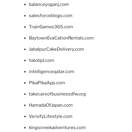
balanceyoganj.com
salesforceblogs.com
TrainGames365.com
BaytownEvaCationRentals.com
JabalpurCakeDelivery.com
halobjd.com
intelligenceqatar.com
PikaPikaApp.com
takecareofbusinessdfw.org
HamadaOfJapan.com
VersifyLifestyle.com
kingscreekadventures.com