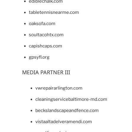
ediblechalk.com
tabletennisnearme.com
oaksofa.com
soultacohtx.com
capishcaps.com
gpsyfl.org
MEDIA PARTNER III
vwrepairarlington.com
cleaningservicebaltimore-md.com
beckslandscapeandfence.com
vistaaltadelveramendi.com