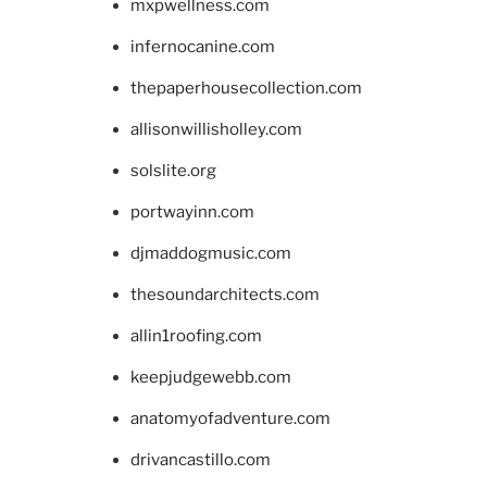
mxpwellness.com
infernocanine.com
thepaperhousecollection.com
allisonwillisholley.com
solslite.org
portwayinn.com
djmaddogmusic.com
thesoundarchitects.com
allin1roofing.com
keepjudgewebb.com
anatomyofadventure.com
drivancastillo.com