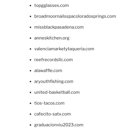
topgglasses.com
broadmoornailsspacoloradosprings.com
missblackpasadena.com
anneskitchen.org
valenciamarketytaqueria.com
reefrecordsllc.com
alawaffle.com
aryouthfishing.com
united-basketball.com
tios-tacos.com
cafecito-satx.com
graduacionviu2023.com