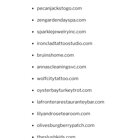
pecanjackstogo.com
zengardendayspa.com
sparklejewelryinc.com
ironcladtattoostudio.com
bruinshome.com
annascleaningsvc.com
wolfcitytattoo.com
oysterbayturkeytrot.com
lafronterarestauranteybar.com
lilyandrosetearoom.com
olivesburgberrypatch.com
theslushkids.com