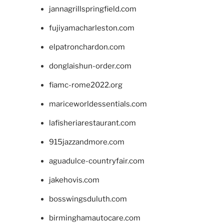
jannagrillspringfield.com
fujiyamacharleston.com
elpatronchardon.com
donglaishun-order.com
fiamc-rome2022.org
mariceworldessentials.com
lafisheriarestaurant.com
915jazzandmore.com
aguadulce-countryfair.com
jakehovis.com
bosswingsduluth.com
birminghamautocare.com