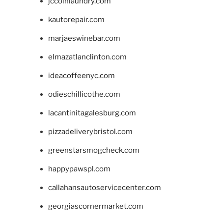
jccoinlaundry.com
kautorepair.com
marjaeswinebar.com
elmazatlanclinton.com
ideacoffeenyc.com
odieschillicothe.com
lacantinitagalesburg.com
pizzadeliverybristol.com
greenstarsmogcheck.com
happypawspl.com
callahansautoservicecenter.com
georgiascornermarket.com