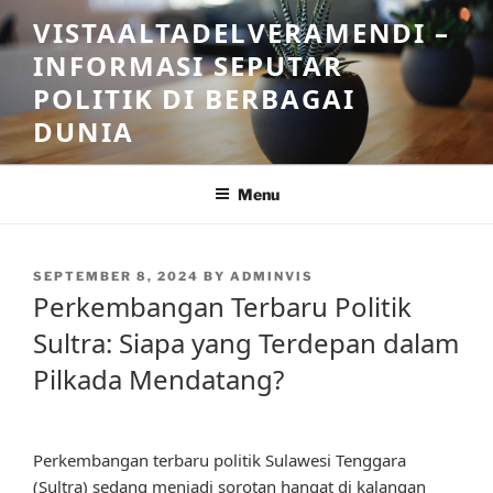
Skip
VISTAALTADELVERAMENDI –
to
INFORMASI SEPUTAR
content
POLITIK DI BERBAGAI
DUNIA
Menu
POSTED
SEPTEMBER 8, 2024
BY
ADMINVIS
ON
Perkembangan Terbaru Politik
Sultra: Siapa yang Terdepan dalam
Pilkada Mendatang?
Perkembangan terbaru politik Sulawesi Tenggara
(Sultra) sedang menjadi sorotan hangat di kalangan