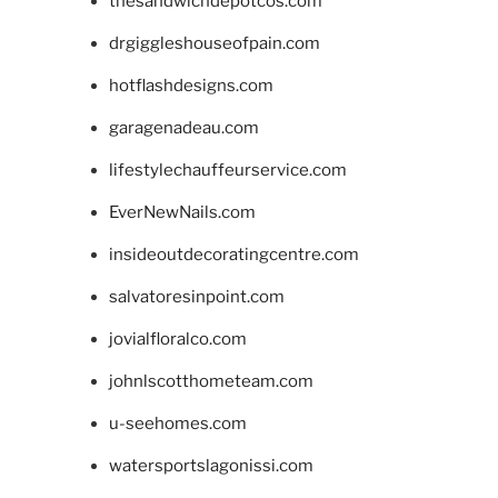
thesandwichdepotcos.com
drgiggleshouseofpain.com
hotflashdesigns.com
garagenadeau.com
lifestylechauffeurservice.com
EverNewNails.com
insideoutdecoratingcentre.com
salvatoresinpoint.com
jovialfloralco.com
johnlscotthometeam.com
u-seehomes.com
watersportslagonissi.com