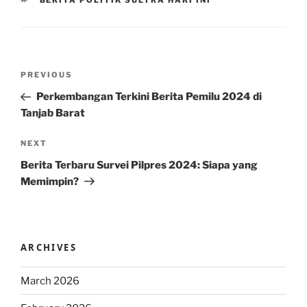
BERITA POLITIK SULTRA HARI INI
Post
Previous
PREVIOUS
navigation
Post
Perkembangan Terkini Berita Pemilu 2024 di
Tanjab Barat
Next
NEXT
Post
Berita Terbaru Survei Pilpres 2024: Siapa yang
Memimpin?
ARCHIVES
March 2026