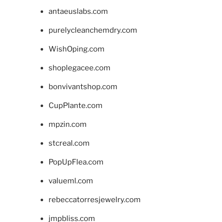
antaeuslabs.com
purelycleanchemdry.com
WishOping.com
shoplegacee.com
bonvivantshop.com
CupPlante.com
mpzin.com
stcreal.com
PopUpFlea.com
valueml.com
rebeccatorresjewelry.com
jmpbliss.com