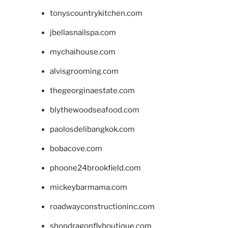
tonyscountrykitchen.com
jbellasnailspa.com
mychaihouse.com
alvisgrooming.com
thegeorginaestate.com
blythewoodseafood.com
paolosdelibangkok.com
bobacove.com
phoone24brookfield.com
mickeybarmama.com
roadwayconstructioninc.com
shopdragonflyboutique.com