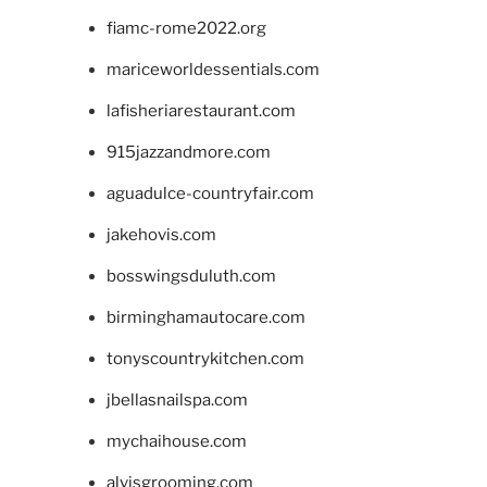
fiamc-rome2022.org
mariceworldessentials.com
lafisheriarestaurant.com
915jazzandmore.com
aguadulce-countryfair.com
jakehovis.com
bosswingsduluth.com
birminghamautocare.com
tonyscountrykitchen.com
jbellasnailspa.com
mychaihouse.com
alvisgrooming.com