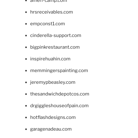
ameri-camp.com
hrsreceivables.com
empconst1.com
cinderella-support.com
bigpinkrestaurant.com
inspirehuahin.com
memmingerspainting.com
jeremypbeasley.com
thesandwichdepotcos.com
drgiggleshouseofpain.com
hotflashdesigns.com
garagenadeau.com