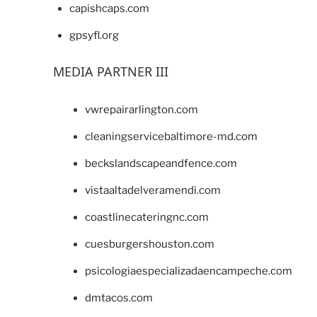
capishcaps.com
gpsyfl.org
MEDIA PARTNER III
vwrepairarlington.com
cleaningservicebaltimore-md.com
beckslandscapeandfence.com
vistaaltadelveramendi.com
coastlinecateringnc.com
cuesburgershouston.com
psicologiaespecializadaencampeche.com
dmtacos.com