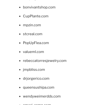
bonvivantshop.com
CupPlante.com
mpzin.com
stcreal.com
PopUpFlea.com
valueml.com
rebeccatorresjewelry.com
jmpbliss.com
drjorgerico.com
queensushipa.com
wendyweimerdds.com