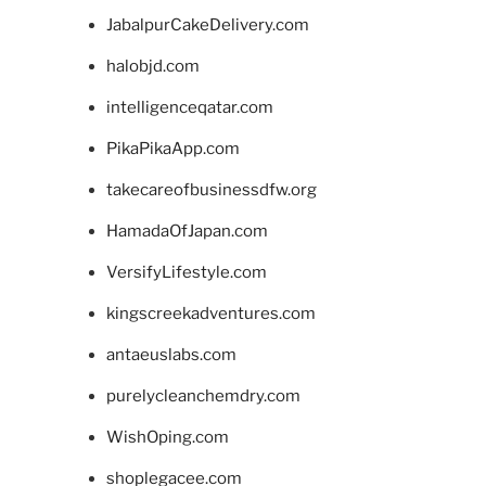
JabalpurCakeDelivery.com
halobjd.com
intelligenceqatar.com
PikaPikaApp.com
takecareofbusinessdfw.org
HamadaOfJapan.com
VersifyLifestyle.com
kingscreekadventures.com
antaeuslabs.com
purelycleanchemdry.com
WishOping.com
shoplegacee.com