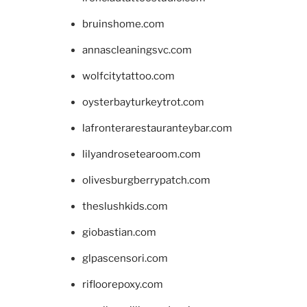
bruinshome.com
annascleaningsvc.com
wolfcitytattoo.com
oysterbayturkeytrot.com
lafronterarestauranteybar.com
lilyandrosetearoom.com
olivesburgberrypatch.com
theslushkids.com
giobastian.com
glpascensori.com
rifloorepoxy.com