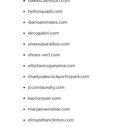
hawkscayresort.com
hellonquads.com
diarioanimales.com
decogaleri.com
unavozparadios.com
shoes-vert.com
elbotanicopanama.com
shadyoaksrockportrvpark.com
jccoinlaundry.com
kautorepair.com
marjaeswinebar.com
elmazatlanclinton.com