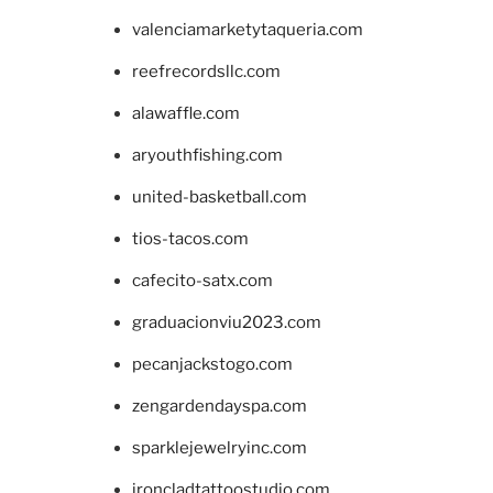
valenciamarketytaqueria.com
reefrecordsllc.com
alawaffle.com
aryouthfishing.com
united-basketball.com
tios-tacos.com
cafecito-satx.com
graduacionviu2023.com
pecanjackstogo.com
zengardendayspa.com
sparklejewelryinc.com
ironcladtattoostudio.com