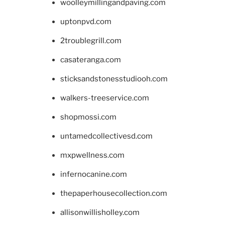
woolleymillingandpaving.com
uptonpvd.com
2troublegrill.com
casateranga.com
sticksandstonesstudiooh.com
walkers-treeservice.com
shopmossi.com
untamedcollectivesd.com
mxpwellness.com
infernocanine.com
thepaperhousecollection.com
allisonwillisholley.com