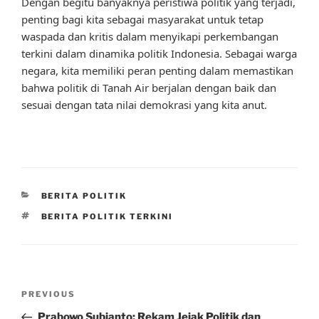
Dengan begitu banyaknya peristiwa politik yang terjadi,
penting bagi kita sebagai masyarakat untuk tetap
waspada dan kritis dalam menyikapi perkembangan
terkini dalam dinamika politik Indonesia. Sebagai warga
negara, kita memiliki peran penting dalam memastikan
bahwa politik di Tanah Air berjalan dengan baik dan
sesuai dengan tata nilai demokrasi yang kita anut.
CATEGORIES
BERITA POLITIK
TAGS
BERITA POLITIK TERKINI
Post
Previous
PREVIOUS
navigation
Post
Prabowo Subianto: Rekam Jejak Politik dan