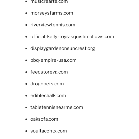
musicrearte.com
morseysfarms.com
riverviewtennis.com
official-kelly-toys-squishmallows.com
displaygardenonsuncrest.org
bbq-empire-usa.com
feedstoreva.com
drogopets.com
ediblechalk.com
tabletennisnearme.com
oaksofa.com
soultacohtx.com