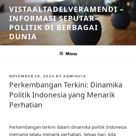
Skip
VISTAALTADELVERAMENDI –
to
INFORMASI SEPUTAR
content
POLITIK DI BERBAGAI
DUNIA
Menu
POSTED
NOVEMBER 18, 2024
BY
ADMINVIS
ON
Perkembangan Terkini: Dinamika
Politik Indonesia yang Menarik
Perhatian
Perkembangan terkini dalam dinamika politik Indonesia
memang selalu menarik perhatian. Setiap hari, kita