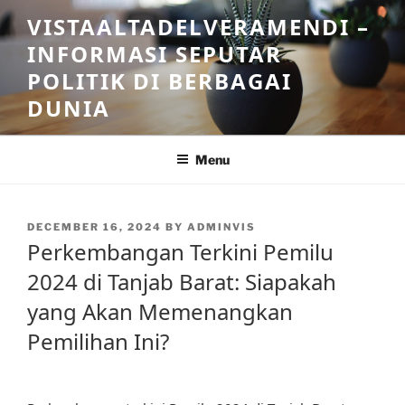
Skip
VISTAALTADELVERAMENDI –
to
INFORMASI SEPUTAR
content
POLITIK DI BERBAGAI
DUNIA
Menu
POSTED
DECEMBER 16, 2024
BY
ADMINVIS
ON
Perkembangan Terkini Pemilu
2024 di Tanjab Barat: Siapakah
yang Akan Memenangkan
Pemilihan Ini?