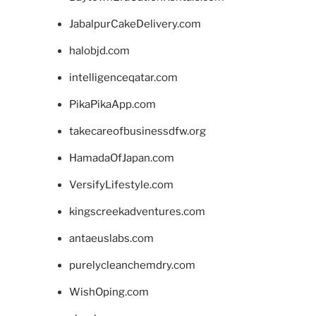
JabalpurCakeDelivery.com
halobjd.com
intelligenceqatar.com
PikaPikaApp.com
takecareofbusinessdfw.org
HamadaOfJapan.com
VersifyLifestyle.com
kingscreekadventures.com
antaeuslabs.com
purelycleanchemdry.com
WishOping.com