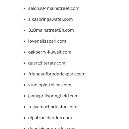
salon104mainstreet.com
alkaspringswater.com
318mainstreet8h.com
lovenailsspari.com
oakberry-kuwait.com
quartzliterary.com
friendsofbroderickpark.com
studiopiattellina.com
jannagrillspringfield.com
fujiyamacharleston.com
elpatronchardon.com
donglaishun-order.com