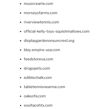
musicrearte.com
morseysfarms.com
riverviewtennis.com
official-kelly-toys-squishmallows.com
displaygardenonsuncrest.org
bbq-empire-usa.com
feedstoreva.com
drogopets.com
ediblechalk.com
tabletennisnearme.com
oaksofa.com
soultacohtx.com