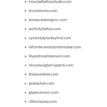
ironcladtattoostudio.com
bruinshome.com
annascleaningsvc.com
wolfcitytattoo.com
oysterbayturkeytrot.com
lafronterarestauranteybar.com
lilyandrosetearoom.com
olivesburgberrypatch.com
theslushkids.com
giobastian.com
glpascensori.com
rifloorepoxy.com