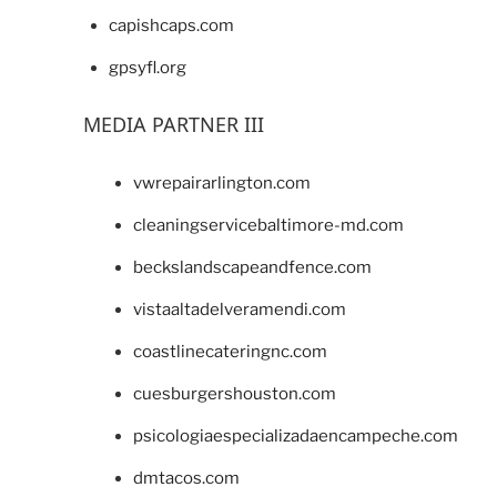
capishcaps.com
gpsyfl.org
MEDIA PARTNER III
vwrepairarlington.com
cleaningservicebaltimore-md.com
beckslandscapeandfence.com
vistaaltadelveramendi.com
coastlinecateringnc.com
cuesburgershouston.com
psicologiaespecializadaencampeche.com
dmtacos.com