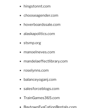
hingstonnt.com
chooseagender.com
hoverboardssale.com
alaskapolitics.com
stsmp.org
manoelneves.com
mandelaeffectlibrary.com
roselynns.com
balanceyoganj.com
salesforceblogs.com
TrainGames365.com
BaytownEvaCationRentals.com