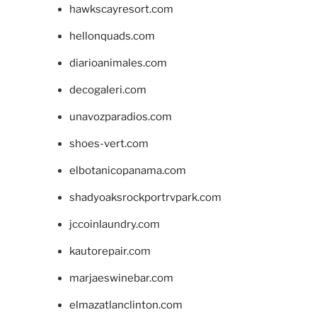
hawkscayresort.com
hellonquads.com
diarioanimales.com
decogaleri.com
unavozparadios.com
shoes-vert.com
elbotanicopanama.com
shadyoaksrockportrvpark.com
jccoinlaundry.com
kautorepair.com
marjaeswinebar.com
elmazatlanclinton.com