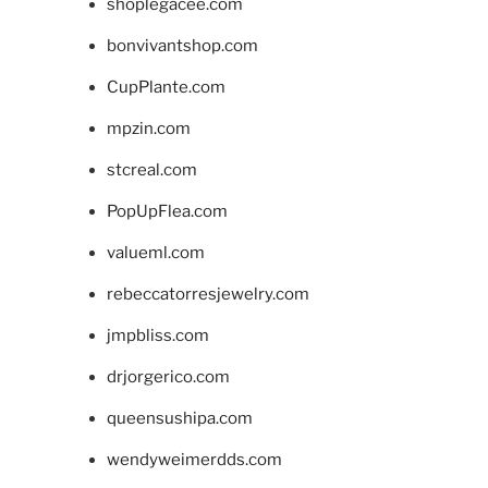
shoplegacee.com
bonvivantshop.com
CupPlante.com
mpzin.com
stcreal.com
PopUpFlea.com
valueml.com
rebeccatorresjewelry.com
jmpbliss.com
drjorgerico.com
queensushipa.com
wendyweimerdds.com