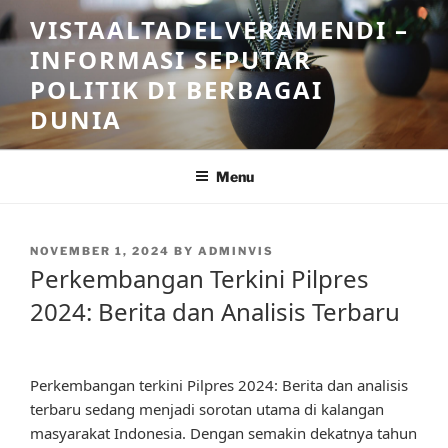
Skip
VISTAALTADELVERAMENDI –
to
INFORMASI SEPUTAR
content
POLITIK DI BERBAGAI
DUNIA
Menu
POSTED
NOVEMBER 1, 2024
BY
ADMINVIS
ON
Perkembangan Terkini Pilpres
2024: Berita dan Analisis Terbaru
Perkembangan terkini Pilpres 2024: Berita dan analisis
terbaru sedang menjadi sorotan utama di kalangan
masyarakat Indonesia. Dengan semakin dekatnya tahun