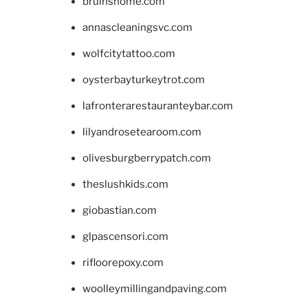
bruinshome.com
annascleaningsvc.com
wolfcitytattoo.com
oysterbayturkeytrot.com
lafronterarestauranteybar.com
lilyandrosetearoom.com
olivesburgberrypatch.com
theslushkids.com
giobastian.com
glpascensori.com
rifloorepoxy.com
woolleymillingandpaving.com