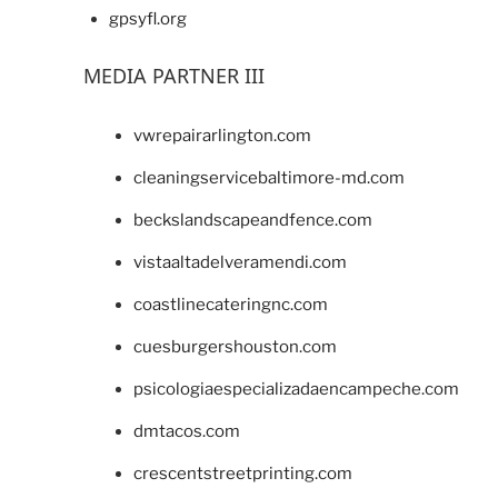
gpsyfl.org
MEDIA PARTNER III
vwrepairarlington.com
cleaningservicebaltimore-md.com
beckslandscapeandfence.com
vistaaltadelveramendi.com
coastlinecateringnc.com
cuesburgershouston.com
psicologiaespecializadaencampeche.com
dmtacos.com
crescentstreetprinting.com