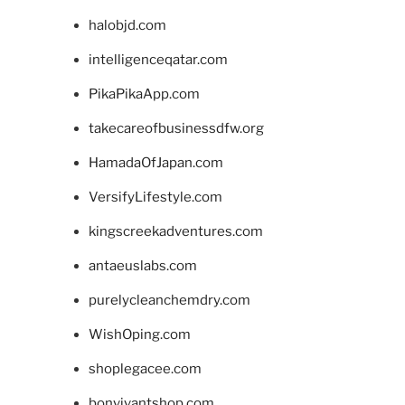
halobjd.com
intelligenceqatar.com
PikaPikaApp.com
takecareofbusinessdfw.org
HamadaOfJapan.com
VersifyLifestyle.com
kingscreekadventures.com
antaeuslabs.com
purelycleanchemdry.com
WishOping.com
shoplegacee.com
bonvivantshop.com