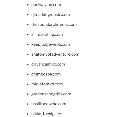
portwayinn.com
djmaddogmusic.com
thesoundarchitects.com
allin1roofing.com
keepjudgewebb.com
anatomyofadventure.com
drivancastillo.com
cmmedspa.com
midletontkd.com
gardensandgrills.com
basilfoodwine.com
nikko-tochigi.net