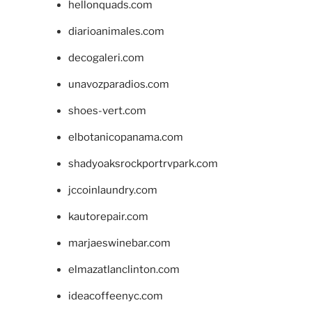
hellonquads.com
diarioanimales.com
decogaleri.com
unavozparadios.com
shoes-vert.com
elbotanicopanama.com
shadyoaksrockportrvpark.com
jccoinlaundry.com
kautorepair.com
marjaeswinebar.com
elmazatlanclinton.com
ideacoffeenyc.com