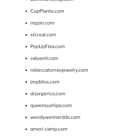
CupPlante.com
mpzin.com
stcreal.com
PopUpFlea.com
valueml.com
rebeccatorresjewelry.com
jmpbliss.com
drjorgerico.com
queensushipa.com
wendyweimerdds.com
ameri-camp.com