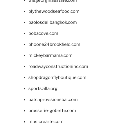
thegeorginaestate.com
blythewoodseafood.com
paolosdelibangkok.com
bobacove.com
phoone24brookfield.com
mickeybarmama.com
roadwayconstructioninc.com
shopdragonflyboutique.com
sportszilla.org
batchprovisionsbar.com
brasserie-gobette.com
musicrearte.com