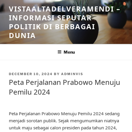
Skip
VISTAALTADELVERAMENDI –
to
INFORMASI SEPUTAR
content
POLITIK DI BERBAGAI
DUNIA
Menu
POSTED
DECEMBER 10, 2024
BY
ADMINVIS
ON
Peta Perjalanan Prabowo Menuju
Pemilu 2024
Peta Perjalanan Prabowo Menuju Pemilu 2024 sedang
menjadi sorotan publik. Sejak mengumumkan niatnya
untuk maju sebagai calon presiden pada tahun 2024,