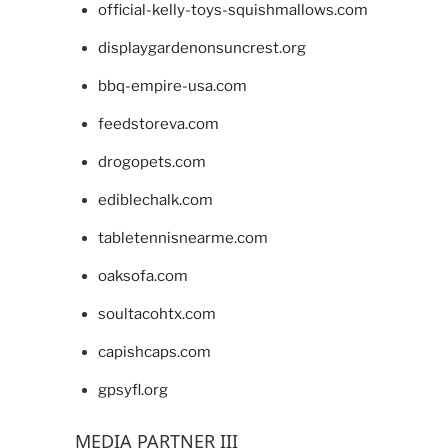
official-kelly-toys-squishmallows.com
displaygardenonsuncrest.org
bbq-empire-usa.com
feedstoreva.com
drogopets.com
ediblechalk.com
tabletennisnearme.com
oaksofa.com
soultacohtx.com
capishcaps.com
gpsyfl.org
MEDIA PARTNER III