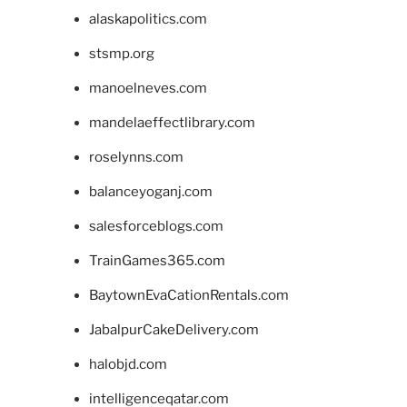
alaskapolitics.com
stsmp.org
manoelneves.com
mandelaeffectlibrary.com
roselynns.com
balanceyoganj.com
salesforceblogs.com
TrainGames365.com
BaytownEvaCationRentals.com
JabalpurCakeDelivery.com
halobjd.com
intelligenceqatar.com