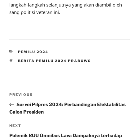
langkah-langkah selanjutnya yang akan diambil oleh
sang politisi veteran ini.
CATEGORIES
PEMILU 2024
TAGS
BERITA PEMILU 2024 PRABOWO
Post
Previous
PREVIOUS
navigation
Post
Survei Pilpres 2024: Perbandingan Elektabilitas
Calon Presiden
Next
NEXT
Post
Polemik RUU Omnibus Law: Dampaknya terhadap