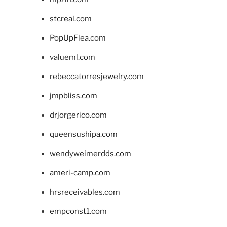
stcreal.com
PopUpFlea.com
valueml.com
rebeccatorresjewelry.com
jmpbliss.com
drjorgerico.com
queensushipa.com
wendyweimerdds.com
ameri-camp.com
hrsreceivables.com
empconst1.com