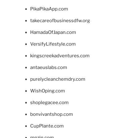
PikaPikaApp.com
takecareofbusinessdfw.org
HamadaOfJapan.com
VersifyLifestyle.com
kingscreekadventures.com
antaeuslabs.com
purelycleanchemdry.com
WishOping.com
shoplegacee.com
bonvivantshop.com
CupPlante.com
mpzin.com