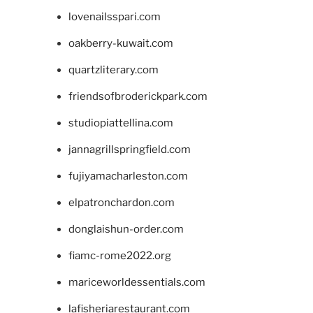
lovenailsspari.com
oakberry-kuwait.com
quartzliterary.com
friendsofbroderickpark.com
studiopiattellina.com
jannagrillspringfield.com
fujiyamacharleston.com
elpatronchardon.com
donglaishun-order.com
fiamc-rome2022.org
mariceworldessentials.com
lafisheriarestaurant.com