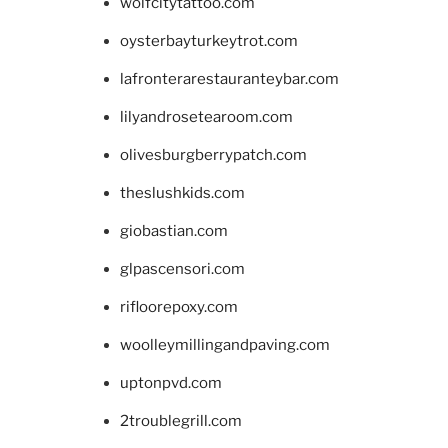
wolfcitytattoo.com
oysterbayturkeytrot.com
lafronterarestauranteybar.com
lilyandrosetearoom.com
olivesburgberrypatch.com
theslushkids.com
giobastian.com
glpascensori.com
rifloorepoxy.com
woolleymillingandpaving.com
uptonpvd.com
2troublegrill.com