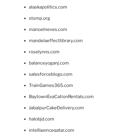
alaskapolitics.com
stsmp.org
manoelneves.com
mandelaeffectlibrary.com
roselynns.com
balanceyoganj.com
salesforceblogs.com
TrainGames365.com
BaytownEvaCationRentals.com
JabalpurCakeDelivery.com
halobjd.com
intelligenceqatar.com