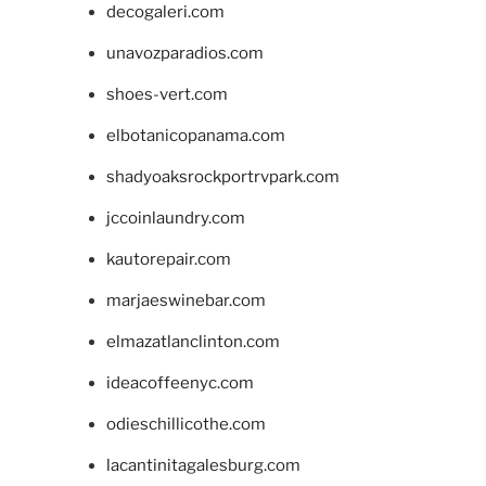
decogaleri.com
unavozparadios.com
shoes-vert.com
elbotanicopanama.com
shadyoaksrockportrvpark.com
jccoinlaundry.com
kautorepair.com
marjaeswinebar.com
elmazatlanclinton.com
ideacoffeenyc.com
odieschillicothe.com
lacantinitagalesburg.com