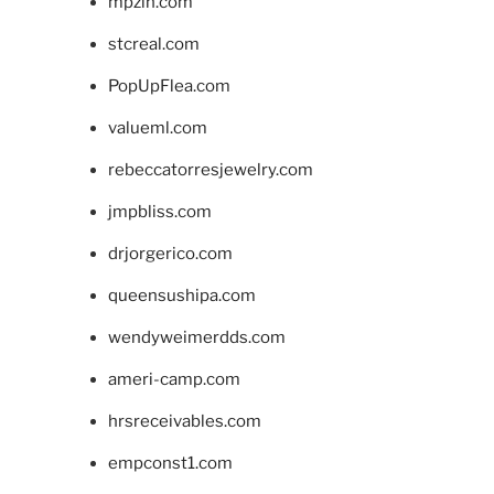
mpzin.com
stcreal.com
PopUpFlea.com
valueml.com
rebeccatorresjewelry.com
jmpbliss.com
drjorgerico.com
queensushipa.com
wendyweimerdds.com
ameri-camp.com
hrsreceivables.com
empconst1.com