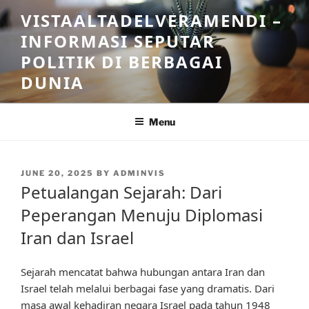
Skip
VISTAALTADELVERAMENDI –
to
INFORMASI SEPUTAR
content
POLITIK DI BERBAGAI
DUNIA
Menu
POSTED
JUNE 20, 2025
BY
ADMINVIS
ON
Petualangan Sejarah: Dari
Peperangan Menuju Diplomasi
Iran dan Israel
Sejarah mencatat bahwa hubungan antara Iran dan
Israel telah melalui berbagai fase yang dramatis. Dari
masa awal kehadiran negara Israel pada tahun 1948