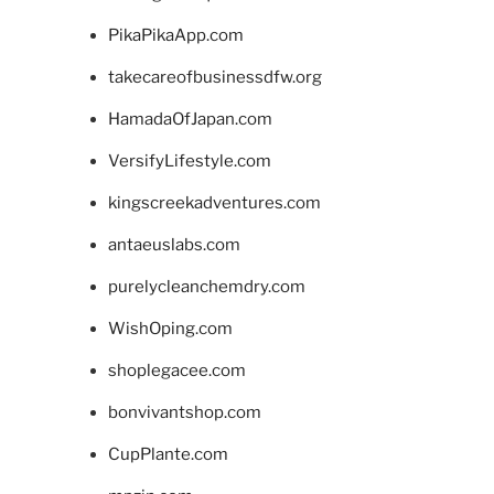
PikaPikaApp.com
takecareofbusinessdfw.org
HamadaOfJapan.com
VersifyLifestyle.com
kingscreekadventures.com
antaeuslabs.com
purelycleanchemdry.com
WishOping.com
shoplegacee.com
bonvivantshop.com
CupPlante.com