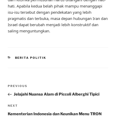
hati. Apabila kedua belah pihak mampu menanggapi
isu-isu tersebut dengan pendekatan yang lebih
pragmatis dan terbuka, masa depan hubungan Iran dan
Israel dapat berubah menjadi lebih konstruktif dan
saling menguntungkan.
CATEGORIES
BERITA POLITIK
Post
Previous
PREVIOUS
navigation
Post
Jelajahi Nuansa Alam di Piccoli Alberghi Tipici
Next
NEXT
Post
Kementerian Indonesia dan Keunikan Menu TRON