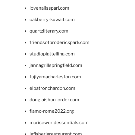
lovenailsspari.com
oakberry-kuwait.com
quartzliterary.com
friendsofbroderickpark.com
studiopiattellina.com
jannagrillspringfield.com
fujiyamacharleston.com
elpatronchardon.com
donglaishun-order.com
fiamc-rome2022.org
mariceworldessentials.com
lafisheriarestaurant.com