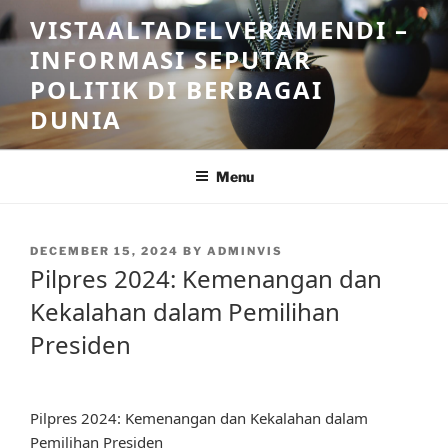
Skip
VISTAALTADELVERAMENDI –
to
INFORMASI SEPUTAR
content
POLITIK DI BERBAGAI
DUNIA
Menu
POSTED
DECEMBER 15, 2024
BY
ADMINVIS
ON
Pilpres 2024: Kemenangan dan
Kekalahan dalam Pemilihan
Presiden
Pilpres 2024: Kemenangan dan Kekalahan dalam
Pemilihan Presiden