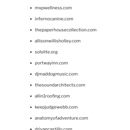
mxpwellness.com
infernocanine.com
thepaperhousecollection.com
allisonwillisholley.com
solslite.org
portwayinn.com
djmaddogmusic.com
thesoundarchitects.com
allin1roofing.com
keepjudgewebb.com
anatomyofadventure.com
drivancastillo.com