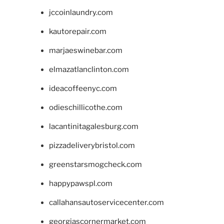
jccoinlaundry.com
kautorepair.com
marjaeswinebar.com
elmazatlanclinton.com
ideacoffeenyc.com
odieschillicothe.com
lacantinitagalesburg.com
pizzadeliverybristol.com
greenstarsmogcheck.com
happypawspl.com
callahansautoservicecenter.com
georgiascornermarket.com