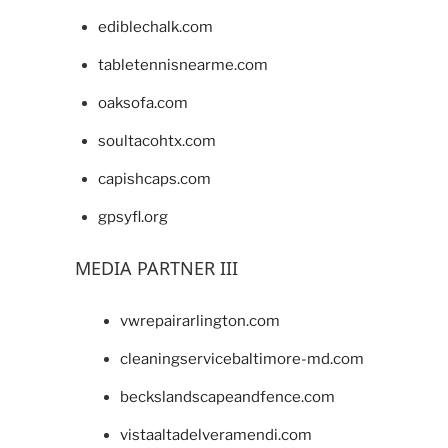
ediblechalk.com
tabletennisnearme.com
oaksofa.com
soultacohtx.com
capishcaps.com
gpsyfl.org
MEDIA PARTNER III
vwrepairarlington.com
cleaningservicebaltimore-md.com
beckslandscapeandfence.com
vistaaltadelveramendi.com