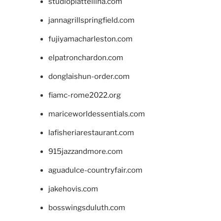
studiopiattellina.com
jannagrillspringfield.com
fujiyamacharleston.com
elpatronchardon.com
donglaishun-order.com
fiamc-rome2022.org
mariceworldessentials.com
lafisheriarestaurant.com
915jazzandmore.com
aguadulce-countryfair.com
jakehovis.com
bosswingsduluth.com