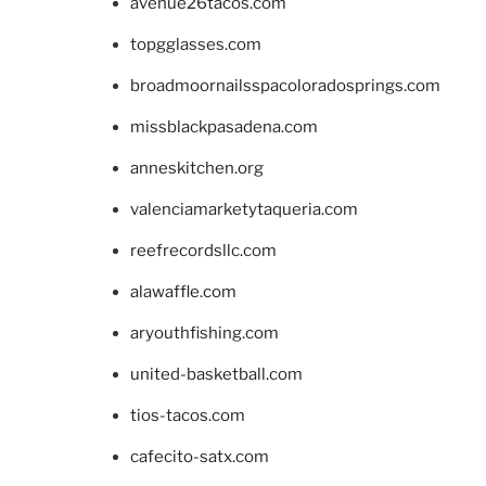
avenue26tacos.com
topgglasses.com
broadmoornailsspacoloradosprings.com
missblackpasadena.com
anneskitchen.org
valenciamarketytaqueria.com
reefrecordsllc.com
alawaffle.com
aryouthfishing.com
united-basketball.com
tios-tacos.com
cafecito-satx.com