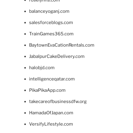
balanceyoganj.com
salesforceblogs.com
TrainGames365.com
BaytownEvaCationRentals.com
JabalpurCakeDelivery.com
halobjd.com
intelligenceqatar.com
PikaPikaApp.com
takecareofbusinessdfw.org
HamadaOfJapan.com
VersifyLifestyle.com