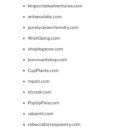
kingscreekadventures.com
antaeuslabs.com
purelycleanchemdry.com
WishOping.com
shoplegacee.com
bonvivantshop.com
CupPlante.com
mpzin.com
stcreal.com
PopUpFlea.com
valueml.com
rebeccatorresjewelry.com