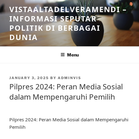
Skip
VISTAALTADELVERAMENDI –
to
INFORMASI SEPUTAR
content
POLITIK DI BERBAGAI
DUNIA
Menu
POSTED
JANUARY 3, 2025
BY
ADMINVIS
ON
Pilpres 2024: Peran Media Sosial
dalam Mempengaruhi Pemilih
Pilpres 2024: Peran Media Sosial dalam Mempengaruhi
Pemilih