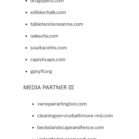
drogopets.com
ediblechalk.com
tabletennisnearme.com
oaksofa.com
soultacohtx.com
capishcaps.com
gpsyfl.org
MEDIA PARTNER III
vwrepairarlington.com
cleaningservicebaltimore-md.com
beckslandscapeandfence.com