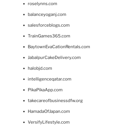
roselynns.com
balanceyoganj.com
salesforceblogs.com
TrainGames365.com
BaytownEvaCationRentals.com
JabalpurCakeDelivery.com
halobjd.com
intelligenceqatar.com
PikaPikaApp.com
takecareofbusinessdfw.org
HamadaOfJapan.com
VersifyLifestyle.com