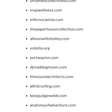
untamedcollectivesd.com
mxpwellness.com
infernocanine.com
thepaperhousecollection.com
allisonwillisholley.com
solslite.org
portwayinn.com
djmaddogmusic.com
thesoundarchitects.com
allin1roofing.com
keepjudgewebb.com
anatomyofadventure.com