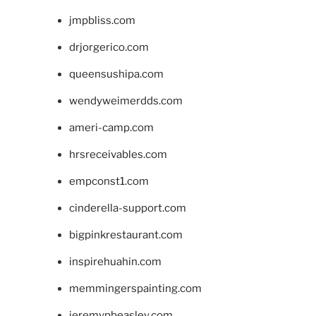
jmpbliss.com
drjorgerico.com
queensushipa.com
wendyweimerdds.com
ameri-camp.com
hrsreceivables.com
empconst1.com
cinderella-support.com
bigpinkrestaurant.com
inspirehuahin.com
memmingerspainting.com
jeremypbeasley.com