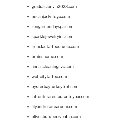
graduacionviu2023.com
pecanjackstogo.com
zengardendayspa.com
sparklejewelryinc.com
ironcladtattoostudio.com
bruinshome.com
annascleaningsvc.com
wolfcitytattoo.com
oysterbayturkeytrot.com
lafronterarestauranteybar.com
lilyandrosetearoom.com
olivesburgberrypatch.com