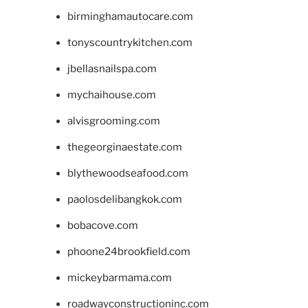
birminghamautocare.com
tonyscountrykitchen.com
jbellasnailspa.com
mychaihouse.com
alvisgrooming.com
thegeorginaestate.com
blythewoodseafood.com
paolosdelibangkok.com
bobacove.com
phoone24brookfield.com
mickeybarmama.com
roadwayconstructioninc.com