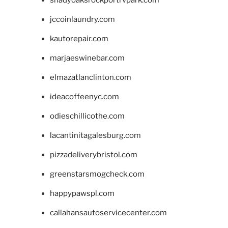
shadyoaksrockportrvpark.com
jccoinlaundry.com
kautorepair.com
marjaeswinebar.com
elmazatlanclinton.com
ideacoffeenyc.com
odieschillicothe.com
lacantinitagalesburg.com
pizzadeliverybristol.com
greenstarsmogcheck.com
happypawspl.com
callahansautoservicecenter.com