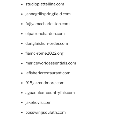
studiopiattellina.com
jannagrillspringfield.com
fujiyamacharleston.com
elpatronchardon.com
donglaishun-order.com
fiamc-rome2022.org
mariceworldessentials.com
lafisheriarestaurant.com
915jazzandmore.com
aguadulce-countryfair.com
jakehovis.com
bosswingsduluth.com