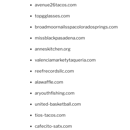
avenue26tacos.com
topgglasses.com
broadmoornailsspacoloradosprings.com
missblackpasadena.com
anneskitchen.org
valenciamarketytaqueria.com
reefrecordsllc.com
alawaffle.com
aryouthfishing.com
united-basketball.com
tios-tacos.com
cafecito-satx.com