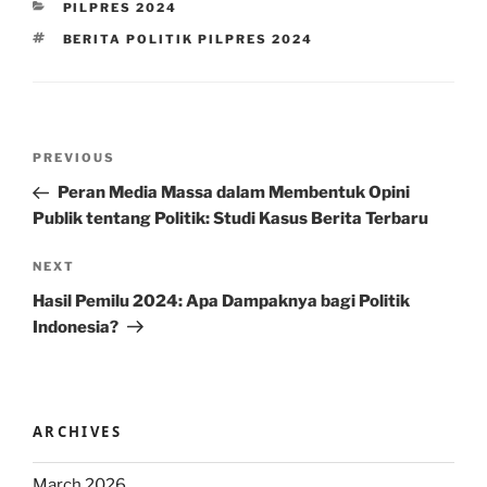
CATEGORIES
PILPRES 2024
TAGS
BERITA POLITIK PILPRES 2024
Post
Previous
PREVIOUS
navigation
Post
Peran Media Massa dalam Membentuk Opini
Publik tentang Politik: Studi Kasus Berita Terbaru
Next
NEXT
Post
Hasil Pemilu 2024: Apa Dampaknya bagi Politik
Indonesia?
ARCHIVES
March 2026