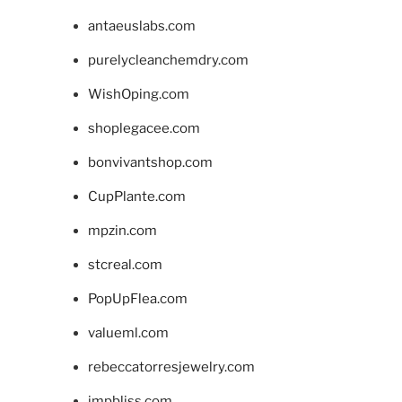
antaeuslabs.com
purelycleanchemdry.com
WishOping.com
shoplegacee.com
bonvivantshop.com
CupPlante.com
mpzin.com
stcreal.com
PopUpFlea.com
valueml.com
rebeccatorresjewelry.com
jmpbliss.com