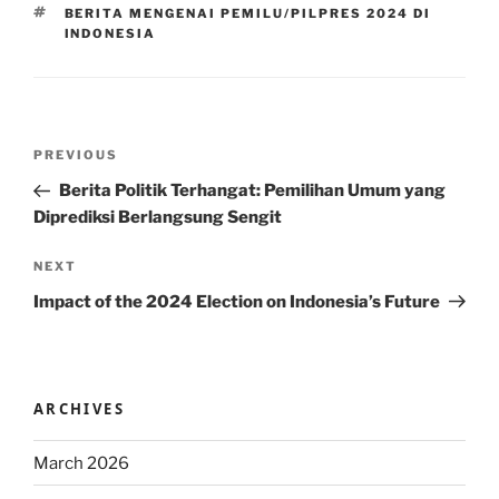
TAGS
BERITA MENGENAI PEMILU/PILPRES 2024 DI
INDONESIA
Post
Previous
PREVIOUS
navigation
Post
Berita Politik Terhangat: Pemilihan Umum yang
Diprediksi Berlangsung Sengit
Next
NEXT
Post
Impact of the 2024 Election on Indonesia’s Future
ARCHIVES
March 2026