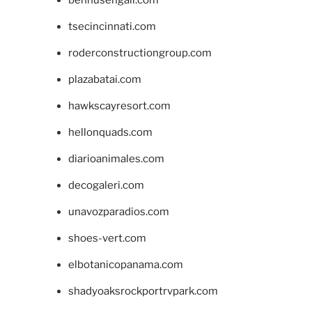
bennusehgall.com
tsecincinnati.com
roderconstructiongroup.com
plazabatai.com
hawkscayresort.com
hellonquads.com
diarioanimales.com
decogaleri.com
unavozparadios.com
shoes-vert.com
elbotanicopanama.com
shadyoaksrockportrvpark.com