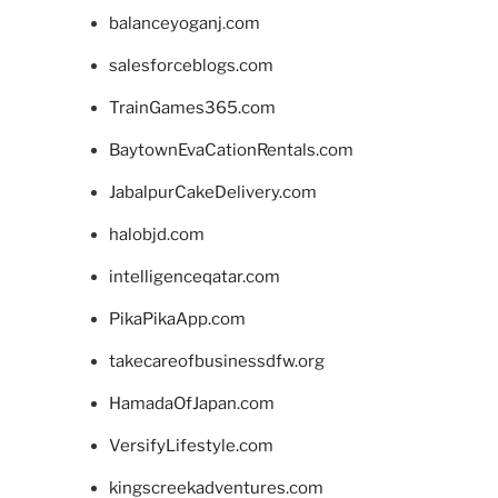
balanceyoganj.com
salesforceblogs.com
TrainGames365.com
BaytownEvaCationRentals.com
JabalpurCakeDelivery.com
halobjd.com
intelligenceqatar.com
PikaPikaApp.com
takecareofbusinessdfw.org
HamadaOfJapan.com
VersifyLifestyle.com
kingscreekadventures.com