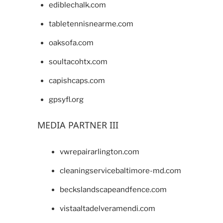
ediblechalk.com
tabletennisnearme.com
oaksofa.com
soultacohtx.com
capishcaps.com
gpsyfl.org
MEDIA PARTNER III
vwrepairarlington.com
cleaningservicebaltimore-md.com
beckslandscapeandfence.com
vistaaltadelveramendi.com