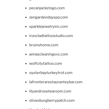
pecanjackstogo.com
zengardendayspa.com
sparklejewelryinc.com
ironcladtattoostudio.com
bruinshome.com
annascleaningsvc.com
wolfcitytattoo.com
oysterbayturkeytrot.com
lafronterarestauranteybar.com
lilyandrosetearoom.com
olivesburgberrypatch.com