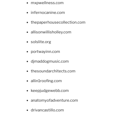
mxpwellness.com
infernocanine.com
thepaperhousecollection.com
allisonwillisholley.com
solslite.org
portwayinn.com
djmaddogmusic.com
thesoundarchitects.com
allin1roofing.com
keepjudgewebb.com
anatomyofadventure.com
drivancastillo.com