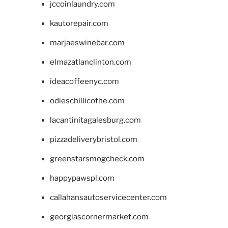
jccoinlaundry.com
kautorepair.com
marjaeswinebar.com
elmazatlanclinton.com
ideacoffeenyc.com
odieschillicothe.com
lacantinitagalesburg.com
pizzadeliverybristol.com
greenstarsmogcheck.com
happypawspl.com
callahansautoservicecenter.com
georgiascornermarket.com