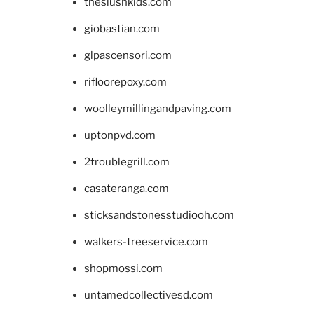
theslushkids.com
giobastian.com
glpascensori.com
rifloorepoxy.com
woolleymillingandpaving.com
uptonpvd.com
2troublegrill.com
casateranga.com
sticksandstonesstudiooh.com
walkers-treeservice.com
shopmossi.com
untamedcollectivesd.com