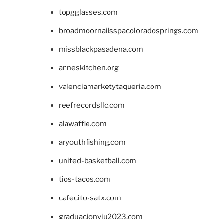
topgglasses.com
broadmoornailsspacoloradosprings.com
missblackpasadena.com
anneskitchen.org
valenciamarketytaqueria.com
reefrecordsllc.com
alawaffle.com
aryouthfishing.com
united-basketball.com
tios-tacos.com
cafecito-satx.com
graduacionviu2023.com