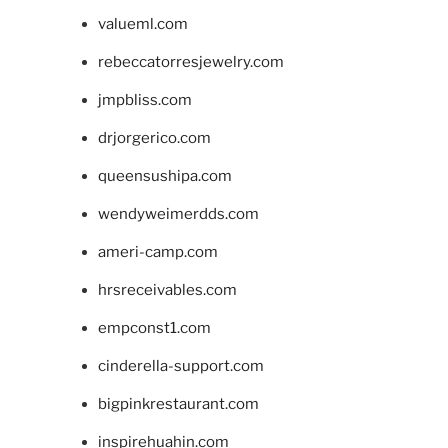
valueml.com
rebeccatorresjewelry.com
jmpbliss.com
drjorgerico.com
queensushipa.com
wendyweimerdds.com
ameri-camp.com
hrsreceivables.com
empconst1.com
cinderella-support.com
bigpinkrestaurant.com
inspirehuahin.com