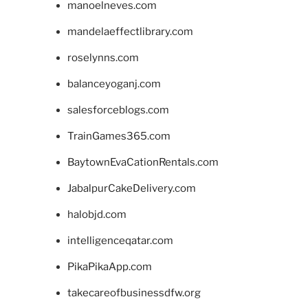
manoelneves.com
mandelaeffectlibrary.com
roselynns.com
balanceyoganj.com
salesforceblogs.com
TrainGames365.com
BaytownEvaCationRentals.com
JabalpurCakeDelivery.com
halobjd.com
intelligenceqatar.com
PikaPikaApp.com
takecareofbusinessdfw.org