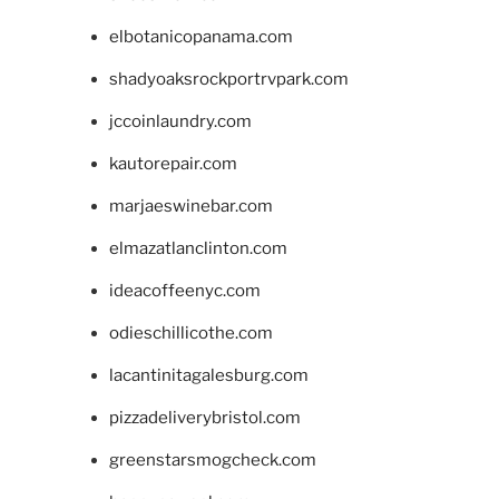
elbotanicopanama.com
shadyoaksrockportrvpark.com
jccoinlaundry.com
kautorepair.com
marjaeswinebar.com
elmazatlanclinton.com
ideacoffeenyc.com
odieschillicothe.com
lacantinitagalesburg.com
pizzadeliverybristol.com
greenstarsmogcheck.com