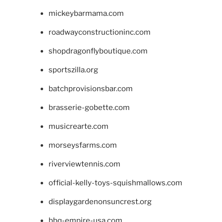
mickeybarmama.com
roadwayconstructioninc.com
shopdragonflyboutique.com
sportszilla.org
batchprovisionsbar.com
brasserie-gobette.com
musicrearte.com
morseysfarms.com
riverviewtennis.com
official-kelly-toys-squishmallows.com
displaygardenonsuncrest.org
bbq-empire-usa.com