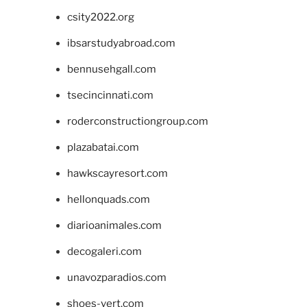
csity2022.org
ibsarstudyabroad.com
bennusehgall.com
tsecincinnati.com
roderconstructiongroup.com
plazabatai.com
hawkscayresort.com
hellonquads.com
diarioanimales.com
decogaleri.com
unavozparadios.com
shoes-vert.com