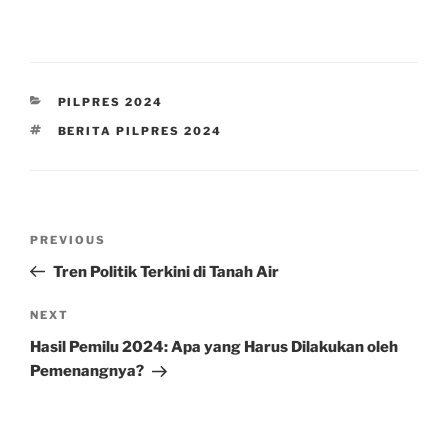
CATEGORIES
PILPRES 2024
TAGS
BERITA PILPRES 2024
Post
Previous
PREVIOUS
navigation
Post
Tren Politik Terkini di Tanah Air
Next
NEXT
Post
Hasil Pemilu 2024: Apa yang Harus Dilakukan oleh
Pemenangnya?