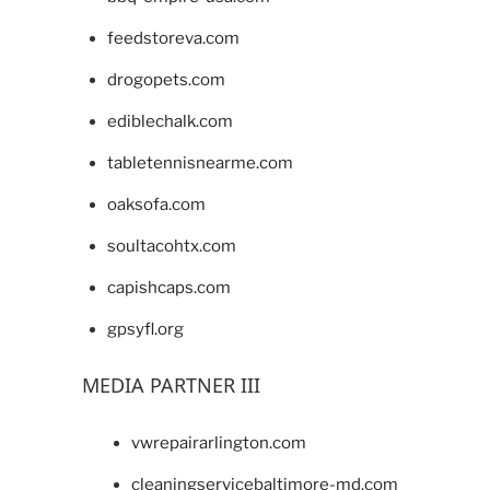
feedstoreva.com
drogopets.com
ediblechalk.com
tabletennisnearme.com
oaksofa.com
soultacohtx.com
capishcaps.com
gpsyfl.org
MEDIA PARTNER III
vwrepairarlington.com
cleaningservicebaltimore-md.com