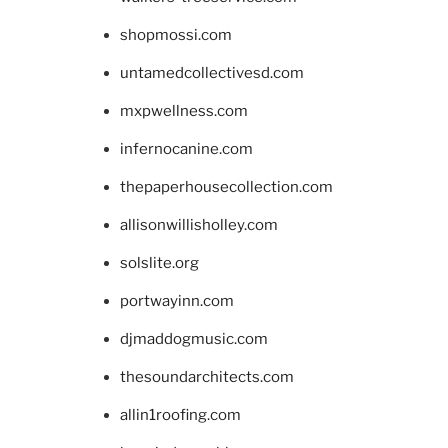
shopmossi.com
untamedcollectivesd.com
mxpwellness.com
infernocanine.com
thepaperhousecollection.com
allisonwillisholley.com
solslite.org
portwayinn.com
djmaddogmusic.com
thesoundarchitects.com
allin1roofing.com