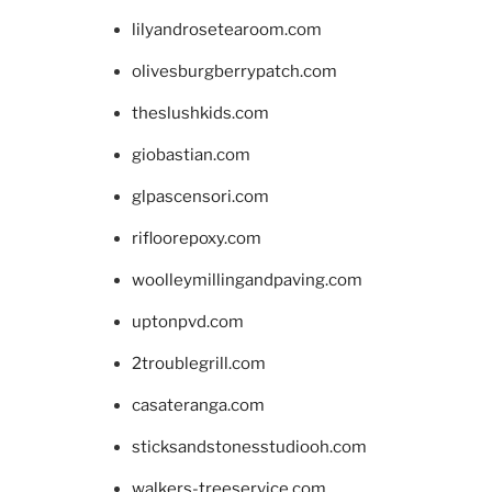
lilyandrosetearoom.com
olivesburgberrypatch.com
theslushkids.com
giobastian.com
glpascensori.com
rifloorepoxy.com
woolleymillingandpaving.com
uptonpvd.com
2troublegrill.com
casateranga.com
sticksandstonesstudiooh.com
walkers-treeservice.com