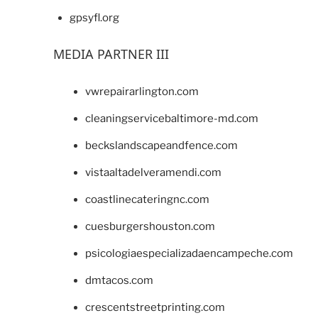
gpsyfl.org
MEDIA PARTNER III
vwrepairarlington.com
cleaningservicebaltimore-md.com
beckslandscapeandfence.com
vistaaltadelveramendi.com
coastlinecateringnc.com
cuesburgershouston.com
psicologiaespecializadaencampeche.com
dmtacos.com
crescentstreetprinting.com