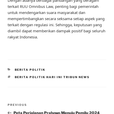
Dengan adanya berbagai pandangan yang beragam
terkait RUU Omnibus Law, penting bagi pemerintah
untuk mendengarkan suara masyarakat dan
mempertimbangkan secara seksama setiap aspek yang
terkait dengan regulasi ini. Sehingga, keputusan yang
diambil dapat memberikan dampak positif bagi seluruh
rakyat Indonesia.
CATEGORIES
BERITA POLITIK
TAGS
BERITA POLITIK HARI INI TRIBUN NEWS
Post
Previous
PREVIOUS
navigation
Post
Peta Perjalanan Prabowo Menuju Pemilu 2024