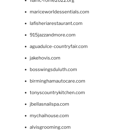
fiamc-rome2022.org
mariceworldessentials.com
lafisheriarestaurant.com
915jazzandmore.com
aguadulce-countryfair.com
jakehovis.com
bosswingsduluth.com
birminghamautocare.com
tonyscountrykitchen.com
jbellasnailspa.com
mychaihouse.com
alvisgrooming.com