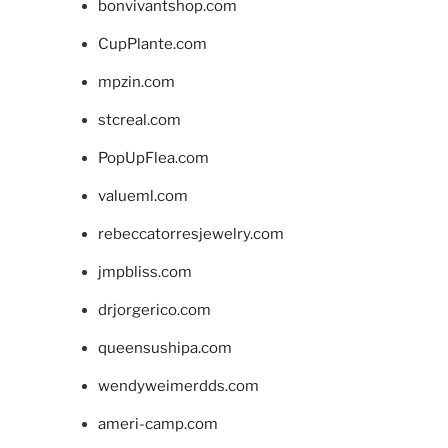
bonvivantshop.com
CupPlante.com
mpzin.com
stcreal.com
PopUpFlea.com
valueml.com
rebeccatorresjewelry.com
jmpbliss.com
drjorgerico.com
queensushipa.com
wendyweimerdds.com
ameri-camp.com