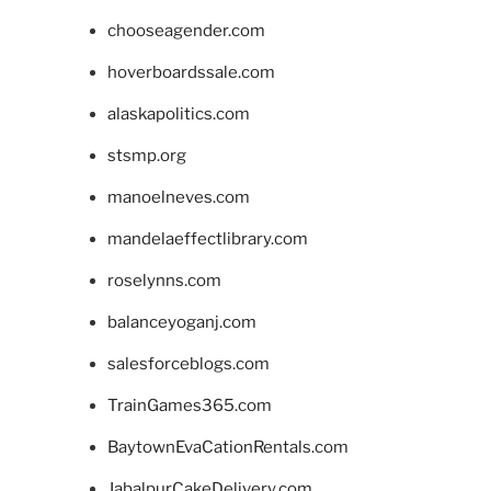
chooseagender.com
hoverboardssale.com
alaskapolitics.com
stsmp.org
manoelneves.com
mandelaeffectlibrary.com
roselynns.com
balanceyoganj.com
salesforceblogs.com
TrainGames365.com
BaytownEvaCationRentals.com
JabalpurCakeDelivery.com