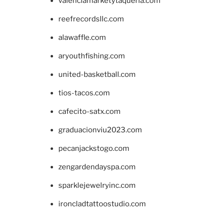
valenciamarketytaqueria.com
reefrecordsllc.com
alawaffle.com
aryouthfishing.com
united-basketball.com
tios-tacos.com
cafecito-satx.com
graduacionviu2023.com
pecanjackstogo.com
zengardendayspa.com
sparklejewelryinc.com
ironcladtattoostudio.com