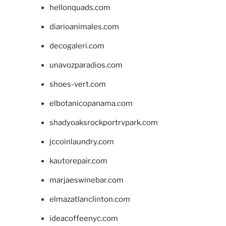
hellonquads.com
diarioanimales.com
decogaleri.com
unavozparadios.com
shoes-vert.com
elbotanicopanama.com
shadyoaksrockportrvpark.com
jccoinlaundry.com
kautorepair.com
marjaeswinebar.com
elmazatlanclinton.com
ideacoffeenyc.com