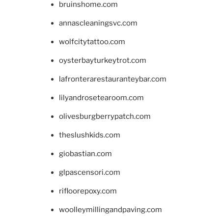
bruinshome.com
annascleaningsvc.com
wolfcitytattoo.com
oysterbayturkeytrot.com
lafronterarestauranteybar.com
lilyandrosetearoom.com
olivesburgberrypatch.com
theslushkids.com
giobastian.com
glpascensori.com
rifloorepoxy.com
woolleymillingandpaving.com