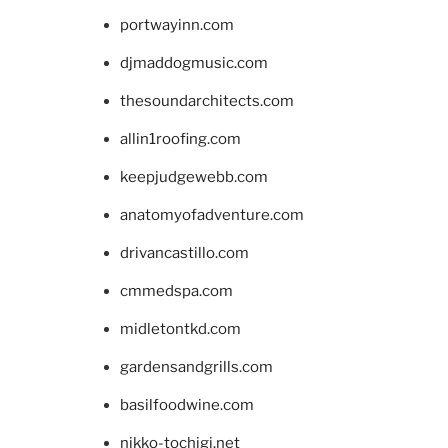
portwayinn.com
djmaddogmusic.com
thesoundarchitects.com
allin1roofing.com
keepjudgewebb.com
anatomyofadventure.com
drivancastillo.com
cmmedspa.com
midletontkd.com
gardensandgrills.com
basilfoodwine.com
nikko-tochigi.net