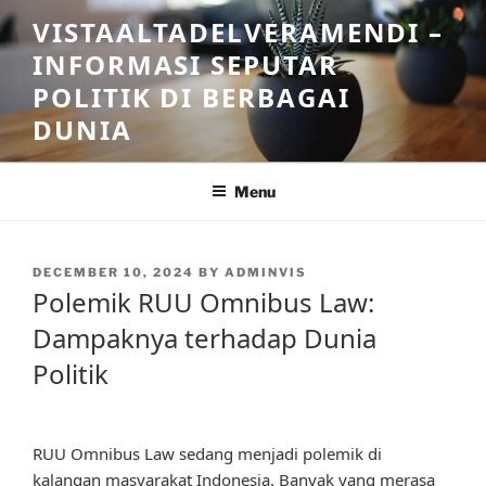
Skip
VISTAALTADELVERAMENDI –
to
INFORMASI SEPUTAR
content
POLITIK DI BERBAGAI
DUNIA
Menu
POSTED
DECEMBER 10, 2024
BY
ADMINVIS
ON
Polemik RUU Omnibus Law:
Dampaknya terhadap Dunia
Politik
RUU Omnibus Law sedang menjadi polemik di
kalangan masyarakat Indonesia. Banyak yang merasa