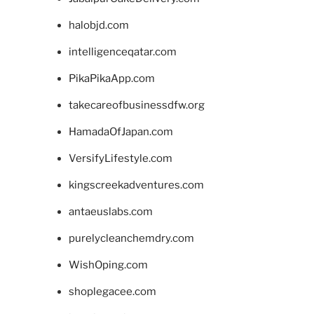
halobjd.com
intelligenceqatar.com
PikaPikaApp.com
takecareofbusinessdfw.org
HamadaOfJapan.com
VersifyLifestyle.com
kingscreekadventures.com
antaeuslabs.com
purelycleanchemdry.com
WishOping.com
shoplegacee.com