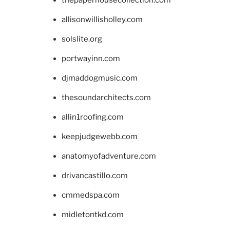
allisonwillisholley.com
solslite.org
portwayinn.com
djmaddogmusic.com
thesoundarchitects.com
allin1roofing.com
keepjudgewebb.com
anatomyofadventure.com
drivancastillo.com
cmmedspa.com
midletontkd.com