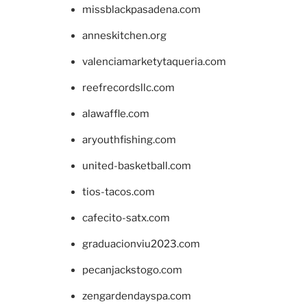
missblackpasadena.com
anneskitchen.org
valenciamarketytaqueria.com
reefrecordsllc.com
alawaffle.com
aryouthfishing.com
united-basketball.com
tios-tacos.com
cafecito-satx.com
graduacionviu2023.com
pecanjackstogo.com
zengardendayspa.com