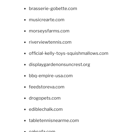
brasserie-gobette.com
musicrearte.com
morseysfarms.com
riverviewtennis.com
official-kelly-toys-squishmallows.com
displaygardenonsuncrest.org
bbq-empire-usa.com
feedstoreva.com
drogopets.com
ediblechalk.com
tabletennisnearme.com
oaksofa.com