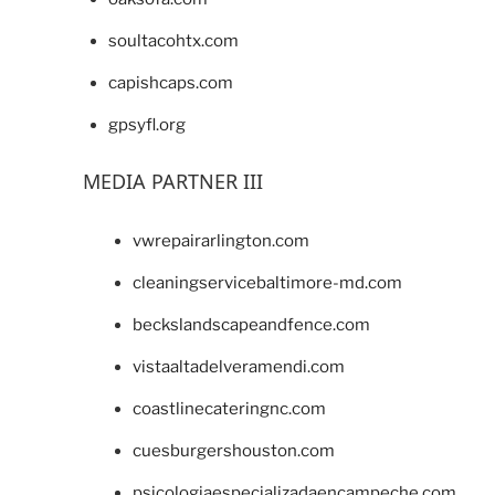
soultacohtx.com
capishcaps.com
gpsyfl.org
MEDIA PARTNER III
vwrepairarlington.com
cleaningservicebaltimore-md.com
beckslandscapeandfence.com
vistaaltadelveramendi.com
coastlinecateringnc.com
cuesburgershouston.com
psicologiaespecializadaencampeche.com