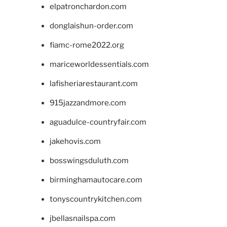
elpatronchardon.com
donglaishun-order.com
fiamc-rome2022.org
mariceworldessentials.com
lafisheriarestaurant.com
915jazzandmore.com
aguadulce-countryfair.com
jakehovis.com
bosswingsduluth.com
birminghamautocare.com
tonyscountrykitchen.com
jbellasnailspa.com