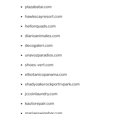
plazabatai.com
hawkscayresort.com
hellonquads.com
diarioanimales.com
decogaleri.com
unavozparadios.com
shoes-vert.com
elbotanicopanama.com
shadyoaksrockportrvpark.com
jccoinlaundry.com
kautorepair.com
marjaeswinebar.com