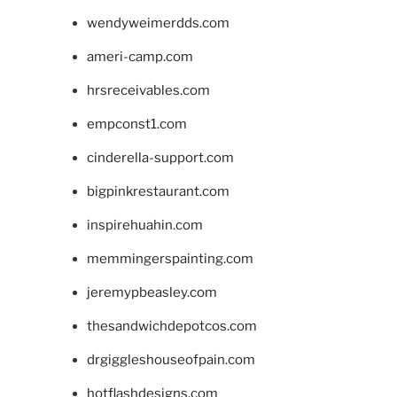
wendyweimerdds.com
ameri-camp.com
hrsreceivables.com
empconst1.com
cinderella-support.com
bigpinkrestaurant.com
inspirehuahin.com
memmingerspainting.com
jeremypbeasley.com
thesandwichdepotcos.com
drgiggleshouseofpain.com
hotflashdesigns.com