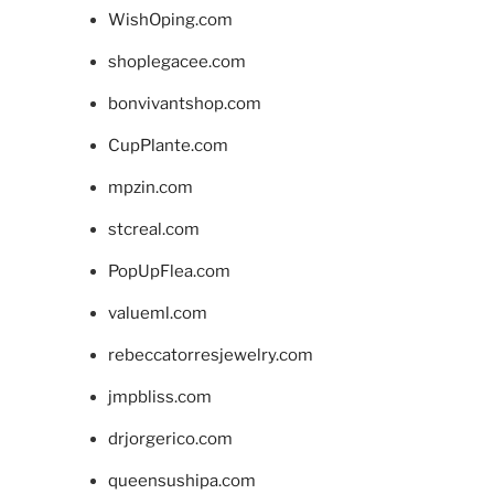
WishOping.com
shoplegacee.com
bonvivantshop.com
CupPlante.com
mpzin.com
stcreal.com
PopUpFlea.com
valueml.com
rebeccatorresjewelry.com
jmpbliss.com
drjorgerico.com
queensushipa.com