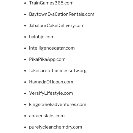
TrainGames365.com
BaytownEvaCationRentals.com
JabalpurCakeDelivery.com
halobjd.com
intelligenceqatar.com
PikaPikaApp.com
takecareofbusinessdfw.org
HamadaOfJapan.com
VersifyLifestyle.com
kingscreekadventures.com
antaeuslabs.com
purelycleanchemdry.com