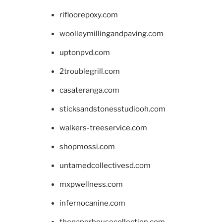
rifloorepoxy.com
woolleymillingandpaving.com
uptonpvd.com
2troublegrill.com
casateranga.com
sticksandstonesstudiooh.com
walkers-treeservice.com
shopmossi.com
untamedcollectivesd.com
mxpwellness.com
infernocanine.com
thepaperhousecollection.com