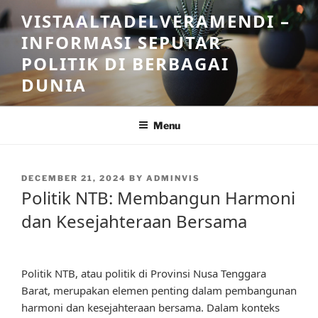
Skip
VISTAALTADELVERAMENDI –
to
INFORMASI SEPUTAR
content
POLITIK DI BERBAGAI
DUNIA
Menu
POSTED
DECEMBER 21, 2024
BY
ADMINVIS
ON
Politik NTB: Membangun Harmoni
dan Kesejahteraan Bersama
Politik NTB, atau politik di Provinsi Nusa Tenggara
Barat, merupakan elemen penting dalam pembangunan
harmoni dan kesejahteraan bersama. Dalam konteks