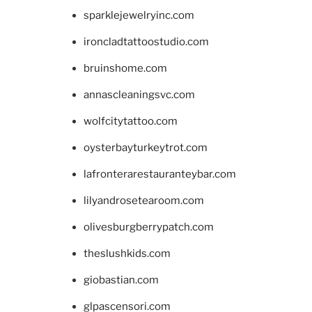
sparklejewelryinc.com
ironcladtattoostudio.com
bruinshome.com
annascleaningsvc.com
wolfcitytattoo.com
oysterbayturkeytrot.com
lafronterarestauranteybar.com
lilyandrosetearoom.com
olivesburgberrypatch.com
theslushkids.com
giobastian.com
glpascensori.com