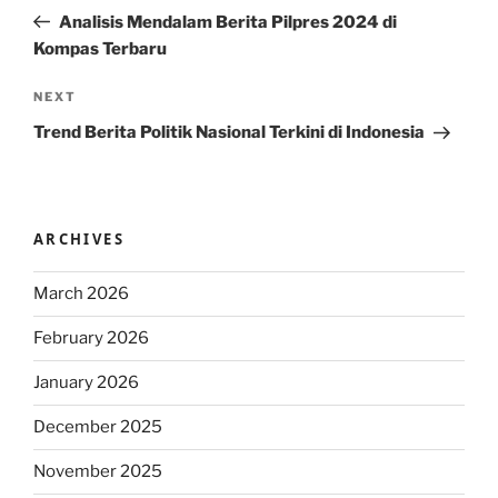
navigation
Post
Analisis Mendalam Berita Pilpres 2024 di
Kompas Terbaru
Next
NEXT
Post
Trend Berita Politik Nasional Terkini di Indonesia
ARCHIVES
March 2026
February 2026
January 2026
December 2025
November 2025