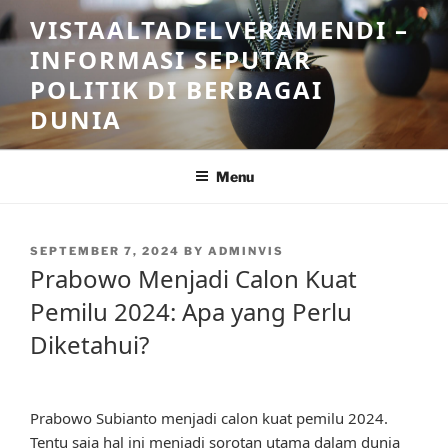
Skip
VISTAALTADELVERAMENDI –
to
INFORMASI SEPUTAR
content
POLITIK DI BERBAGAI
DUNIA
Menu
POSTED
SEPTEMBER 7, 2024
BY
ADMINVIS
ON
Prabowo Menjadi Calon Kuat
Pemilu 2024: Apa yang Perlu
Diketahui?
Prabowo Subianto menjadi calon kuat pemilu 2024.
Tentu saja hal ini menjadi sorotan utama dalam dunia