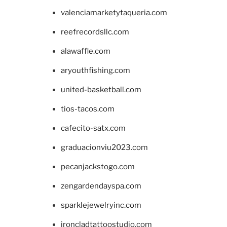
valenciamarketytaqueria.com
reefrecordsllc.com
alawaffle.com
aryouthfishing.com
united-basketball.com
tios-tacos.com
cafecito-satx.com
graduacionviu2023.com
pecanjackstogo.com
zengardendayspa.com
sparklejewelryinc.com
ironcladtattoostudio.com