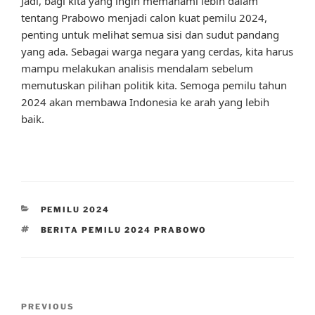
Jadi, bagi kita yang ingin memahami lebih dalam
tentang Prabowo menjadi calon kuat pemilu 2024,
penting untuk melihat semua sisi dan sudut pandang
yang ada. Sebagai warga negara yang cerdas, kita harus
mampu melakukan analisis mendalam sebelum
memutuskan pilihan politik kita. Semoga pemilu tahun
2024 akan membawa Indonesia ke arah yang lebih
baik.
CATEGORIES
PEMILU 2024
TAGS
BERITA PEMILU 2024 PRABOWO
Post
Previous
PREVIOUS