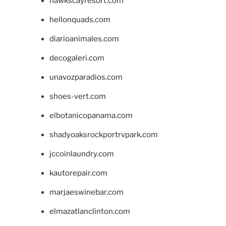
hawkscayresort.com
hellonquads.com
diarioanimales.com
decogaleri.com
unavozparadios.com
shoes-vert.com
elbotanicopanama.com
shadyoaksrockportrvpark.com
jccoinlaundry.com
kautorepair.com
marjaeswinebar.com
elmazatlanclinton.com