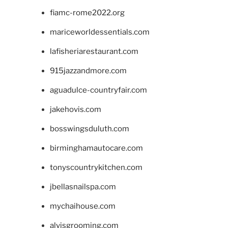
fiamc-rome2022.org
mariceworldessentials.com
lafisheriarestaurant.com
915jazzandmore.com
aguadulce-countryfair.com
jakehovis.com
bosswingsduluth.com
birminghamautocare.com
tonyscountrykitchen.com
jbellasnailspa.com
mychaihouse.com
alvisgrooming.com