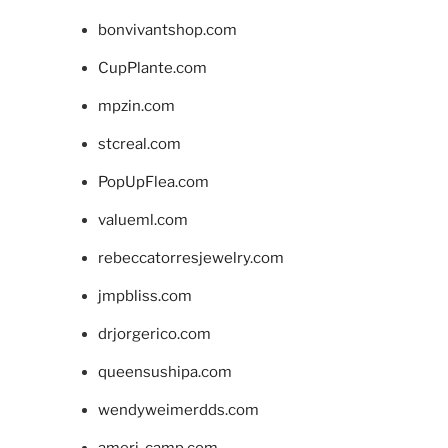
bonvivantshop.com
CupPlante.com
mpzin.com
stcreal.com
PopUpFlea.com
valueml.com
rebeccatorresjewelry.com
jmpbliss.com
drjorgerico.com
queensushipa.com
wendyweimerdds.com
ameri-camp.com