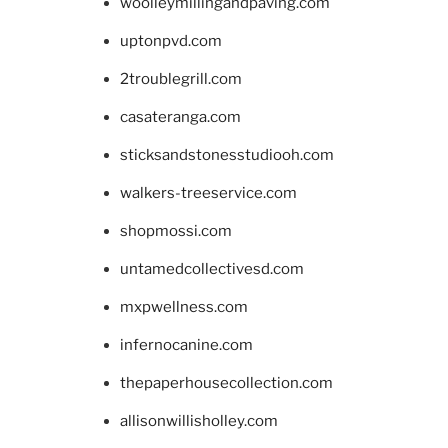
woolleymillingandpaving.com
uptonpvd.com
2troublegrill.com
casateranga.com
sticksandstonesstudiooh.com
walkers-treeservice.com
shopmossi.com
untamedcollectivesd.com
mxpwellness.com
infernocanine.com
thepaperhousecollection.com
allisonwillisholley.com