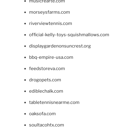
musicrearte.com
morseysfarms.com
riverviewtennis.com
official-kelly-toys-squishmallows.com
displaygardenonsuncrest.org
bbq-empire-usa.com
feedstoreva.com
drogopets.com
ediblechalk.com
tabletennisnearme.com
oaksofa.com
soultacohtx.com