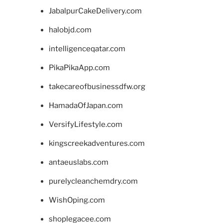
JabalpurCakeDelivery.com
halobjd.com
intelligenceqatar.com
PikaPikaApp.com
takecareofbusinessdfw.org
HamadaOfJapan.com
VersifyLifestyle.com
kingscreekadventures.com
antaeuslabs.com
purelycleanchemdry.com
WishOping.com
shoplegacee.com