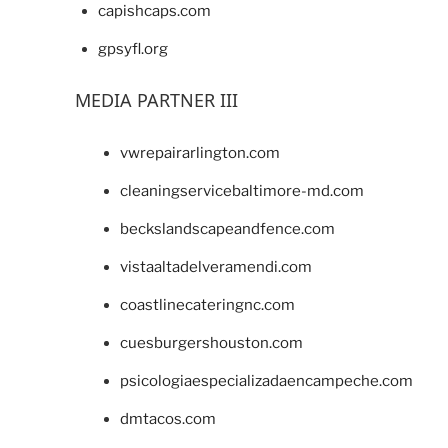
capishcaps.com
gpsyfl.org
MEDIA PARTNER III
vwrepairarlington.com
cleaningservicebaltimore-md.com
beckslandscapeandfence.com
vistaaltadelveramendi.com
coastlinecateringnc.com
cuesburgershouston.com
psicologiaespecializadaencampeche.com
dmtacos.com