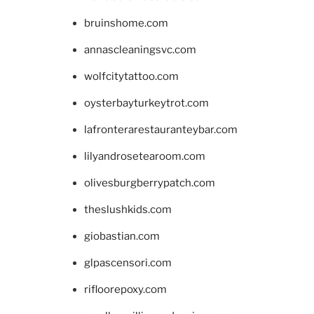
bruinshome.com
annascleaningsvc.com
wolfcitytattoo.com
oysterbayturkeytrot.com
lafronterarestauranteybar.com
lilyandrosetearoom.com
olivesburgberrypatch.com
theslushkids.com
giobastian.com
glpascensori.com
rifloorepoxy.com