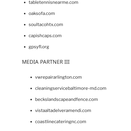
tabletennisnearme.com
oaksofa.com
soultacohtx.com
capishcaps.com
gpsyfl.org
MEDIA PARTNER III
vwrepairarlington.com
cleaningservicebaltimore-md.com
beckslandscapeandfence.com
vistaaltadelveramendi.com
coastlinecateringnc.com