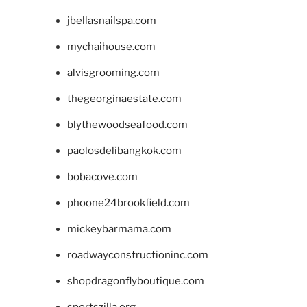
jbellasnailspa.com
mychaihouse.com
alvisgrooming.com
thegeorginaestate.com
blythewoodseafood.com
paolosdelibangkok.com
bobacove.com
phoone24brookfield.com
mickeybarmama.com
roadwayconstructioninc.com
shopdragonflyboutique.com
sportszilla.org