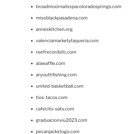
broadmoornailsspacoloradosprings.com
missblackpasadena.com
anneskitchen.org
valenciamarketytaqueria.com
reefrecordsllc.com
alawaffle.com
aryouthfishing.com
united-basketball.com
tios-tacos.com
cafecito-satx.com
graduacionviu2023.com
pecanjackstogo.com