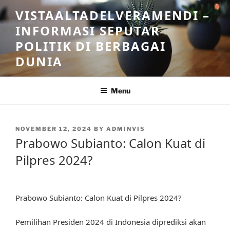
Skip
VISTAALTADELVERAMENDI –
to
INFORMASI SEPUTAR
content
POLITIK DI BERBAGAI
DUNIA
Menu
POSTED
NOVEMBER 12, 2024
BY
ADMINVIS
ON
Prabowo Subianto: Calon Kuat di
Pilpres 2024?
Prabowo Subianto: Calon Kuat di Pilpres 2024?
Pemilihan Presiden 2024 di Indonesia diprediksi akan