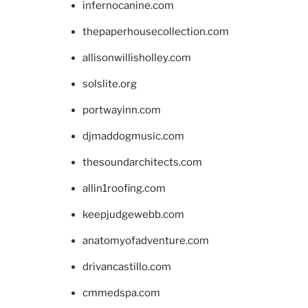
infernocanine.com
thepaperhousecollection.com
allisonwillisholley.com
solslite.org
portwayinn.com
djmaddogmusic.com
thesoundarchitects.com
allin1roofing.com
keepjudgewebb.com
anatomyofadventure.com
drivancastillo.com
cmmedspa.com