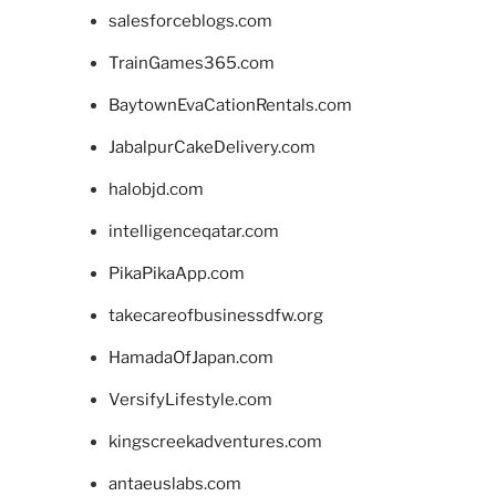
salesforceblogs.com
TrainGames365.com
BaytownEvaCationRentals.com
JabalpurCakeDelivery.com
halobjd.com
intelligenceqatar.com
PikaPikaApp.com
takecareofbusinessdfw.org
HamadaOfJapan.com
VersifyLifestyle.com
kingscreekadventures.com
antaeuslabs.com