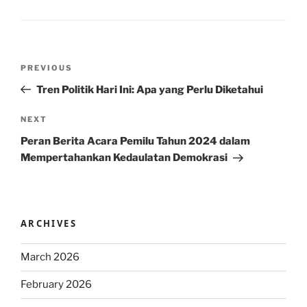
Post
Previous
PREVIOUS
navigation
Post
Tren Politik Hari Ini: Apa yang Perlu Diketahui
Next
NEXT
Post
Peran Berita Acara Pemilu Tahun 2024 dalam
Mempertahankan Kedaulatan Demokrasi
ARCHIVES
March 2026
February 2026