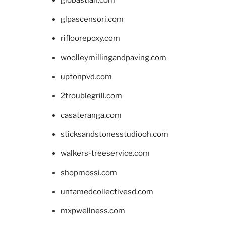
giobastian.com
glpascensori.com
rifloorepoxy.com
woolleymillingandpaving.com
uptonpvd.com
2troublegrill.com
casateranga.com
sticksandstonesstudiooh.com
walkers-treeservice.com
shopmossi.com
untamedcollectivesd.com
mxpwellness.com