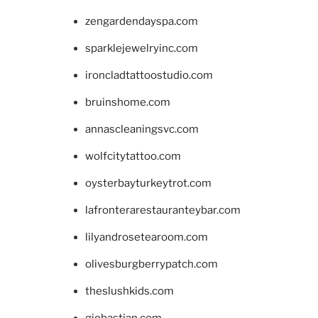
zengardendayspa.com
sparklejewelryinc.com
ironcladtattoostudio.com
bruinshome.com
annascleaningsvc.com
wolfcitytattoo.com
oysterbayturkeytrot.com
lafronterarestauranteybar.com
lilyandrosetearoom.com
olivesburgberrypatch.com
theslushkids.com