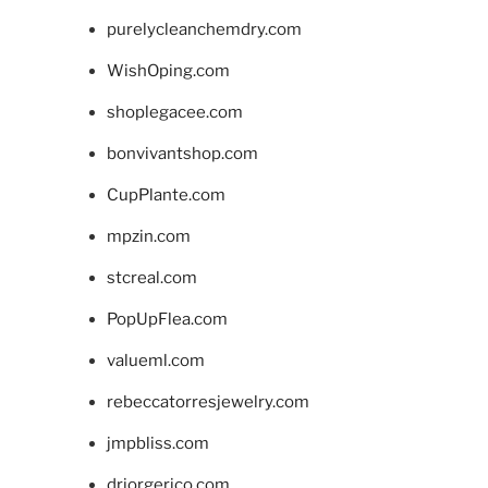
purelycleanchemdry.com
WishOping.com
shoplegacee.com
bonvivantshop.com
CupPlante.com
mpzin.com
stcreal.com
PopUpFlea.com
valueml.com
rebeccatorresjewelry.com
jmpbliss.com
drjorgerico.com