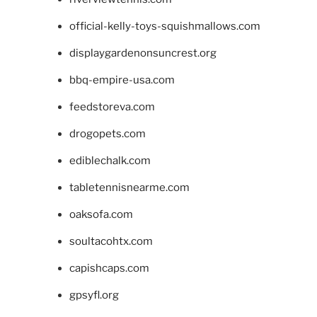
official-kelly-toys-squishmallows.com
displaygardenonsuncrest.org
bbq-empire-usa.com
feedstoreva.com
drogopets.com
ediblechalk.com
tabletennisnearme.com
oaksofa.com
soultacohtx.com
capishcaps.com
gpsyfl.org