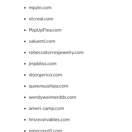
mpzin.com
stcreal.com
PopUpFlea.com
valueml.com
rebeccatorresjewelry.com
jmpbliss.com
drjorgerico.com
queensushipa.com
wendyweimerdds.com
ameri-camp.com
hrsreceivables.com
empconst1.com