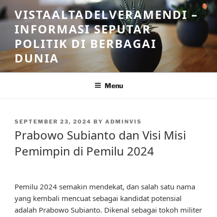
Skip
VISTAALTADELVERAMENDI –
to
INFORMASI SEPUTAR
content
POLITIK DI BERBAGAI
DUNIA
Menu
POSTED
SEPTEMBER 23, 2024
BY
ADMINVIS
ON
Prabowo Subianto dan Visi Misi
Pemimpin di Pemilu 2024
Pemilu 2024 semakin mendekat, dan salah satu nama
yang kembali mencuat sebagai kandidat potensial
adalah Prabowo Subianto. Dikenal sebagai tokoh militer