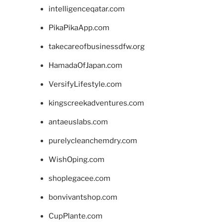
intelligenceqatar.com
PikaPikaApp.com
takecareofbusinessdfw.org
HamadaOfJapan.com
VersifyLifestyle.com
kingscreekadventures.com
antaeuslabs.com
purelycleanchemdry.com
WishOping.com
shoplegacee.com
bonvivantshop.com
CupPlante.com