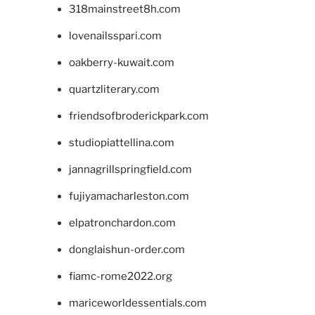
318mainstreet8h.com
lovenailsspari.com
oakberry-kuwait.com
quartzliterary.com
friendsofbroderickpark.com
studiopiattellina.com
jannagrillspringfield.com
fujiyamacharleston.com
elpatronchardon.com
donglaishun-order.com
fiamc-rome2022.org
mariceworldessentials.com