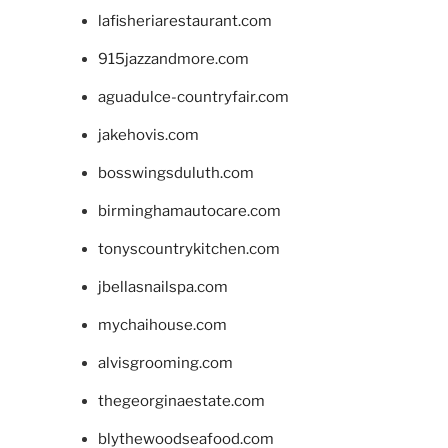
lafisheriarestaurant.com
915jazzandmore.com
aguadulce-countryfair.com
jakehovis.com
bosswingsduluth.com
birminghamautocare.com
tonyscountrykitchen.com
jbellasnailspa.com
mychaihouse.com
alvisgrooming.com
thegeorginaestate.com
blythewoodseafood.com