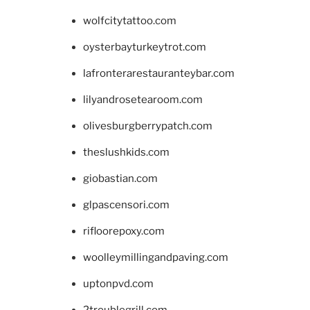
wolfcitytattoo.com
oysterbayturkeytrot.com
lafronterarestauranteybar.com
lilyandrosetearoom.com
olivesburgberrypatch.com
theslushkids.com
giobastian.com
glpascensori.com
rifloorepoxy.com
woolleymillingandpaving.com
uptonpvd.com
2troublegrill.com