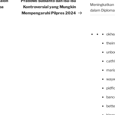
alon
Prabowo Subianto dan Isu-isu
Meningkatkan 
pa
Kontroversial yang Mungkin
dalam Diplomas
Mempengaruhi Pilpres 2024
okhe
thei
unbo
catfr
maria
wayw
pidf
banc
bett
hing