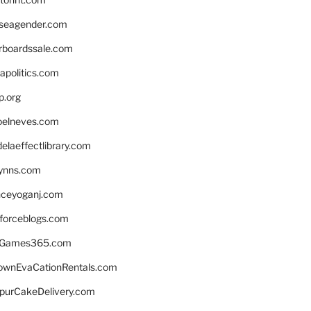
seagender.com
rboardssale.com
apolitics.com
p.org
elneves.com
laeffectlibrary.com
lynns.com
nceyoganj.com
sforceblogs.com
nGames365.com
ownEvaCationRentals.com
lpurCakeDelivery.com