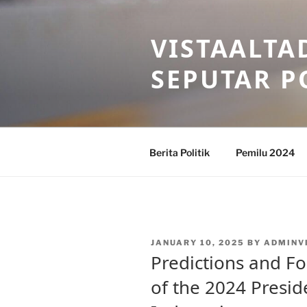
Skip
to
VISTAALTA
content
SEPUTAR P
Berita Politik
Pemilu 2024
POSTED
JANUARY 10, 2025
BY
ADMINV
ON
Predictions and F
of the 2024 Preside