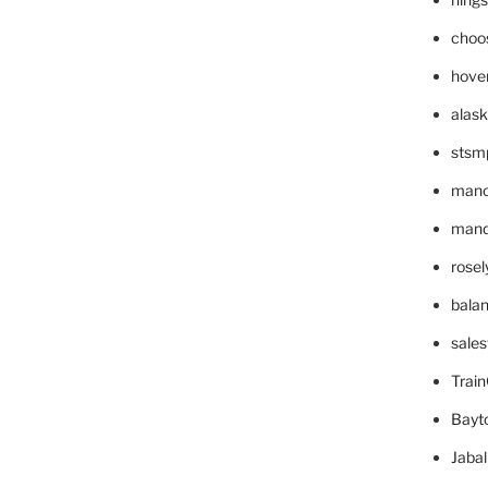
choo
hove
alask
stsm
mano
mande
rose
bala
sale
Trai
Bayt
Jaba