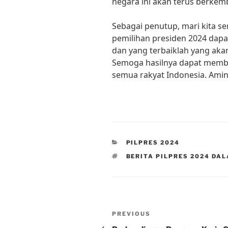
negara ini akan terus berke
Sebagai penutup, mari kita 
pemilihan presiden 2024 dapa
dan yang terbaiklah yang akan
Semoga hasilnya dapat memba
semua rakyat Indonesia. Amin
CATEGORIES
PILPRES 2024
TAGS
BERITA PILPRES 2024 DA
Post
Previous
PREVIOUS
Post