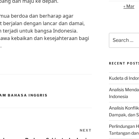
mbang dan maju ke depan.
« Mar
semua berdoa dan berharap agar
t berjalan dengan lancar dan damai,
 terjadi untuk bangsa Indonesia.
Search
wa kebaikan dan kesejahteraan bagi
for:
.
RECENT POST
Kudeta di Indo
Analisis Menda
LAM BAHASA INGGRIS
Indonesia
Analisis Konflik
Dampak, dan S
Perlindungan H
NEXT
Next
Tantangan dan
Post