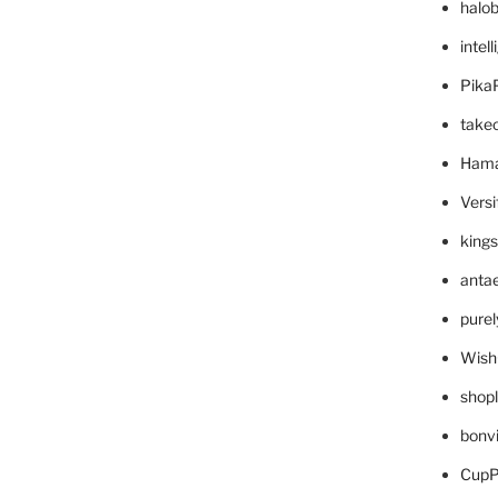
halo
intel
Pika
take
Hama
Versi
king
anta
pure
Wish
shop
bonv
CupP