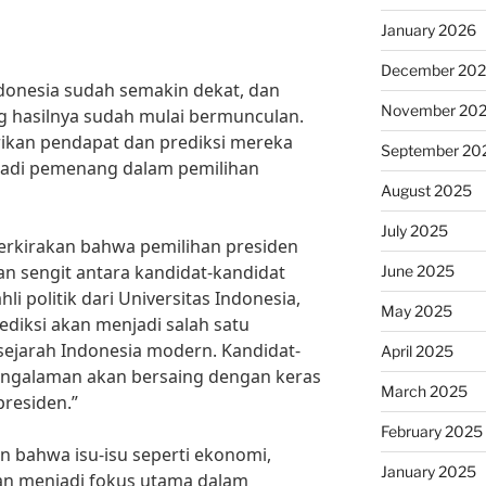
January 2026
December 20
ndonesia sudah semakin dekat, dan
November 20
ng hasilnya sudah mulai bermunculan.
ikan pendapat dan prediksi mereka
September 20
jadi pemenang dalam pemilihan
August 2025
July 2025
erkirakan bahwa pemilihan presiden
n sengit antara kandidat-kandidat
June 2025
i politik dari Universitas Indonesia,
May 2025
ediksi akan menjadi salah satu
 sejarah Indonesia modern. Kandidat-
April 2025
engalaman akan bersaing dengan keras
March 2025
residen.”
February 2025
 bahwa isu-isu seperti ekonomi,
January 2025
an menjadi fokus utama dalam