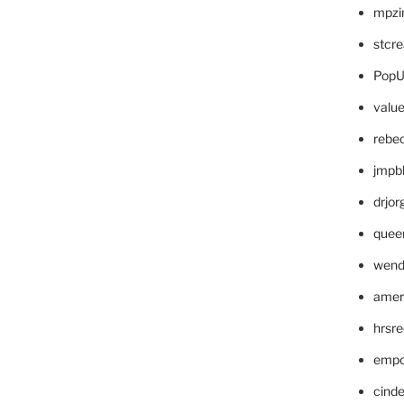
mpzi
stcr
PopU
valu
rebe
jmpb
drjor
quee
wend
amer
hrsr
empc
cinde