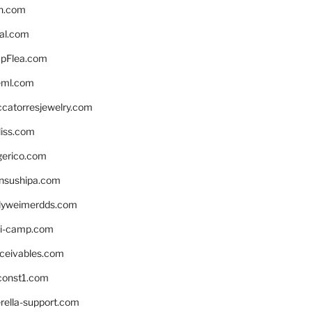
n.com
eal.com
pFlea.com
eml.com
ccatorresjewelry.com
liss.com
gerico.com
nsushipa.com
yweimerdds.com
i-camp.com
eceivables.com
onst1.com
rella-support.com