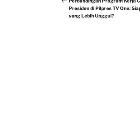
navigation
Perbandingan Program Kerja C
Presiden di Pilpres TV One: Sia
yang Lebih Unggul?