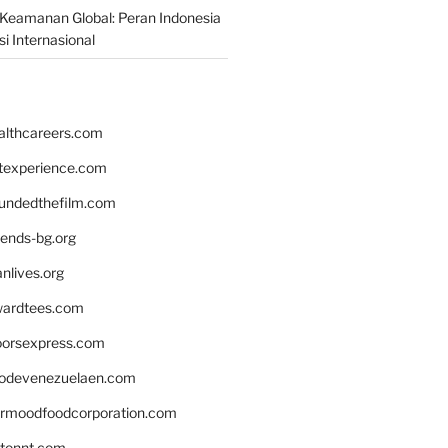
Keamanan Global: Peran Indonesia
i Internasional
althcareers.com
ntexperience.com
undedthefilm.com
iends-bg.org
nlives.org
ardtees.com
loorsexpress.com
odevenezuelaen.com
ermoodfoodcorporation.com
stonnt.com