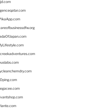
bjd.com
ligenceqatar.com
PikaApp.com
careofbusinessdfw.org
daOfJapan.com
fyLifestyle.com
screekadventures.com
euslabs.com
lycleanchemdry.com
Oping.com
legacee.com
ivantshop.com
lante.com