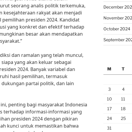
rut seorang analis politik terkemuka,
December 20
an kesejahteraan rakyat akan menjadi
November 20
 pemilihan presiden 2024. Kandidat
i yang konkret dan efektif terhadap
October 2024
emungkinan besar akan mendapatkan
September 20
syarakat.”
iksi dan ramalan yang telah muncul,
 siapa yang akan keluar sebagai
esiden 2024. Banyak variabel dan
M
T
uhi hasil pemilihan, termasuk
 dukungan partai politik, dan lain
3
4
10
11
 ini, penting bagi masyarakat Indonesia
17
18
is terhadap informasi-informasi yang
lihan presiden 2024 dengan pikiran
24
25
alah kunci untuk memastikan bahwa
31