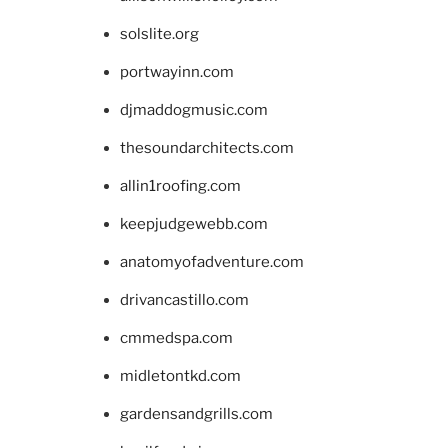
solslite.org
portwayinn.com
djmaddogmusic.com
thesoundarchitects.com
allin1roofing.com
keepjudgewebb.com
anatomyofadventure.com
drivancastillo.com
cmmedspa.com
midletontkd.com
gardensandgrills.com