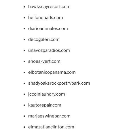
hawkscayresort.com
hellonquads.com
diarioanimales.com
decogaleri.com
unavozparadios.com
shoes-vert.com
elbotanicopanama.com
shadyoaksrockportrvpark.com
jccoinlaundry.com
kautorepair.com
marjaeswinebar.com
elmazatlanclinton.com