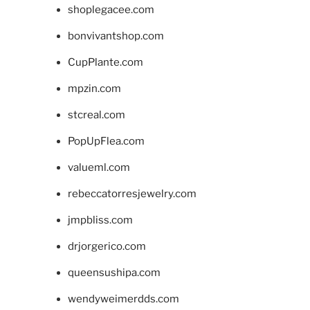
shoplegacee.com
bonvivantshop.com
CupPlante.com
mpzin.com
stcreal.com
PopUpFlea.com
valueml.com
rebeccatorresjewelry.com
jmpbliss.com
drjorgerico.com
queensushipa.com
wendyweimerdds.com