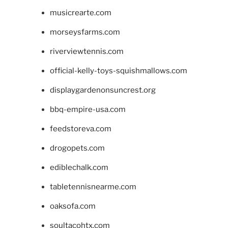
musicrearte.com
morseysfarms.com
riverviewtennis.com
official-kelly-toys-squishmallows.com
displaygardenonsuncrest.org
bbq-empire-usa.com
feedstoreva.com
drogopets.com
ediblechalk.com
tabletennisnearme.com
oaksofa.com
soultacohtx.com