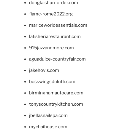
donglaishun-order.com
fiamc-rome2022.org
mariceworldessentials.com
lafisheriarestaurant.com
915jazzandmore.com
aguadulce-countryfair.com
jakehovis.com
bosswingsduluth.com
birminghamautocare.com
tonyscountrykitchen.com
jbellasnailspa.com
mychaihouse.com