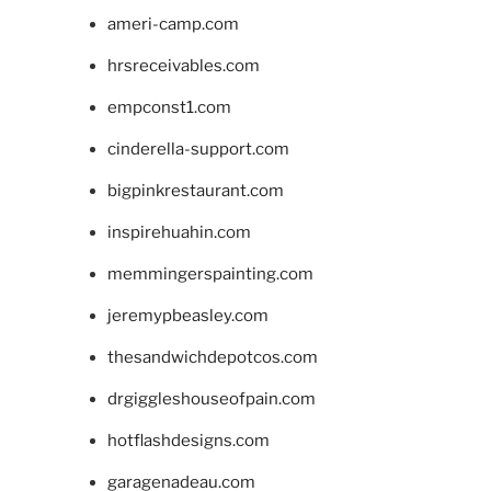
ameri-camp.com
hrsreceivables.com
empconst1.com
cinderella-support.com
bigpinkrestaurant.com
inspirehuahin.com
memmingerspainting.com
jeremypbeasley.com
thesandwichdepotcos.com
drgiggleshouseofpain.com
hotflashdesigns.com
garagenadeau.com