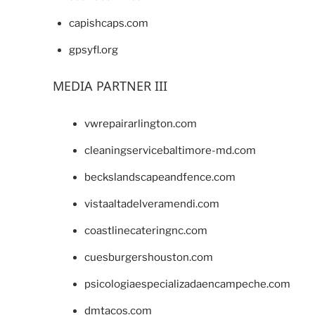
capishcaps.com
gpsyfl.org
MEDIA PARTNER III
vwrepairarlington.com
cleaningservicebaltimore-md.com
beckslandscapeandfence.com
vistaaltadelveramendi.com
coastlinecateringnc.com
cuesburgershouston.com
psicologiaespecializadaencampeche.com
dmtacos.com