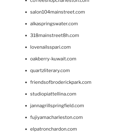
coffeeshopcharleston.com
salon104mainstreet.com
alkaspringswater.com
318mainstreet8h.com
lovenailsspari.com
oakberry-kuwait.com
quartzliterary.com
friendsofbroderickpark.com
studiopiattellina.com
jannagrillspringfield.com
fujiyamacharleston.com
elpatronchardon.com