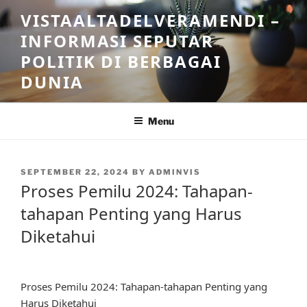
Skip
VISTAALTADELVERAMENDI –
to
INFORMASI SEPUTAR
content
POLITIK DI BERBAGAI
DUNIA
Menu
POSTED
SEPTEMBER 22, 2024
BY
ADMINVIS
ON
Proses Pemilu 2024: Tahapan-
tahapan Penting yang Harus
Diketahui
Proses Pemilu 2024: Tahapan-tahapan Penting yang
Harus Diketahui