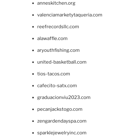
anneskitchen.org
valenciamarketytaqueria.com
reefrecordsllc.com
alawaffle.com
aryouthfishing.com
united-basketball.com
tios-tacos.com
cafecito-satx.com
graduacionviu2023.com
pecanjackstogo.com
zengardendayspa.com
sparklejewelryinc.com