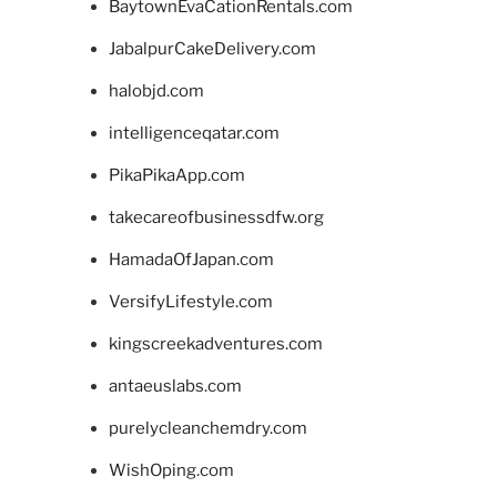
BaytownEvaCationRentals.com
JabalpurCakeDelivery.com
halobjd.com
intelligenceqatar.com
PikaPikaApp.com
takecareofbusinessdfw.org
HamadaOfJapan.com
VersifyLifestyle.com
kingscreekadventures.com
antaeuslabs.com
purelycleanchemdry.com
WishOping.com