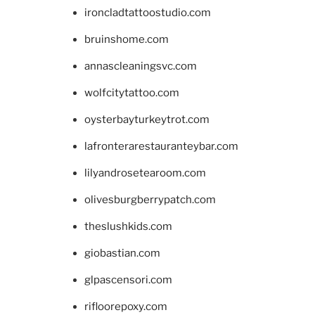
ironcladtattoostudio.com
bruinshome.com
annascleaningsvc.com
wolfcitytattoo.com
oysterbayturkeytrot.com
lafronterarestauranteybar.com
lilyandrosetearoom.com
olivesburgberrypatch.com
theslushkids.com
giobastian.com
glpascensori.com
rifloorepoxy.com