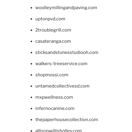
woolleymillingandpaving.com
uptonpvd.com
2troublegrill.com
casateranga.com
sticksandstonesstudiooh.com
walkers-treeservice.com
shopmossi.com
untamedcollectivesd.com
mxpwellness.com
infernocanine.com
thepaperhousecollection.com
allisonwillisholley.com