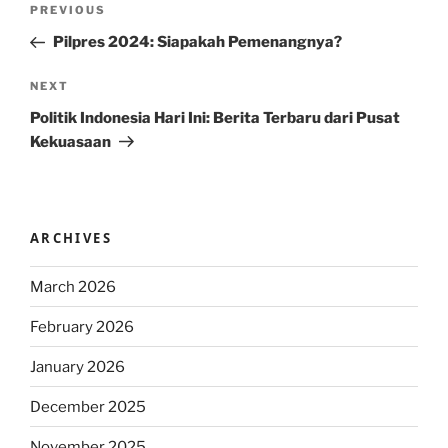
Previous
PREVIOUS
navigation
Post
Pilpres 2024: Siapakah Pemenangnya?
Next
NEXT
Post
Politik Indonesia Hari Ini: Berita Terbaru dari Pusat
Kekuasaan
ARCHIVES
March 2026
February 2026
January 2026
December 2025
November 2025