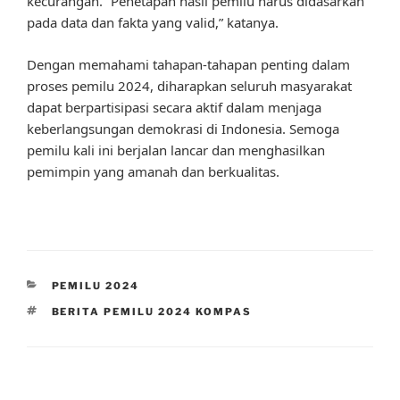
kecurangan. “Penetapan hasil pemilu harus didasarkan
pada data dan fakta yang valid,” katanya.
Dengan memahami tahapan-tahapan penting dalam
proses pemilu 2024, diharapkan seluruh masyarakat
dapat berpartisipasi secara aktif dalam menjaga
keberlangsungan demokrasi di Indonesia. Semoga
pemilu kali ini berjalan lancar dan menghasilkan
pemimpin yang amanah dan berkualitas.
CATEGORIES
PEMILU 2024
TAGS
BERITA PEMILU 2024 KOMPAS
Post