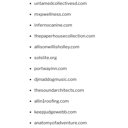
untamedcollectivesd.com
mxpwellness.com
infernocanine.com
thepaperhousecollection.com
allisonwillisholley.com
solslite.org
portwayinn.com
djmaddogmusic.com
thesoundarchitects.com
allin1roofing.com
keepjudgewebb.com
anatomyofadventure.com