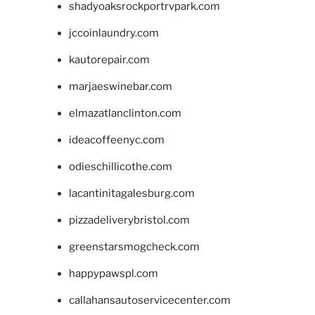
shadyoaksrockportrvpark.com
jccoinlaundry.com
kautorepair.com
marjaeswinebar.com
elmazatlanclinton.com
ideacoffeenyc.com
odieschillicothe.com
lacantinitagalesburg.com
pizzadeliverybristol.com
greenstarsmogcheck.com
happypawspl.com
callahansautoservicecenter.com