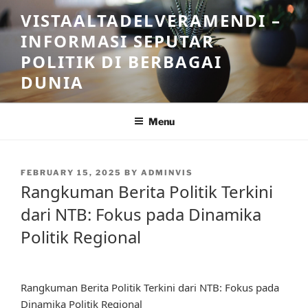
Skip
VISTAALTADELVERAMENDI –
to
INFORMASI SEPUTAR
content
POLITIK DI BERBAGAI
DUNIA
Menu
POSTED
FEBRUARY 15, 2025
BY
ADMINVIS
ON
Rangkuman Berita Politik Terkini
dari NTB: Fokus pada Dinamika
Politik Regional
Rangkuman Berita Politik Terkini dari NTB: Fokus pada
Dinamika Politik Regional