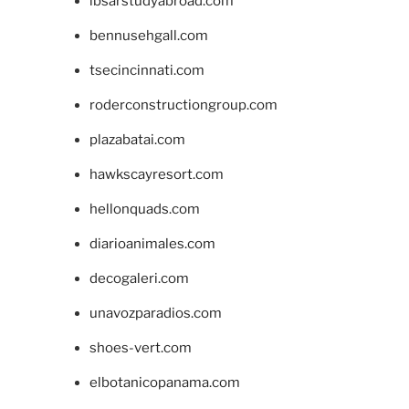
ibsarstudyabroad.com
bennusehgall.com
tsecincinnati.com
roderconstructiongroup.com
plazabatai.com
hawkscayresort.com
hellonquads.com
diarioanimales.com
decogaleri.com
unavozparadios.com
shoes-vert.com
elbotanicopanama.com