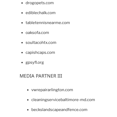
drogopets.com
ediblechalk.com
tabletennisnearme.com
oaksofa.com
soultacohtx.com
capishcaps.com
gpsyfl.org
MEDIA PARTNER III
vwrepairarlington.com
cleaningservicebaltimore-md.com
beckslandscapeandfence.com