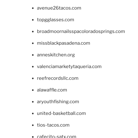
avenue26tacos.com
topgglasses.com
broadmoornailsspacoloradosprings.com
missblackpasadena.com
anneskitchen.org
valenciamarketytaqueria.com
reefrecordsllc.com
alawaffle.com
aryouthfishing.com
united-basketball.com
tios-tacos.com
cafecito-satx.com