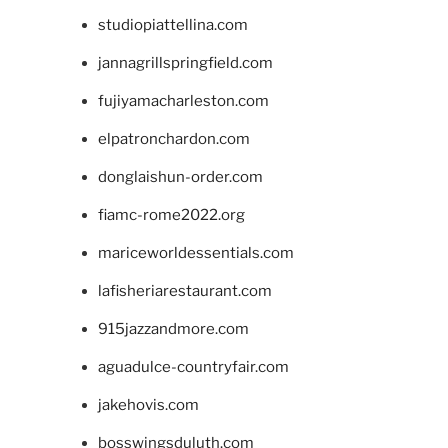
studiopiattellina.com
jannagrillspringfield.com
fujiyamacharleston.com
elpatronchardon.com
donglaishun-order.com
fiamc-rome2022.org
mariceworldessentials.com
lafisheriarestaurant.com
915jazzandmore.com
aguadulce-countryfair.com
jakehovis.com
bosswingsduluth.com