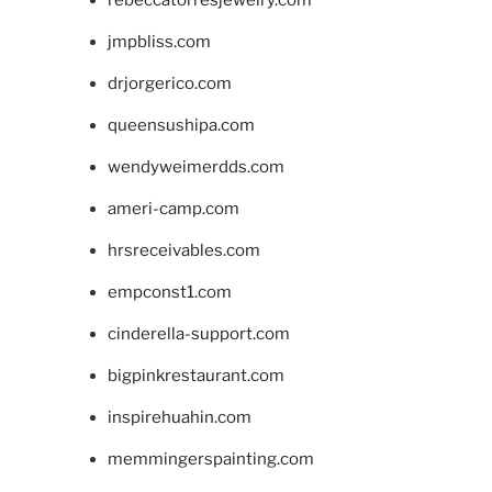
rebeccatorresjewelry.com
jmpbliss.com
drjorgerico.com
queensushipa.com
wendyweimerdds.com
ameri-camp.com
hrsreceivables.com
empconst1.com
cinderella-support.com
bigpinkrestaurant.com
inspirehuahin.com
memmingerspainting.com