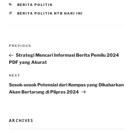
CATEGORIES
BERITA POLITIK
TAGS
BERITA POLITIK NTB HARI INI
Post
Previous
PREVIOUS
navigation
Post
Strategi Mencari Informasi Berita Pemilu 2024
PDF yang Akurat
Next
NEXT
Post
Sosok-sosok Potensial dari Kompas yang Dikabarkan
Akan Bertarung di Pilpres 2024
ARCHIVES