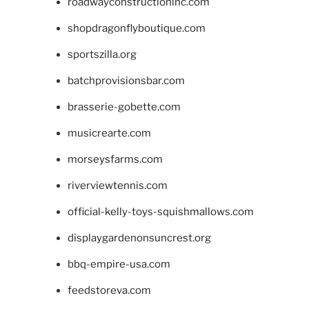
roadwayconstructioninc.com
shopdragonflyboutique.com
sportszilla.org
batchprovisionsbar.com
brasserie-gobette.com
musicrearte.com
morseysfarms.com
riverviewtennis.com
official-kelly-toys-squishmallows.com
displaygardenonsuncrest.org
bbq-empire-usa.com
feedstoreva.com