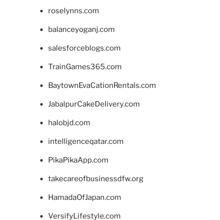
roselynns.com
balanceyoganj.com
salesforceblogs.com
TrainGames365.com
BaytownEvaCationRentals.com
JabalpurCakeDelivery.com
halobjd.com
intelligenceqatar.com
PikaPikaApp.com
takecareofbusinessdfw.org
HamadaOfJapan.com
VersifyLifestyle.com