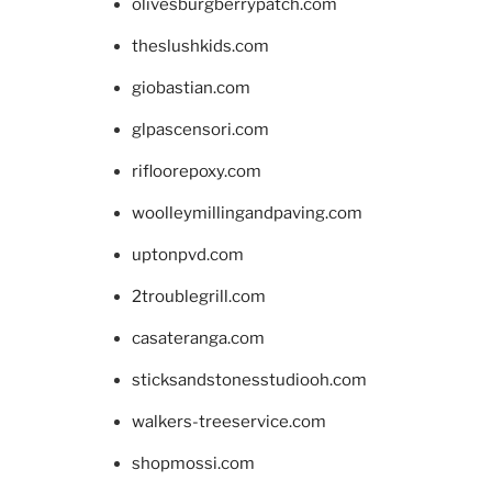
olivesburgberrypatch.com
theslushkids.com
giobastian.com
glpascensori.com
rifloorepoxy.com
woolleymillingandpaving.com
uptonpvd.com
2troublegrill.com
casateranga.com
sticksandstonesstudiooh.com
walkers-treeservice.com
shopmossi.com