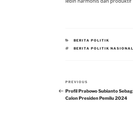
lebih harmonis dan produktif
CATEGORIES
BERITA POLITIK
TAGS
BERITA POLITIK NASIONA
Post
Previous
PREVIOUS
navigation
Post
Profil Prabowo Subianto Sebag
Calon Presiden Pemilu 2024