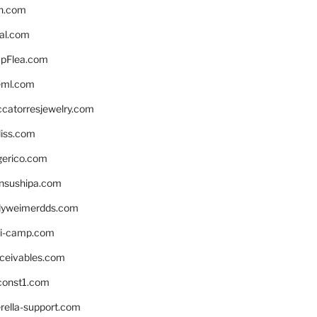
n.com
eal.com
pFlea.com
eml.com
ccatorresjewelry.com
liss.com
gerico.com
nsushipa.com
yweimerdds.com
i-camp.com
eceivables.com
onst1.com
rella-support.com