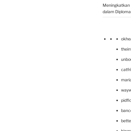
Meningkatkan 
dalam Diplomas
okhe
thei
unbo
catfr
maria
wayw
pidf
banc
bett
hing