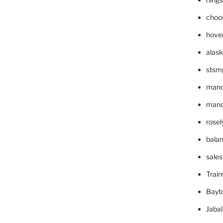
choo
hove
alask
stsm
mano
mande
rose
bala
sale
Trai
Bayt
Jaba