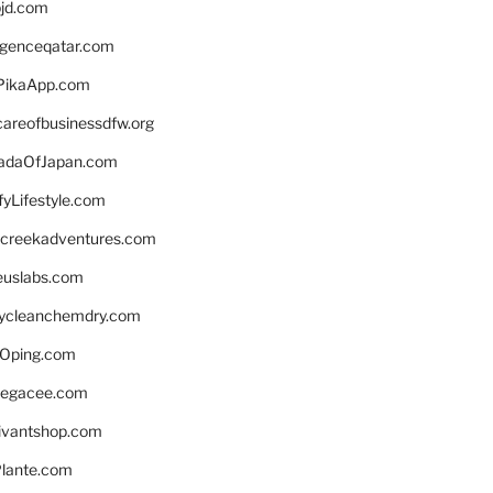
bjd.com
ligenceqatar.com
PikaApp.com
careofbusinessdfw.org
daOfJapan.com
fyLifestyle.com
screekadventures.com
euslabs.com
lycleanchemdry.com
Oping.com
legacee.com
ivantshop.com
lante.com