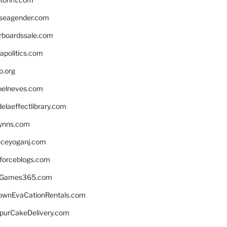
seagender.com
rboardssale.com
apolitics.com
p.org
elneves.com
laeffectlibrary.com
lynns.com
nceyoganj.com
sforceblogs.com
nGames365.com
ownEvaCationRentals.com
lpurCakeDelivery.com