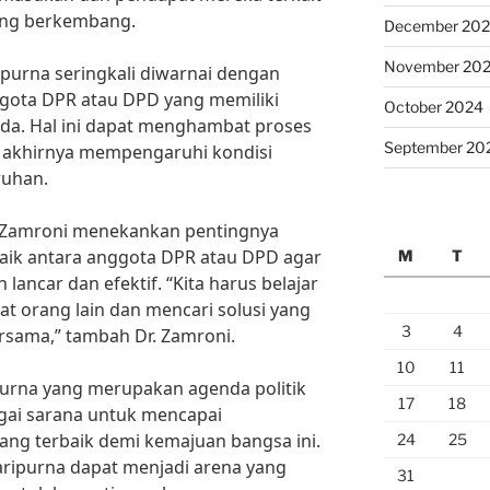
dang berkembang.
December 20
November 20
purna seringkali diwarnai dengan
ggota DPR atau DPD yang memiliki
October 2024
da. Hal ini dapat menghambat proses
September 20
 akhirnya mempengaruhi kondisi
ruhan.
d Zamroni menekankan pentingnya
baik antara anggota DPR atau DPD agar
M
T
 lancar dan efektif. “Kita harus belajar
 orang lain dan mencari solusi yang
3
4
rsama,” tambah Dr. Zamroni.
10
11
purna yang merupakan agenda politik
17
18
agai sarana untuk mencapai
ng terbaik demi kemajuan bangsa ini.
24
25
ripurna dapat menjadi arena yang
31