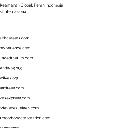
Keamanan Global: Peran Indonesia
i Internasional
althcareers.com
ntexperience.com
undedthefilm.com
iends-bg.org
nlives.org
ardtees.com
loorsexpress.com
odevenezuelaen.com
ermoodfoodcorporation.com
stonnt.com