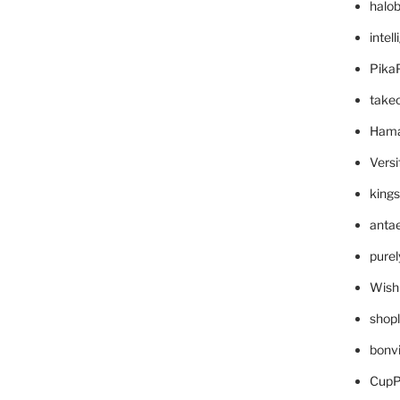
halo
intel
Pika
take
Hama
Versi
king
anta
pure
Wish
shop
bonv
CupP