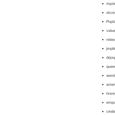
mpzi
stcr
PopU
valu
rebe
jmpb
drjor
quee
wend
amer
hrsr
empc
cinde