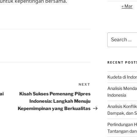
 untuk kepentingan bersama.
« Mar
Search
for:
L
RECENT POST
Kudeta di Indo
NEXT
Next
Analisis Menda
Post
ai
Kisah Sukses Pemenang Pilpres
Indonesia
Indonesia: Langkah Menuju
Analisis Konflik
Kepemimpinan yang Berkualitas
Dampak, dan S
Perlindungan H
Tantangan dan