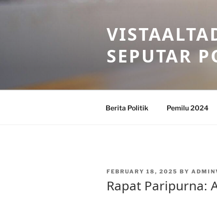
Skip
to
VISTAALTA
content
SEPUTAR P
Berita Politik
Pemilu 2024
POSTED
FEBRUARY 18, 2025
BY
ADMIN
ON
Rapat Paripurna: 