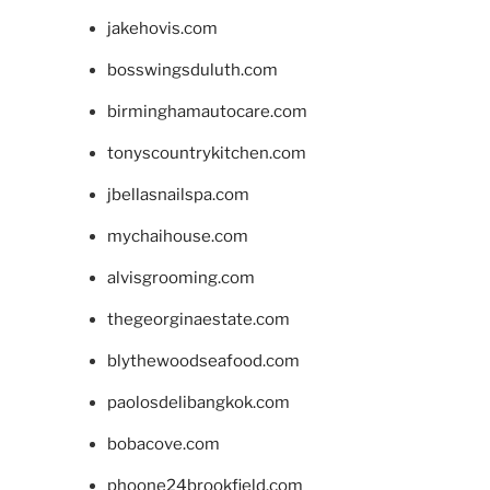
jakehovis.com
bosswingsduluth.com
birminghamautocare.com
tonyscountrykitchen.com
jbellasnailspa.com
mychaihouse.com
alvisgrooming.com
thegeorginaestate.com
blythewoodseafood.com
paolosdelibangkok.com
bobacove.com
phoone24brookfield.com