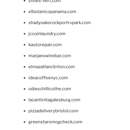
shoes-vert.com
elbotanicopanama.com
shadyoaksrockportrvpark.com
jccoinlaundry.com
kautorepair.com
marjaeswinebar.com
elmazatlanclinton.com
ideacoffeenyc.com
odieschillicothe.com
lacantinitagalesburg.com
pizzadeliverybristol.com
greenstarsmogcheck.com