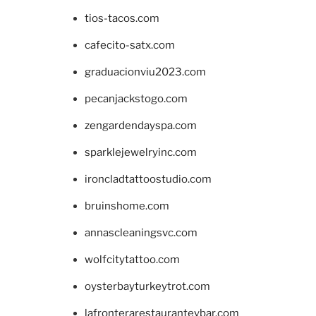
tios-tacos.com
cafecito-satx.com
graduacionviu2023.com
pecanjackstogo.com
zengardendayspa.com
sparklejewelryinc.com
ironcladtattoostudio.com
bruinshome.com
annascleaningsvc.com
wolfcitytattoo.com
oysterbayturkeytrot.com
lafronterarestauranteybar.com