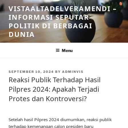
Skip
VISTAALTADELVERAMENDI –
to
INFORMASI SEPUTAR
content
POLITIK DI BERBAGAI
DUNIA
Menu
POSTED
SEPTEMBER 10, 2024
BY
ADMINVIS
ON
Reaksi Publik Terhadap Hasil
Pilpres 2024: Apakah Terjadi
Protes dan Kontroversi?
Setelah hasil Pilpres 2024 diumumkan, reaksi publik
terhadap kemenangan calon presiden baru