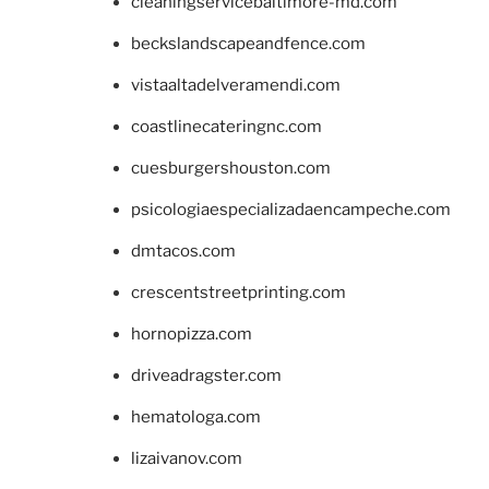
cleaningservicebaltimore-md.com
beckslandscapeandfence.com
vistaaltadelveramendi.com
coastlinecateringnc.com
cuesburgershouston.com
psicologiaespecializadaencampeche.com
dmtacos.com
crescentstreetprinting.com
hornopizza.com
driveadragster.com
hematologa.com
lizaivanov.com