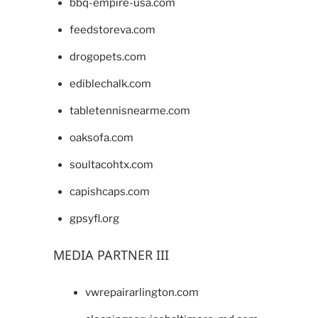
bbq-empire-usa.com
feedstoreva.com
drogopets.com
ediblechalk.com
tabletennisnearme.com
oaksofa.com
soultacohtx.com
capishcaps.com
gpsyfl.org
MEDIA PARTNER III
vwrepairarlington.com