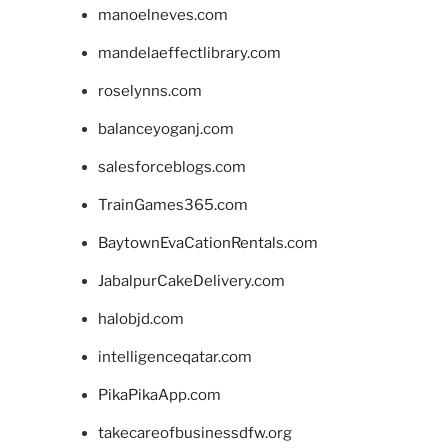
manoelneves.com
mandelaeffectlibrary.com
roselynns.com
balanceyoganj.com
salesforceblogs.com
TrainGames365.com
BaytownEvaCationRentals.com
JabalpurCakeDelivery.com
halobjd.com
intelligenceqatar.com
PikaPikaApp.com
takecareofbusinessdfw.org