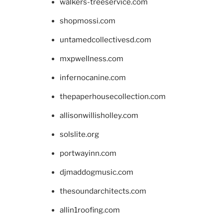
walkers-treeservice.com
shopmossi.com
untamedcollectivesd.com
mxpwellness.com
infernocanine.com
thepaperhousecollection.com
allisonwillisholley.com
solslite.org
portwayinn.com
djmaddogmusic.com
thesoundarchitects.com
allin1roofing.com