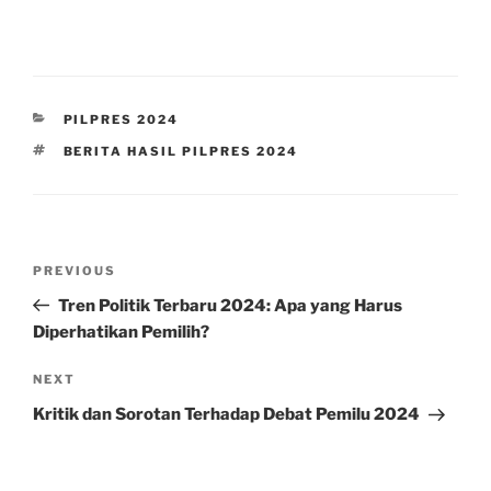
CATEGORIES
PILPRES 2024
TAGS
BERITA HASIL PILPRES 2024
Post
Previous
PREVIOUS
navigation
Post
Tren Politik Terbaru 2024: Apa yang Harus
Diperhatikan Pemilih?
Next
NEXT
Post
Kritik dan Sorotan Terhadap Debat Pemilu 2024