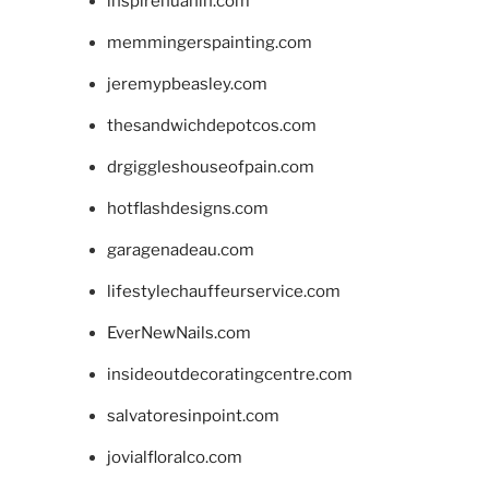
inspirehuahin.com
memmingerspainting.com
jeremypbeasley.com
thesandwichdepotcos.com
drgiggleshouseofpain.com
hotflashdesigns.com
garagenadeau.com
lifestylechauffeurservice.com
EverNewNails.com
insideoutdecoratingcentre.com
salvatoresinpoint.com
jovialfloralco.com