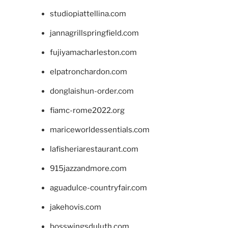
studiopiattellina.com
jannagrillspringfield.com
fujiyamacharleston.com
elpatronchardon.com
donglaishun-order.com
fiamc-rome2022.org
mariceworldessentials.com
lafisheriarestaurant.com
915jazzandmore.com
aguadulce-countryfair.com
jakehovis.com
bosswingsduluth.com