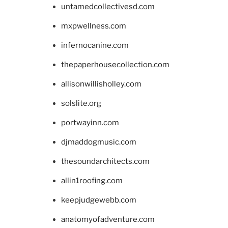
untamedcollectivesd.com
mxpwellness.com
infernocanine.com
thepaperhousecollection.com
allisonwillisholley.com
solslite.org
portwayinn.com
djmaddogmusic.com
thesoundarchitects.com
allin1roofing.com
keepjudgewebb.com
anatomyofadventure.com