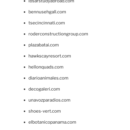
ibsarstudyabroad.com
bennusehgall.com
tsecincinnati.com
roderconstructiongroup.com
plazabatai.com
hawkscayresort.com
hellonquads.com
diarioanimales.com
decogaleri.com
unavozparadios.com
shoes-vert.com
elbotanicopanama.com