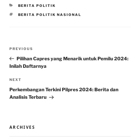
CATEGORIES
BERITA POLITIK
TAGS
BERITA POLITIK NASIONAL
Post
Previous
PREVIOUS
navigation
Post
Pilihan Capres yang Menarik untuk Pemilu 2024:
Inilah Daftarnya
Next
NEXT
Post
Perkembangan Terkini Pilpres 2024: Berita dan
Analisis Terbaru
ARCHIVES