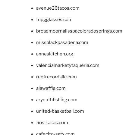
avenue26tacos.com
topgglasses.com
broadmoornailsspacoloradosprings.com
missblackpasadena.com
anneskitchen.org
valenciamarketytaqueria.com
reefrecordsllc.com
alawaffle.com
aryouthfishing.com
united-basketball.com
tios-tacos.com
cafecito-satx.com