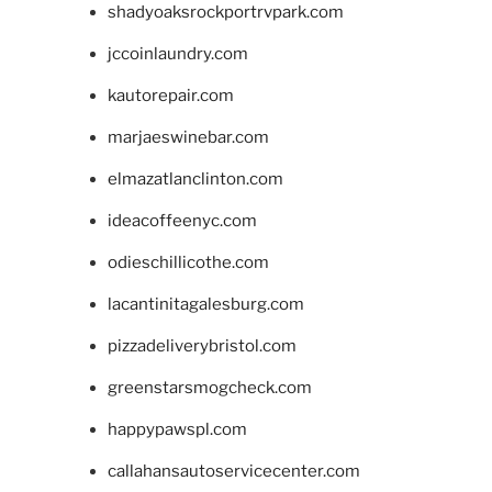
shadyoaksrockportrvpark.com
jccoinlaundry.com
kautorepair.com
marjaeswinebar.com
elmazatlanclinton.com
ideacoffeenyc.com
odieschillicothe.com
lacantinitagalesburg.com
pizzadeliverybristol.com
greenstarsmogcheck.com
happypawspl.com
callahansautoservicecenter.com