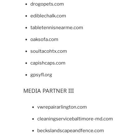
drogopets.com
ediblechalk.com
tabletennisnearme.com
oaksofa.com
soultacohtx.com
capishcaps.com
gpsyfl.org
MEDIA PARTNER III
vwrepairarlington.com
cleaningservicebaltimore-md.com
beckslandscapeandfence.com