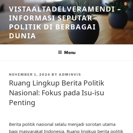
Skip
VISTAALTADELVERAMENDI –
to
INFORMASI SEPUTAR
content
POLITIK DI BERBAGAI
DUNIA
Menu
POSTED
NOVEMBER 1, 2024
BY
ADMINVIS
ON
Ruang Lingkup Berita Politik
Nasional: Fokus pada Isu-isu
Penting
Berita politik nasional selalu menjadi sorotan utama
bagi masyarakat Indonesia. Ruang lingkup berita politik