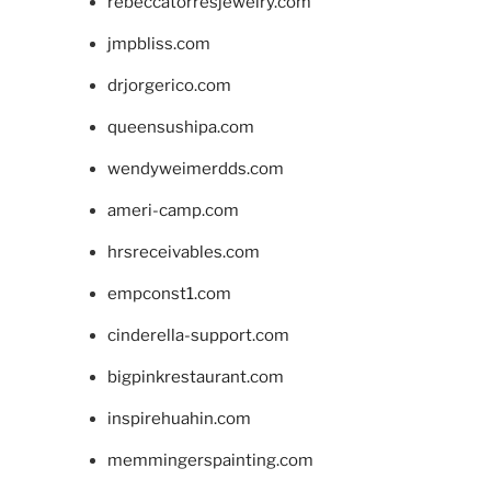
rebeccatorresjewelry.com
jmpbliss.com
drjorgerico.com
queensushipa.com
wendyweimerdds.com
ameri-camp.com
hrsreceivables.com
empconst1.com
cinderella-support.com
bigpinkrestaurant.com
inspirehuahin.com
memmingerspainting.com