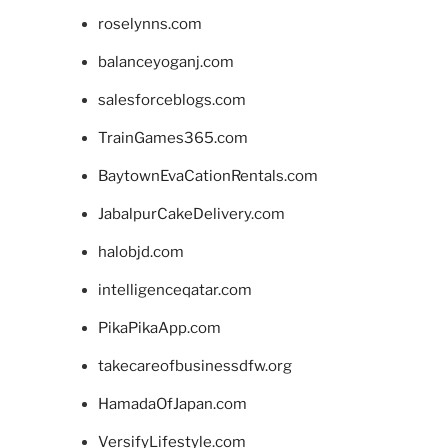
roselynns.com
balanceyoganj.com
salesforceblogs.com
TrainGames365.com
BaytownEvaCationRentals.com
JabalpurCakeDelivery.com
halobjd.com
intelligenceqatar.com
PikaPikaApp.com
takecareofbusinessdfw.org
HamadaOfJapan.com
VersifyLifestyle.com