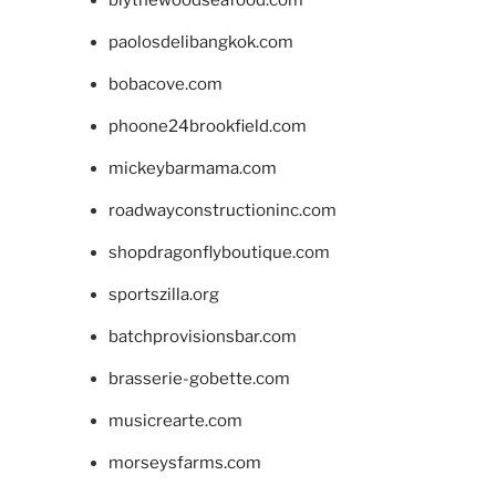
blythewoodseafood.com
paolosdelibangkok.com
bobacove.com
phoone24brookfield.com
mickeybarmama.com
roadwayconstructioninc.com
shopdragonflyboutique.com
sportszilla.org
batchprovisionsbar.com
brasserie-gobette.com
musicrearte.com
morseysfarms.com