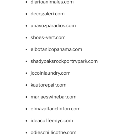
diarioanimales.com
decogaleri.com
unavozparadios.com
shoes-vert.com
elbotanicopanama.com
shadyoaksrockportrvpark.com
jccoinlaundry.com
kautorepair.com
marjaeswinebar.com
elmazatlanclinton.com
ideacoffeenyc.com
odieschillicothe.com