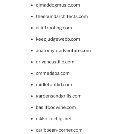
djmaddogmusic.com
thesoundarchitects.com
allin1roofing.com
keepjudgewebb.com
anatomyofadventure.com
drivancastillo.com
cmmedspa.com
midletontkd.com
gardensandgrills.com
basilfoodwine.com
nikko-tochigi.net
caribbean-corner.com