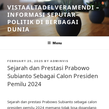
Skip
VISTAALTADELVERAMENDI –
to
INFORMASI SEPUTAR
content
POLITIK DI BERBAGAI
DUNIA
Menu
POSTED
FEBRUARY 25, 2025
BY
ADMINVIS
ON
Sejarah dan Prestasi Prabowo
Subianto Sebagai Calon Presiden
Pemilu 2024
Sejarah dan prestasi Prabowo Subianto sebagai calon
presiden pemilu 2024 memang tidak bisa dipandang