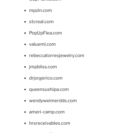
mpzin.com
stcreal.com
PopUpFlea.com
valueml.com
rebeccatorresjewelry.com
jmpbliss.com
drjorgerico.com
queensushipa.com
wendyweimerdds.com
ameri-camp.com
hrsreceivables.com