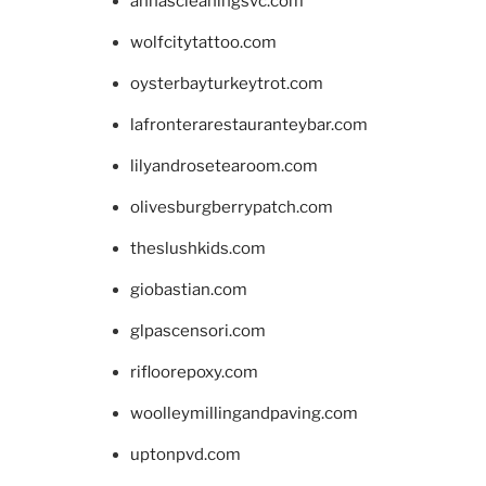
annascleaningsvc.com
wolfcitytattoo.com
oysterbayturkeytrot.com
lafronterarestauranteybar.com
lilyandrosetearoom.com
olivesburgberrypatch.com
theslushkids.com
giobastian.com
glpascensori.com
rifloorepoxy.com
woolleymillingandpaving.com
uptonpvd.com