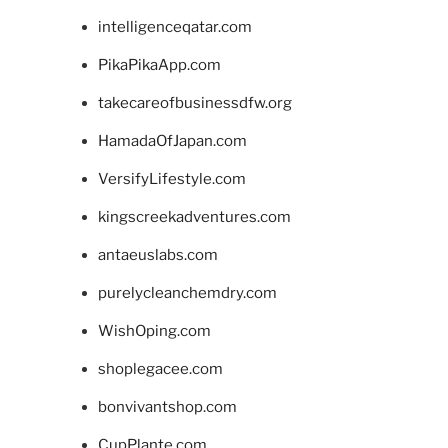
intelligenceqatar.com
PikaPikaApp.com
takecareofbusinessdfw.org
HamadaOfJapan.com
VersifyLifestyle.com
kingscreekadventures.com
antaeuslabs.com
purelycleanchemdry.com
WishOping.com
shoplegacee.com
bonvivantshop.com
CupPlante.com