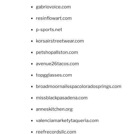
gabriovoice.com
resinflowart.com
p-sports.net
korsairstreetwear.com
petshopallston.com
avenue26tacos.com
topgglasses.com
broadmoornailsspacoloradosprings.com
missblackpasadena.com
anneskitchen.org
valenciamarketytaqueria.com
reefrecordsllc.com