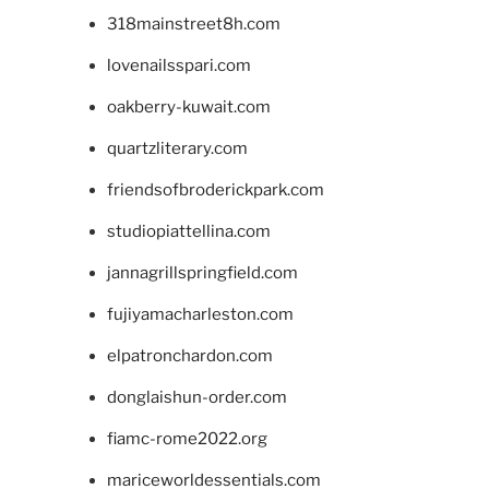
318mainstreet8h.com
lovenailsspari.com
oakberry-kuwait.com
quartzliterary.com
friendsofbroderickpark.com
studiopiattellina.com
jannagrillspringfield.com
fujiyamacharleston.com
elpatronchardon.com
donglaishun-order.com
fiamc-rome2022.org
mariceworldessentials.com