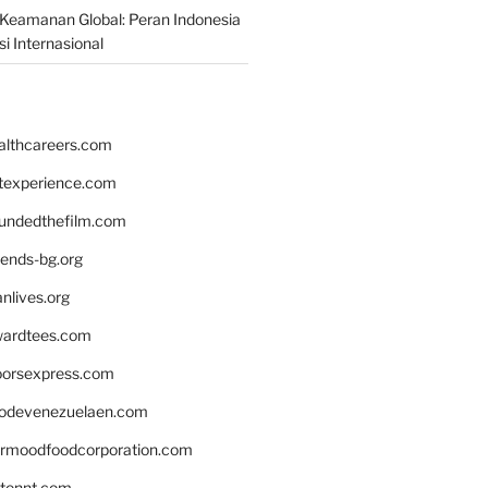
Keamanan Global: Peran Indonesia
i Internasional
althcareers.com
ntexperience.com
undedthefilm.com
iends-bg.org
nlives.org
ardtees.com
loorsexpress.com
odevenezuelaen.com
ermoodfoodcorporation.com
stonnt.com