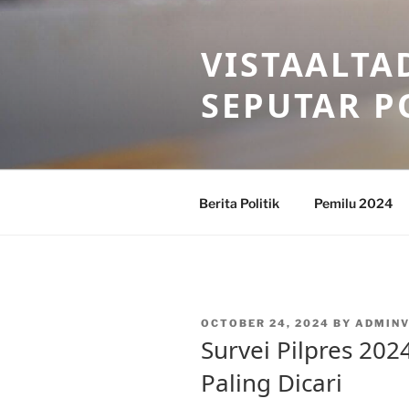
Skip
to
VISTAALTA
content
SEPUTAR P
Berita Politik
Pemilu 2024
POSTED
OCTOBER 24, 2024
BY
ADMINV
ON
Survei Pilpres 202
Paling Dicari