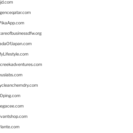
bjd.com
ligenceqatar.com
PikaApp.com
careofbusinessdfw.org
daOfJapan.com
fyLifestyle.com
screekadventures.com
euslabs.com
lycleanchemdry.com
Oping.com
legacee.com
ivantshop.com
lante.com