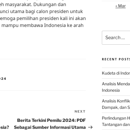
oleh masyarakat. Dukungan dan
« Mar
unci utama bagi calon presiden untuk
moga pemilihan presiden kali ini akan
g mampu membawa Indonesia ke arah
Search
for:
RECENT POST
Kudeta di Indo
024
Analisis Menda
Indonesia
Analisis Konflik
Dampak, dan S
NEXT
Next
Perlindungan H
Post
Berita Terkini Pemilu 2024: PDF
Tantangan dan
sia?
Sebagai Sumber Informasi Utama