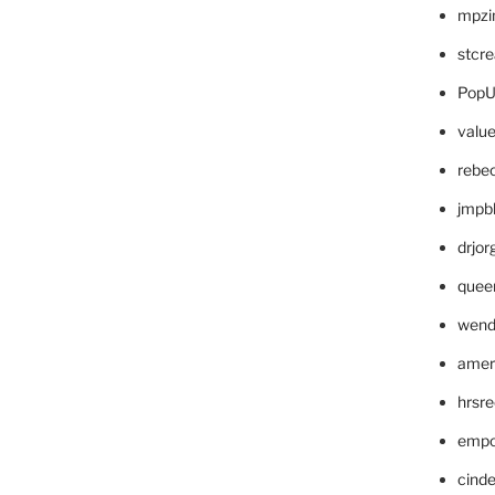
mpzi
stcr
PopU
valu
rebe
jmpb
drjor
quee
wend
amer
hrsr
empc
cinde