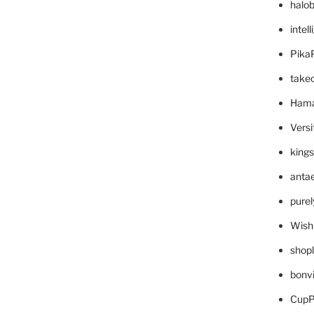
halo
intel
Pika
take
Hama
Versi
king
anta
pure
Wish
shop
bonv
CupP