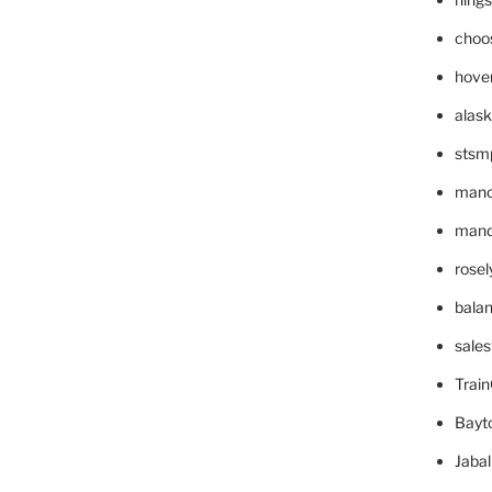
choo
hove
alask
stsm
mano
mande
rose
bala
sale
Trai
Bayt
Jaba