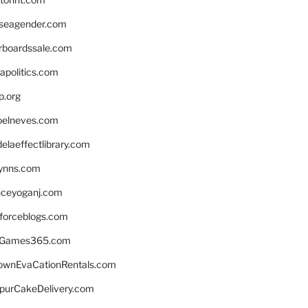
seagender.com
rboardssale.com
apolitics.com
p.org
elneves.com
laeffectlibrary.com
lynns.com
nceyoganj.com
sforceblogs.com
nGames365.com
ownEvaCationRentals.com
lpurCakeDelivery.com