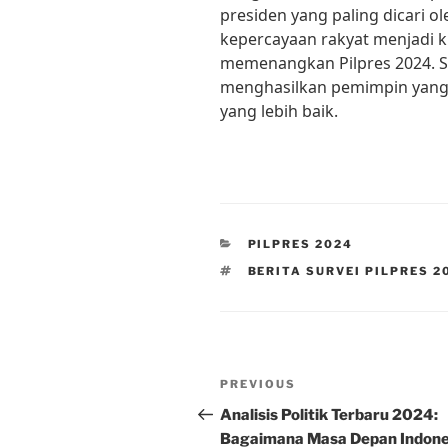
presiden yang paling dicari 
kepercayaan rakyat menjadi k
memenangkan Pilpres 2024. Se
menghasilkan pemimpin yan
yang lebih baik.
CATEGORIES
PILPRES 2024
TAGS
BERITA SURVEI PILPRES 2
Post
Previous
PREVIOUS
navigation
Post
Analisis Politik Terbaru 2024:
Bagaimana Masa Depan Indone