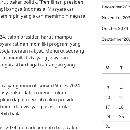
ut pakar politik, “Pemilihan presiden
December 20
i bangsa Indonesia. Masyarakat
 pemimpin yang akan memimpin negara
November 20
October 2024
24, calon presiden harus mampu
September 20
arakat dan memiliki program yang
sejahteraan rakyat. Menurut seorang
arus memiliki visi yang jelas dan
ngatasi berbagai tantangan yang
M
T
ra yang muncul, survei Pilpres 2024
3
4
masyarakat dalam menentukan
10
11
apkan dapat memilih calon presiden
tmen, dan visi yang jelas untuk
17
18
bih baik.
24
25
31
res 2024 menjadi penentu bagi calon