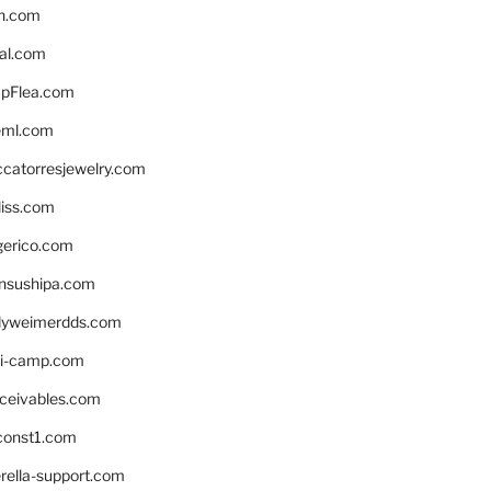
n.com
eal.com
pFlea.com
eml.com
ccatorresjewelry.com
liss.com
gerico.com
nsushipa.com
yweimerdds.com
i-camp.com
eceivables.com
onst1.com
rella-support.com