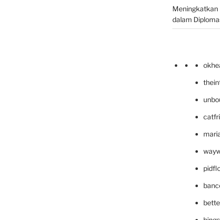
Meningkatkan 
dalam Diplomas
okhe
thei
unbo
catfr
maria
wayw
pidf
banc
bett
hing