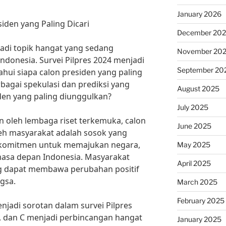
January 2026
siden yang Paling Dicari
December 20
adi topik hangat yang sedang
November 20
ndonesia. Survei Pilpres 2024 menjadi
September 20
ui siapa calon presiden yang paling
rbagai spekulasi dan prediksi yang
August 2025
iden yang paling diunggulkan?
July 2025
n oleh lembaga riset terkemuka, calon
June 2025
oleh masyarakat adalah sosok yang
berkomitmen untuk memajukan negara,
May 2025
 masa depan Indonesia. Masyarakat
April 2025
 dapat membawa perubahan positif
gsa.
March 2025
February 2025
njadi sorotan dalam survei Pilpres
, dan C menjadi perbincangan hangat
January 2025