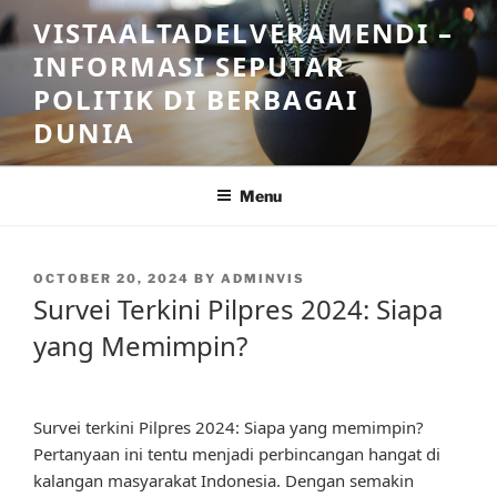
Skip
VISTAALTADELVERAMENDI –
to
INFORMASI SEPUTAR
content
POLITIK DI BERBAGAI
DUNIA
Menu
POSTED
OCTOBER 20, 2024
BY
ADMINVIS
ON
Survei Terkini Pilpres 2024: Siapa
yang Memimpin?
Survei terkini Pilpres 2024: Siapa yang memimpin?
Pertanyaan ini tentu menjadi perbincangan hangat di
kalangan masyarakat Indonesia. Dengan semakin