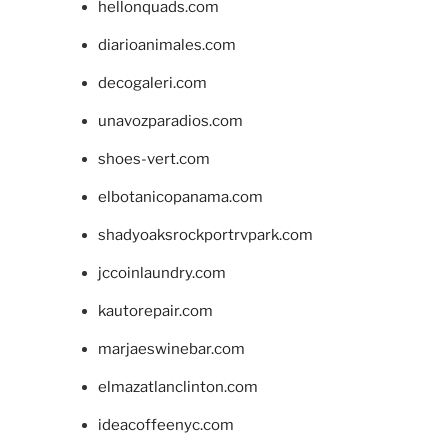
hellonquads.com
diarioanimales.com
decogaleri.com
unavozparadios.com
shoes-vert.com
elbotanicopanama.com
shadyoaksrockportrvpark.com
jccoinlaundry.com
kautorepair.com
marjaeswinebar.com
elmazatlanclinton.com
ideacoffeenyc.com