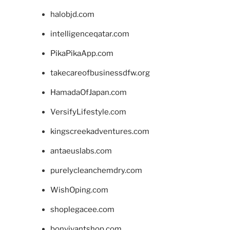
halobjd.com
intelligenceqatar.com
PikaPikaApp.com
takecareofbusinessdfw.org
HamadaOfJapan.com
VersifyLifestyle.com
kingscreekadventures.com
antaeuslabs.com
purelycleanchemdry.com
WishOping.com
shoplegacee.com
bonvivantshop.com