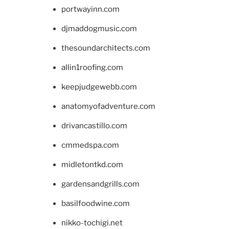
portwayinn.com
djmaddogmusic.com
thesoundarchitects.com
allin1roofing.com
keepjudgewebb.com
anatomyofadventure.com
drivancastillo.com
cmmedspa.com
midletontkd.com
gardensandgrills.com
basilfoodwine.com
nikko-tochigi.net