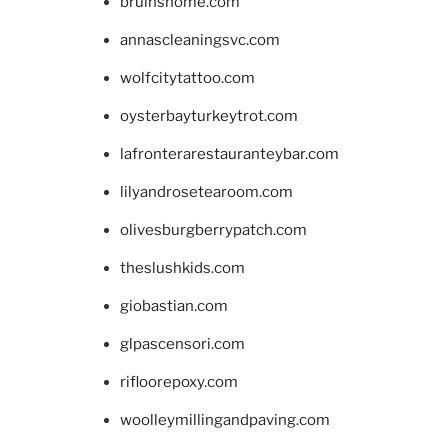
bruinshome.com
annascleaningsvc.com
wolfcitytattoo.com
oysterbayturkeytrot.com
lafronterarestauranteybar.com
lilyandrosetearoom.com
olivesburgberrypatch.com
theslushkids.com
giobastian.com
glpascensori.com
rifloorepoxy.com
woolleymillingandpaving.com