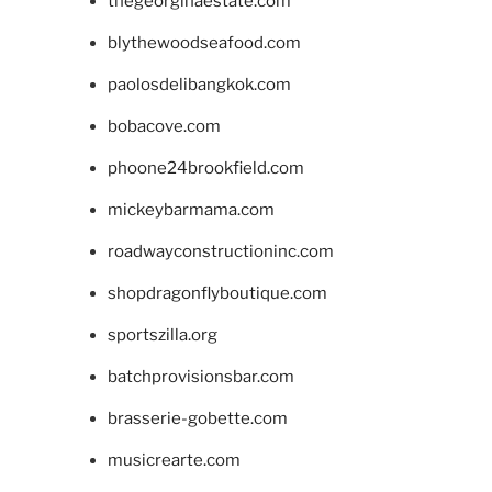
thegeorginaestate.com
blythewoodseafood.com
paolosdelibangkok.com
bobacove.com
phoone24brookfield.com
mickeybarmama.com
roadwayconstructioninc.com
shopdragonflyboutique.com
sportszilla.org
batchprovisionsbar.com
brasserie-gobette.com
musicrearte.com