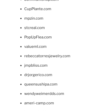
CupPlante.com
mpzin.com
stcreal.com
PopUpFlea.com
valueml.com
rebeccatorresjewelry.com
jmpbliss.com
drjorgerico.com
queensushipa.com
wendyweimerdds.com
ameri-camp.com