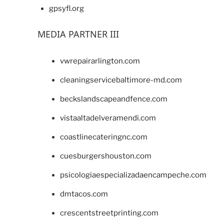
gpsyfl.org
MEDIA PARTNER III
vwrepairarlington.com
cleaningservicebaltimore-md.com
beckslandscapeandfence.com
vistaaltadelveramendi.com
coastlinecateringnc.com
cuesburgershouston.com
psicologiaespecializadaencampeche.com
dmtacos.com
crescentstreetprinting.com