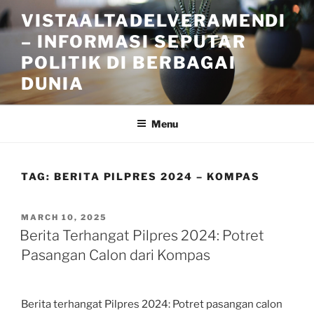
Skip
VISTAALTADELVERAMENDI
to
– INFORMASI SEPUTAR
content
POLITIK DI BERBAGAI
DUNIA
Menu
TAG:
BERITA PILPRES 2024 – KOMPAS
POSTED
MARCH 10, 2025
ON
Berita Terhangat Pilpres 2024: Potret
Pasangan Calon dari Kompas
Berita terhangat Pilpres 2024: Potret pasangan calon