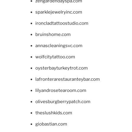
zengardendayspa.com
sparklejewelryinc.com
ironcladtattoostudio.com
bruinshome.com
annascleaningsvc.com
wolfcitytattoo.com
oysterbayturkeytrot.com
lafronterarestauranteybar.com
lilyandrosetearoom.com
olivesburgberrypatch.com
theslushkids.com
giobastian.com