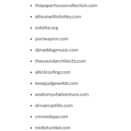
thepaperhousecollection.com
allisonwillisholley.com
solslite.org
portwayinn.com
djmaddogmusic.com
thesoundarchitects.com
allin1roofing.com
keepjudgewebb.com
anatomyofadventure.com
drivancastillo.com
cmmedspa.com
midletontkd.com