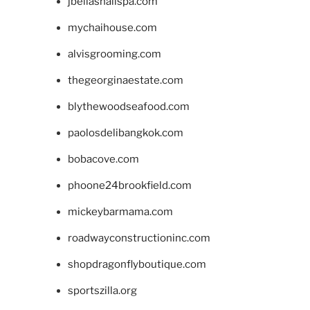
jbellasnailspa.com
mychaihouse.com
alvisgrooming.com
thegeorginaestate.com
blythewoodseafood.com
paolosdelibangkok.com
bobacove.com
phoone24brookfield.com
mickeybarmama.com
roadwayconstructioninc.com
shopdragonflyboutique.com
sportszilla.org