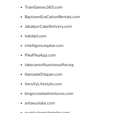
TrainGames365.com
BaytownEvaCationRentals.com
JabalpurCakeDelivery.com
halobjd.com
intelligenceqatar.com
PikaPikaApp.com
takecareofbusinessdfw.org
HamadaOfJapan.com
VersifyLifestyle.com
kingscreekadventures.com
antaeuslabs.com
purelycleanchemdry.com