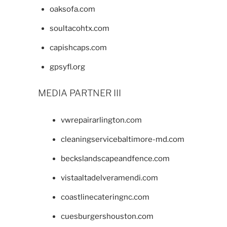
oaksofa.com
soultacohtx.com
capishcaps.com
gpsyfl.org
MEDIA PARTNER III
vwrepairarlington.com
cleaningservicebaltimore-md.com
beckslandscapeandfence.com
vistaaltadelveramendi.com
coastlinecateringnc.com
cuesburgershouston.com