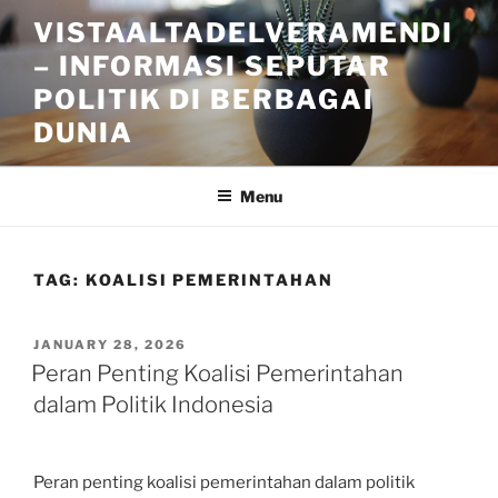
Skip
VISTAALTADELVERAMENDI
to
– INFORMASI SEPUTAR
content
POLITIK DI BERBAGAI
DUNIA
Menu
TAG:
KOALISI PEMERINTAHAN
POSTED
JANUARY 28, 2026
ON
Peran Penting Koalisi Pemerintahan
dalam Politik Indonesia
Peran penting koalisi pemerintahan dalam politik