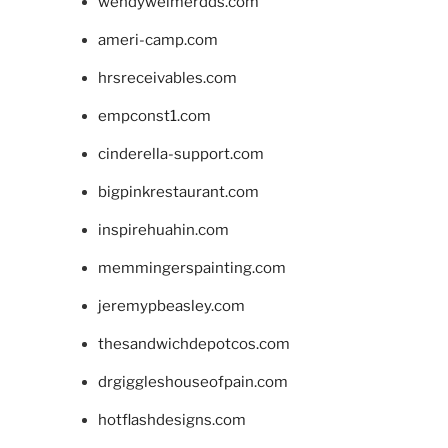
wendyweimerdds.com
ameri-camp.com
hrsreceivables.com
empconst1.com
cinderella-support.com
bigpinkrestaurant.com
inspirehuahin.com
memmingerspainting.com
jeremypbeasley.com
thesandwichdepotcos.com
drgiggleshouseofpain.com
hotflashdesigns.com