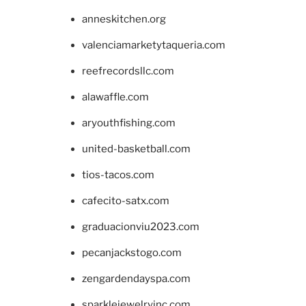
anneskitchen.org
valenciamarketytaqueria.com
reefrecordsllc.com
alawaffle.com
aryouthfishing.com
united-basketball.com
tios-tacos.com
cafecito-satx.com
graduacionviu2023.com
pecanjackstogo.com
zengardendayspa.com
sparklejewelryinc.com