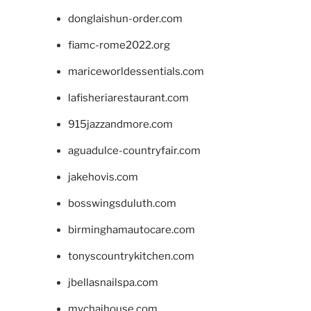
donglaishun-order.com
fiamc-rome2022.org
mariceworldessentials.com
lafisheriarestaurant.com
915jazzandmore.com
aguadulce-countryfair.com
jakehovis.com
bosswingsduluth.com
birminghamautocare.com
tonyscountrykitchen.com
jbellasnailspa.com
mychaihouse.com