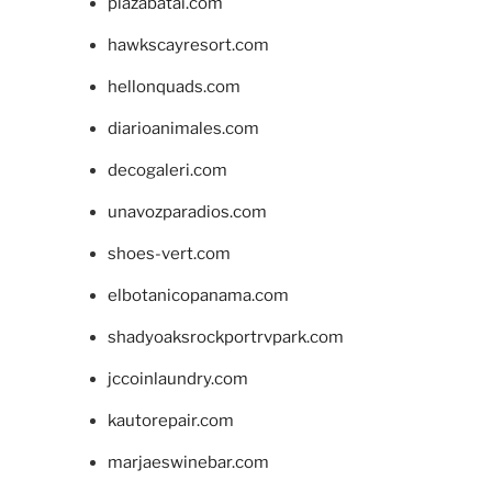
plazabatai.com
hawkscayresort.com
hellonquads.com
diarioanimales.com
decogaleri.com
unavozparadios.com
shoes-vert.com
elbotanicopanama.com
shadyoaksrockportrvpark.com
jccoinlaundry.com
kautorepair.com
marjaeswinebar.com