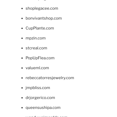
shoplegacee.com
bonvivantshop.com
CupPlante.com
mpzin.com
stcreal.com
PopUpFlea.com
valueml.com
rebeccatorresjewelry.com
jmpbliss.com
drjorgerico.com
queensushipa.com