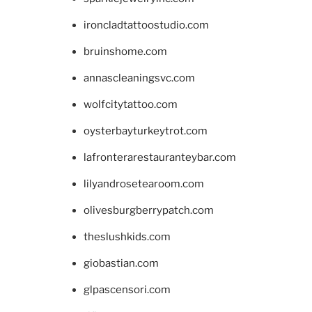
ironcladtattoostudio.com
bruinshome.com
annascleaningsvc.com
wolfcitytattoo.com
oysterbayturkeytrot.com
lafronterarestauranteybar.com
lilyandrosetearoom.com
olivesburgberrypatch.com
theslushkids.com
giobastian.com
glpascensori.com