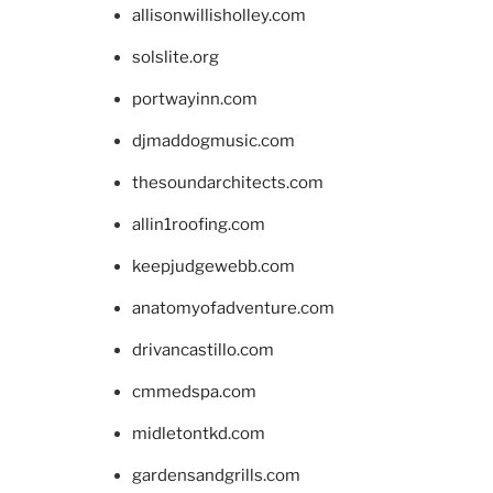
allisonwillisholley.com
solslite.org
portwayinn.com
djmaddogmusic.com
thesoundarchitects.com
allin1roofing.com
keepjudgewebb.com
anatomyofadventure.com
drivancastillo.com
cmmedspa.com
midletontkd.com
gardensandgrills.com