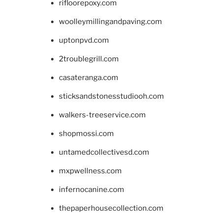
rifloorepoxy.com
woolleymillingandpaving.com
uptonpvd.com
2troublegrill.com
casateranga.com
sticksandstonesstudiooh.com
walkers-treeservice.com
shopmossi.com
untamedcollectivesd.com
mxpwellness.com
infernocanine.com
thepaperhousecollection.com