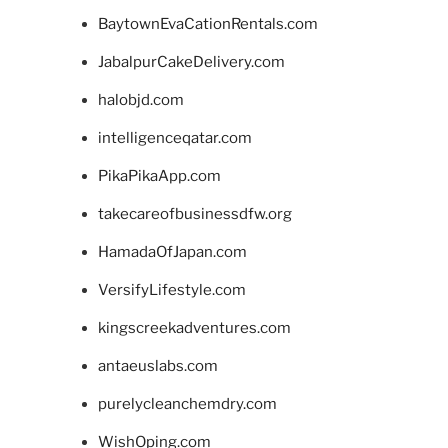
BaytownEvaCationRentals.com
JabalpurCakeDelivery.com
halobjd.com
intelligenceqatar.com
PikaPikaApp.com
takecareofbusinessdfw.org
HamadaOfJapan.com
VersifyLifestyle.com
kingscreekadventures.com
antaeuslabs.com
purelycleanchemdry.com
WishOping.com