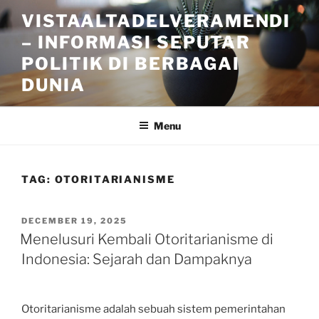
Skip
VISTAALTADELVERAMENDI
to
– INFORMASI SEPUTAR
content
POLITIK DI BERBAGAI
DUNIA
Menu
TAG:
OTORITARIANISME
POSTED
DECEMBER 19, 2025
ON
Menelusuri Kembali Otoritarianisme di
Indonesia: Sejarah dan Dampaknya
Otoritarianisme adalah sebuah sistem pemerintahan