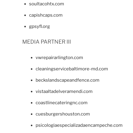
soultacohtx.com
capishcaps.com
gpsyfl.org
MEDIA PARTNER III
vwrepairarlington.com
cleaningservicebaltimore-md.com
beckslandscapeandfence.com
vistaaltadelveramendi.com
coastlinecateringnc.com
cuesburgershouston.com
psicologiaespecializadaencampeche.com