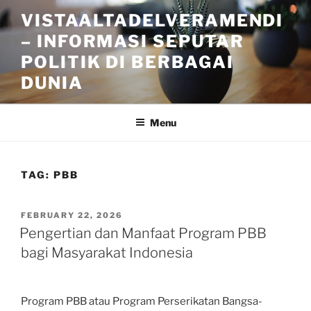
Skip
VISTAALTADELVERAMENDI
to
– INFORMASI SEPUTAR
content
POLITIK DI BERBAGAI
DUNIA
Menu
TAG:
PBB
POSTED
FEBRUARY 22, 2026
ON
Pengertian dan Manfaat Program PBB
bagi Masyarakat Indonesia
Program PBB atau Program Perserikatan Bangsa-