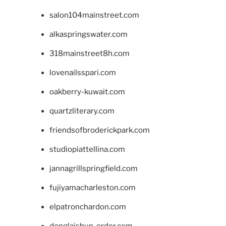
salon104mainstreet.com
alkaspringswater.com
318mainstreet8h.com
lovenailsspari.com
oakberry-kuwait.com
quartzliterary.com
friendsofbroderickpark.com
studiopiattellina.com
jannagrillspringfield.com
fujiyamacharleston.com
elpatronchardon.com
donglaishun-order.com