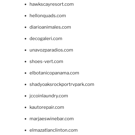
hawkscayresort.com
hellonquads.com
diarioanimales.com
decogaleri.com
unavozparadios.com
shoes-vert.com
elbotanicopanama.com
shadyoaksrockportrvpark.com
jccoinlaundry.com
kautorepair.com
marjaeswinebar.com
elmazatlanclinton.com