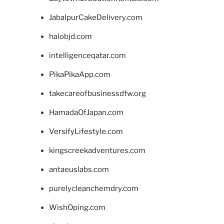
JabalpurCakeDelivery.com
halobjd.com
intelligenceqatar.com
PikaPikaApp.com
takecareofbusinessdfw.org
HamadaOfJapan.com
VersifyLifestyle.com
kingscreekadventures.com
antaeuslabs.com
purelycleanchemdry.com
WishOping.com