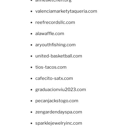
anneskitchen.org
valenciamarketytaqueria.com
reefrecordsllc.com
alawaffle.com
aryouthfishing.com
united-basketball.com
tios-tacos.com
cafecito-satx.com
graduacionviu2023.com
pecanjackstogo.com
zengardendayspa.com
sparklejewelryinc.com