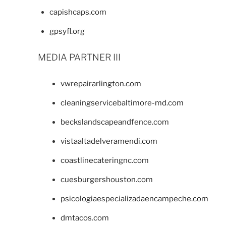
capishcaps.com
gpsyfl.org
MEDIA PARTNER III
vwrepairarlington.com
cleaningservicebaltimore-md.com
beckslandscapeandfence.com
vistaaltadelveramendi.com
coastlinecateringnc.com
cuesburgershouston.com
psicologiaespecializadaencampeche.com
dmtacos.com