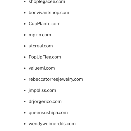
shoplegacee.com
bonvivantshop.com
CupPlante.com
mpzin.com
stcreal.com
PopUpFlea.com
valueml.com
rebeccatorresjewelry.com
jmpbliss.com
drjorgerico.com
queensushipa.com
wendyweimerdds.com