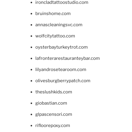
ironcladtattoostudio.com
bruinshome.com
annascleaningsvc.com
wolfcitytattoo.com
oysterbayturkeytrot.com
lafronterarestauranteybar.com
lilyandrosetearoom.com
olivesburgberrypatch.com
theslushkids.com
giobastian.com
glpascensori.com
rifloorepoxy.com