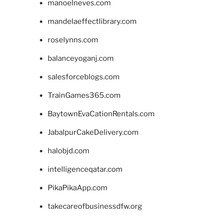
manoelneves.com
mandelaeffectlibrary.com
roselynns.com
balanceyoganj.com
salesforceblogs.com
TrainGames365.com
BaytownEvaCationRentals.com
JabalpurCakeDelivery.com
halobjd.com
intelligenceqatar.com
PikaPikaApp.com
takecareofbusinessdfw.org