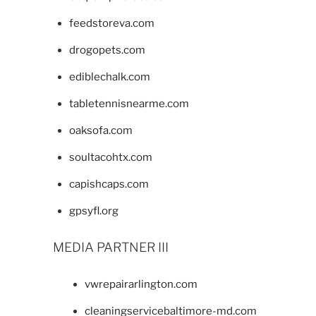
feedstoreva.com
drogopets.com
ediblechalk.com
tabletennisnearme.com
oaksofa.com
soultacohtx.com
capishcaps.com
gpsyfl.org
MEDIA PARTNER III
vwrepairarlington.com
cleaningservicebaltimore-md.com