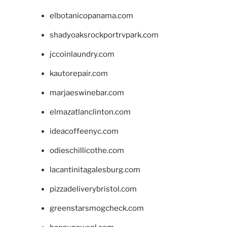
elbotanicopanama.com
shadyoaksrockportrvpark.com
jccoinlaundry.com
kautorepair.com
marjaeswinebar.com
elmazatlanclinton.com
ideacoffeenyc.com
odieschillicothe.com
lacantinitagalesburg.com
pizzadeliverybristol.com
greenstarsmogcheck.com