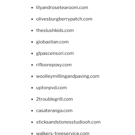
lilyandrosetearoom.com
olivesburgberrypatch.com
theslushkids.com
giobastian.com
glpascensori.com
rifloorepoxy.com
woolleymillingandpaving.com
uptonpvd.com
2troublegrill.com
casateranga.com
sticksandstonesstudiooh.com
walkers-treeservice.com