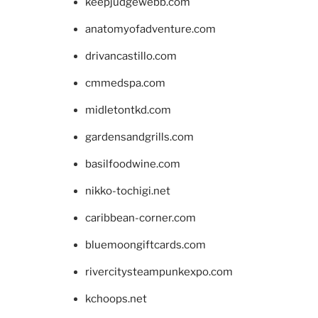
keepjudgewebb.com
anatomyofadventure.com
drivancastillo.com
cmmedspa.com
midletontkd.com
gardensandgrills.com
basilfoodwine.com
nikko-tochigi.net
caribbean-corner.com
bluemoongiftcards.com
rivercitysteampunkexpo.com
kchoops.net