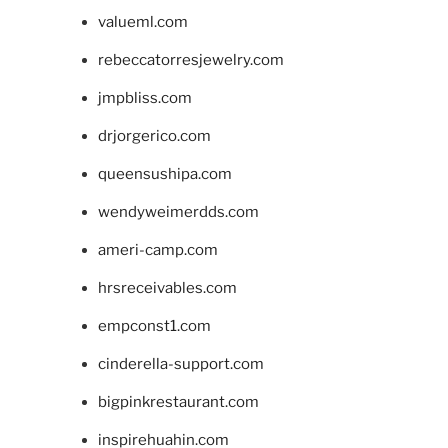
valueml.com
rebeccatorresjewelry.com
jmpbliss.com
drjorgerico.com
queensushipa.com
wendyweimerdds.com
ameri-camp.com
hrsreceivables.com
empconst1.com
cinderella-support.com
bigpinkrestaurant.com
inspirehuahin.com