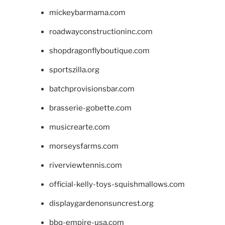
mickeybarmama.com
roadwayconstructioninc.com
shopdragonflyboutique.com
sportszilla.org
batchprovisionsbar.com
brasserie-gobette.com
musicrearte.com
morseysfarms.com
riverviewtennis.com
official-kelly-toys-squishmallows.com
displaygardenonsuncrest.org
bbq-empire-usa.com