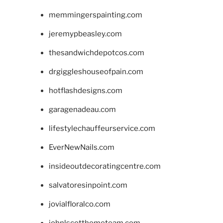
memmingerspainting.com
jeremypbeasley.com
thesandwichdepotcos.com
drgiggleshouseofpain.com
hotflashdesigns.com
garagenadeau.com
lifestylechauffeurservice.com
EverNewNails.com
insideoutdecoratingcentre.com
salvatoresinpoint.com
jovialfloralco.com
johnlscotthometeam.com