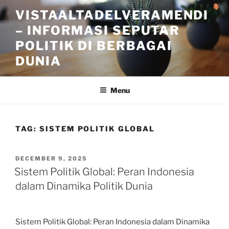
Skip
VISTAALTADELVERAMENDI
to
– INFORMASI SEPUTAR
content
POLITIK DI BERBAGAI
DUNIA
Menu
TAG:
SISTEM POLITIK GLOBAL
POSTED
DECEMBER 9, 2025
ON
Sistem Politik Global: Peran Indonesia
dalam Dinamika Politik Dunia
Sistem Politik Global: Peran Indonesia dalam Dinamika