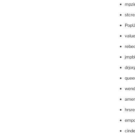
mpzi
stcr
PopU
valu
rebe
jmpb
drjor
quee
wend
amer
hrsr
empc
cinde