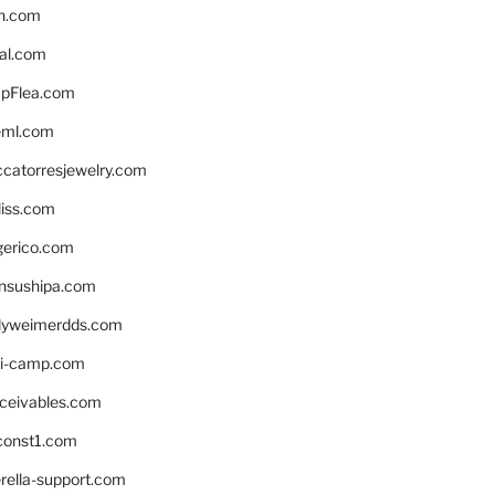
n.com
eal.com
pFlea.com
eml.com
ccatorresjewelry.com
liss.com
gerico.com
nsushipa.com
yweimerdds.com
i-camp.com
eceivables.com
onst1.com
rella-support.com