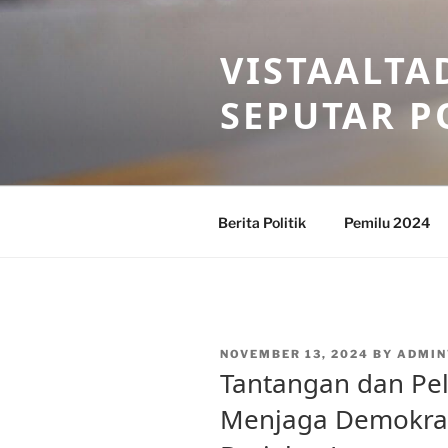
Skip
to
VISTAALTA
content
SEPUTAR P
Berita Politik
Pemilu 2024
POSTED
NOVEMBER 13, 2024
BY
ADMIN
ON
Tantangan dan Pe
Menjaga Demokras