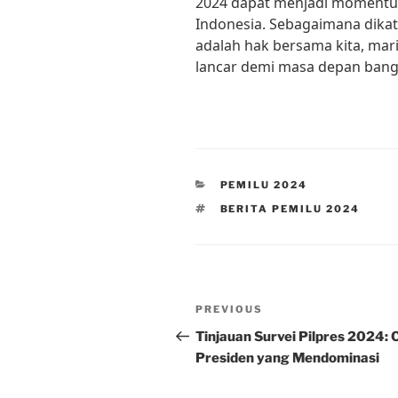
2024 dapat menjadi moment
Indonesia. Sebagaimana dikat
adalah hak bersama kita, mari
lancar demi masa depan bangs
CATEGORIES
PEMILU 2024
TAGS
BERITA PEMILU 2024
Post
Previous
PREVIOUS
navigation
Post
Tinjauan Survei Pilpres 2024: 
Presiden yang Mendominasi