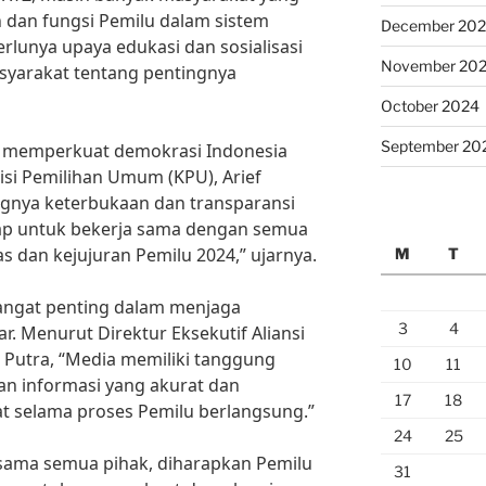
dan fungsi Pemilu dalam sistem
December 20
erlunya upaya edukasi dan sosialisasi
November 20
asyarakat tentang pentingnya
October 2024
September 20
k memperkuat demokrasi Indonesia
isi Pemilihan Umum (KPU), Arief
gnya keterbukaan dan transparansi
iap untuk bekerja sama dengan semua
s dan kejujuran Pemilu 2024,” ujarnya.
M
T
 sangat penting dalam menjaga
3
4
r. Menurut Direktur Eksekutif Aliansi
di Putra, “Media memiliki tanggung
10
11
n informasi yang akurat dan
17
18
 selama proses Pemilu berlangsung.”
24
25
sama semua pihak, diharapkan Pemilu
31