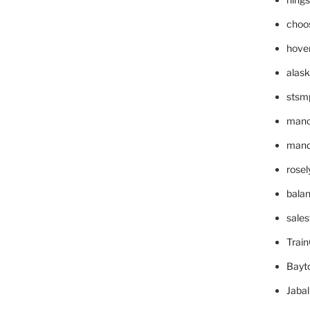
choo
hove
alask
stsm
mano
mande
rose
bala
sale
Trai
Bayt
Jaba