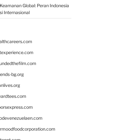
Keamanan Global: Peran Indonesia
i Internasional
althcareers.com
ntexperience.com
undedthefilm.com
iends-bg.org
nlives.org
ardtees.com
loorsexpress.com
odevenezuelaen.com
ermoodfoodcorporation.com
stonnt.com