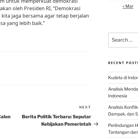
um untuk memperkuat demokrasi
« Mar
akan oleh Presiden RI, “Demokrasi
 kita jaga bersama agar tetap berjalan
a yang lebih baik.”
Search
for:
RECENT POST
Kudeta di Indo
Analisis Menda
Indonesia
Analisis Konflik
NEXT
Next
Dampak, dan S
Post
Calon
Berita Politik Terbaru: Seputar
Kebijakan Pemerintah
Perlindungan H
Tantangan dan