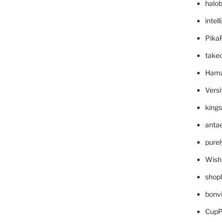
halo
intel
Pika
take
Hama
Versi
king
anta
pure
Wish
shop
bonv
CupP