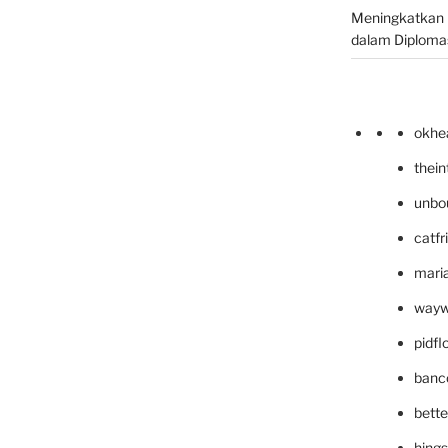
Meningkatkan 
dalam Diplomas
okhe
thei
unbo
catfr
maria
wayw
pidf
banc
bett
hing