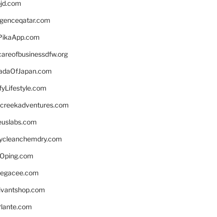
bjd.com
ligenceqatar.com
PikaApp.com
careofbusinessdfw.org
daOfJapan.com
fyLifestyle.com
screekadventures.com
euslabs.com
lycleanchemdry.com
Oping.com
legacee.com
ivantshop.com
lante.com