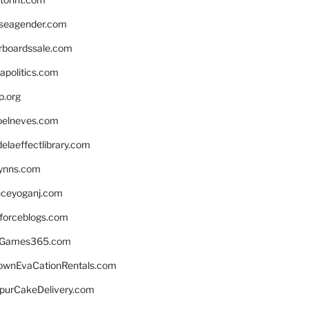
seagender.com
rboardssale.com
apolitics.com
p.org
elneves.com
laeffectlibrary.com
lynns.com
nceyoganj.com
sforceblogs.com
nGames365.com
ownEvaCationRentals.com
lpurCakeDelivery.com