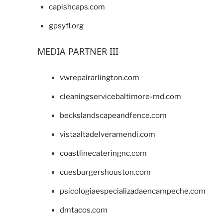
capishcaps.com
gpsyfl.org
MEDIA PARTNER III
vwrepairarlington.com
cleaningservicebaltimore-md.com
beckslandscapeandfence.com
vistaaltadelveramendi.com
coastlinecateringnc.com
cuesburgershouston.com
psicologiaespecializadaencampeche.com
dmtacos.com