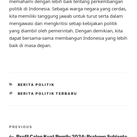
memahami dengan lebih baik tentang perkembangan
politik di Indonesia. Sebagai warga negara yang cerdas,
kita memiliki tanggung jawab untuk turut serta dalam
mengawasi dan mengkritisi setiap kebijakan politik
yang diambil oleh pemerintah. Dengan demikian, kita
dapat bersama-sama membangun Indonesia yang lebih
baik di masa depan.
CATEGORIES
BERITA POLITIK
TAGS
BERITA POLITIK TERBARU
Post
Previous
PREVIOUS
navigation
Post
Profil Calon Kuat Pemilu 2024: Prabowo Subianto