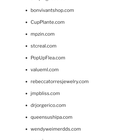
bonvivantshop.com
CupPlante.com
mpzin.com
stcreal.com
PopUpFlea.com
valueml.com
rebeccatorresjewelry.com
jmpbliss.com
drjorgerico.com
queensushipa.com
wendyweimerdds.com