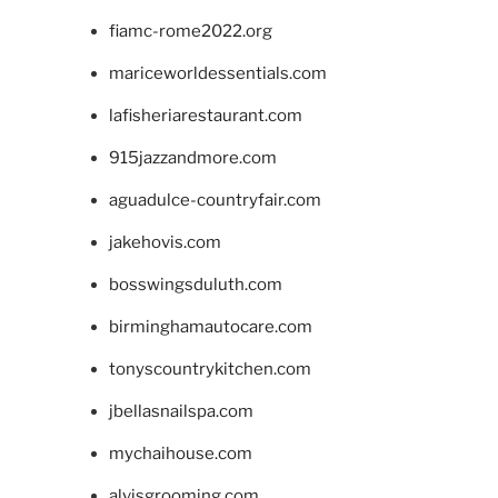
fiamc-rome2022.org
mariceworldessentials.com
lafisheriarestaurant.com
915jazzandmore.com
aguadulce-countryfair.com
jakehovis.com
bosswingsduluth.com
birminghamautocare.com
tonyscountrykitchen.com
jbellasnailspa.com
mychaihouse.com
alvisgrooming.com