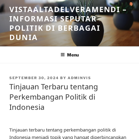
Skip
VISTAALTADELVERAMENDI –
to
INFORMASI SEPUTAR
content
POLITIK DI BERBAGAI
DUNIA
Menu
POSTED
SEPTEMBER 30, 2024
BY
ADMINVIS
ON
Tinjauan Terbaru tentang
Perkembangan Politik di
Indonesia
Tinjauan terbaru tentang perkembangan politik di
Indonesia menjadi topik yang hangat diperbincangkan