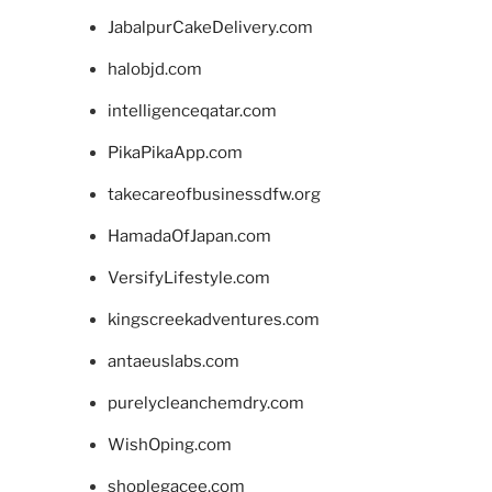
JabalpurCakeDelivery.com
halobjd.com
intelligenceqatar.com
PikaPikaApp.com
takecareofbusinessdfw.org
HamadaOfJapan.com
VersifyLifestyle.com
kingscreekadventures.com
antaeuslabs.com
purelycleanchemdry.com
WishOping.com
shoplegacee.com