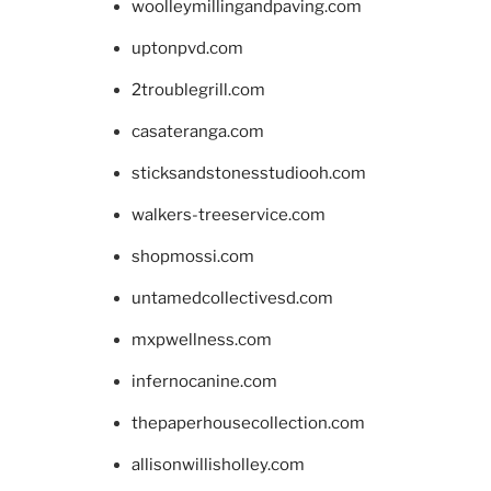
woolleymillingandpaving.com
uptonpvd.com
2troublegrill.com
casateranga.com
sticksandstonesstudiooh.com
walkers-treeservice.com
shopmossi.com
untamedcollectivesd.com
mxpwellness.com
infernocanine.com
thepaperhousecollection.com
allisonwillisholley.com