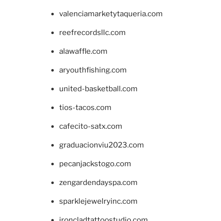
valenciamarketytaqueria.com
reefrecordsllc.com
alawaffle.com
aryouthfishing.com
united-basketball.com
tios-tacos.com
cafecito-satx.com
graduacionviu2023.com
pecanjackstogo.com
zengardendayspa.com
sparklejewelryinc.com
ironcladtattoostudio.com