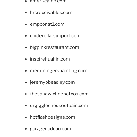
ameri-camp.com
hrsreceivables.com
empconst1.com
cinderella-support.com
bigpinkrestaurant.com
inspirehuahin.com
memmingerspainting.com
jeremypbeasley.com
thesandwichdepotcos.com
drgiggleshouseofpain.com
hotflashdesigns.com
garagenadeau.com