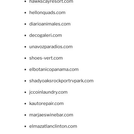
hawkscayresort.com
hellonquads.com
diarioanimales.com
decogaleri.com
unavozparadios.com
shoes-vert.com
elbotanicopanama.com
shadyoaksrockportrvpark.com
jccoinlaundry.com
kautorepair.com
marjaeswinebar.com
elmazatlanclinton.com