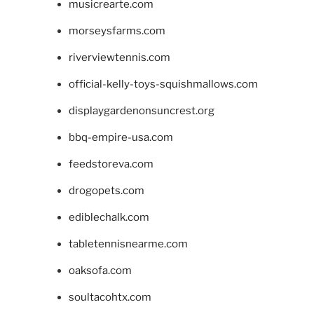
musicrearte.com
morseysfarms.com
riverviewtennis.com
official-kelly-toys-squishmallows.com
displaygardenonsuncrest.org
bbq-empire-usa.com
feedstoreva.com
drogopets.com
ediblechalk.com
tabletennisnearme.com
oaksofa.com
soultacohtx.com