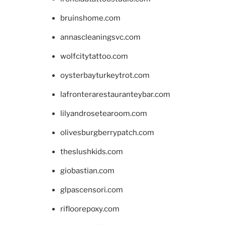
bruinshome.com
annascleaningsvc.com
wolfcitytattoo.com
oysterbayturkeytrot.com
lafronterarestauranteybar.com
lilyandrosetearoom.com
olivesburgberrypatch.com
theslushkids.com
giobastian.com
glpascensori.com
rifloorepoxy.com