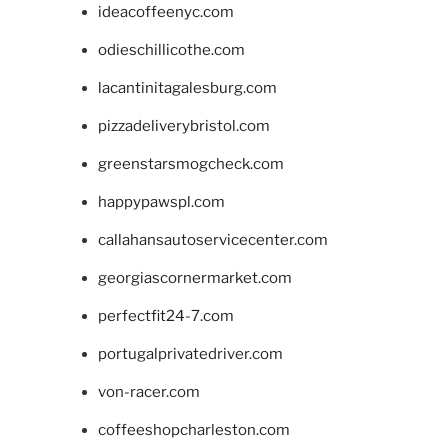
ideacoffeenyc.com
odieschillicothe.com
lacantinitagalesburg.com
pizzadeliverybristol.com
greenstarsmogcheck.com
happypawspl.com
callahansautoservicecenter.com
georgiascornermarket.com
perfectfit24-7.com
portugalprivatedriver.com
von-racer.com
coffeeshopcharleston.com