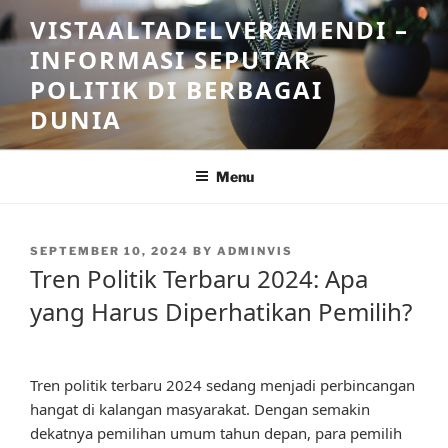
Skip
VISTAALTADELVERAMENDI –
to
INFORMASI SEPUTAR
content
POLITIK DI BERBAGAI
DUNIA
Menu
POSTED
SEPTEMBER 10, 2024
BY
ADMINVIS
ON
Tren Politik Terbaru 2024: Apa
yang Harus Diperhatikan Pemilih?
Tren politik terbaru 2024 sedang menjadi perbincangan
hangat di kalangan masyarakat. Dengan semakin
dekatnya pemilihan umum tahun depan, para pemilih