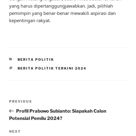
yang harus dipertanggungjawabkan. Jadi, pilihlah
pemimpin yang benar-benar mewakili aspirasi dan
kepentingan rakyat.
CATEGORIES
BERITA POLITIK
TAGS
BERITA POLITIK TERKINI 2024
Post
Previous
PREVIOUS
navigation
Post
Profil Prabowo Subianto: Siapakah Calon
Potensial Pemilu 2024?
Next
NEXT