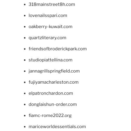
318mainstreet8h.com
lovenailsspari.com
oakberry-kuwait.com
quartzliterary.com
friendsofbroderickpark.com
studiopiattellina.com
jannagrillspringfield.com
fujiyamacharleston.com
elpatronchardon.com
donglaishun-order.com
fiamc-rome2022.org
mariceworldessentials.com