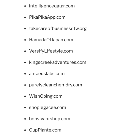
intelligenceqatar.com
PikaPikaApp.com
takecareofbusinessdfw.org
HamadaOfJapan.com
VersifyLifestyle.com
kingscreekadventures.com
antaeuslabs.com
purelycleanchemdry.com
WishOping.com
shoplegacee.com
bonvivantshop.com
CupPlante.com