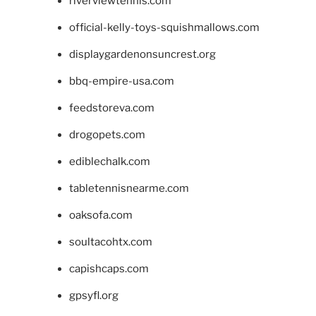
riverviewtennis.com
official-kelly-toys-squishmallows.com
displaygardenonsuncrest.org
bbq-empire-usa.com
feedstoreva.com
drogopets.com
ediblechalk.com
tabletennisnearme.com
oaksofa.com
soultacohtx.com
capishcaps.com
gpsyfl.org