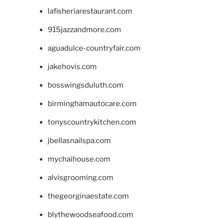
lafisheriarestaurant.com
915jazzandmore.com
aguadulce-countryfair.com
jakehovis.com
bosswingsduluth.com
birminghamautocare.com
tonyscountrykitchen.com
jbellasnailspa.com
mychaihouse.com
alvisgrooming.com
thegeorginaestate.com
blythewoodseafood.com