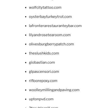
wolfcitytattoo.com
oysterbayturkeytrot.com
lafronterarestauranteybar.com
lilyandrosetearoom.com
olivesburgberrypatch.com
theslushkids.com
giobastian.com
glpascensori.com
rifloorepoxy.com
woolleymillingandpaving.com
uptonpvd.com