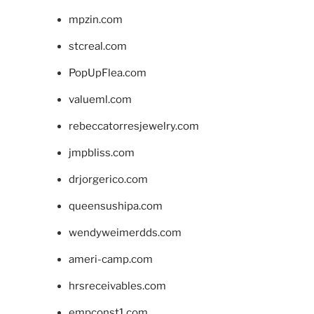
mpzin.com
stcreal.com
PopUpFlea.com
valueml.com
rebeccatorresjewelry.com
jmpbliss.com
drjorgerico.com
queensushipa.com
wendyweimerdds.com
ameri-camp.com
hrsreceivables.com
empconst1.com