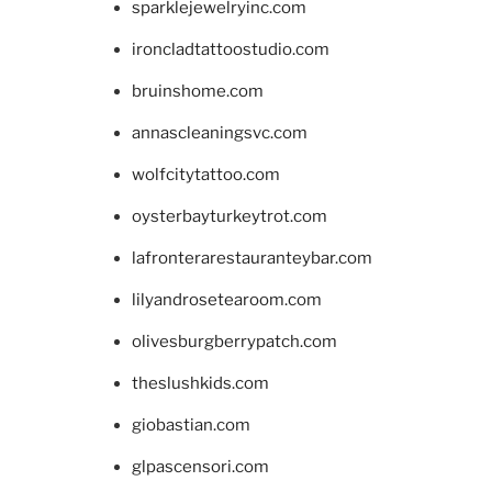
sparklejewelryinc.com
ironcladtattoostudio.com
bruinshome.com
annascleaningsvc.com
wolfcitytattoo.com
oysterbayturkeytrot.com
lafronterarestauranteybar.com
lilyandrosetearoom.com
olivesburgberrypatch.com
theslushkids.com
giobastian.com
glpascensori.com