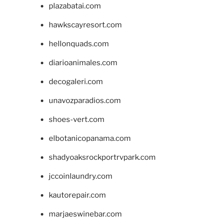
plazabatai.com
hawkscayresort.com
hellonquads.com
diarioanimales.com
decogaleri.com
unavozparadios.com
shoes-vert.com
elbotanicopanama.com
shadyoaksrockportrvpark.com
jccoinlaundry.com
kautorepair.com
marjaeswinebar.com