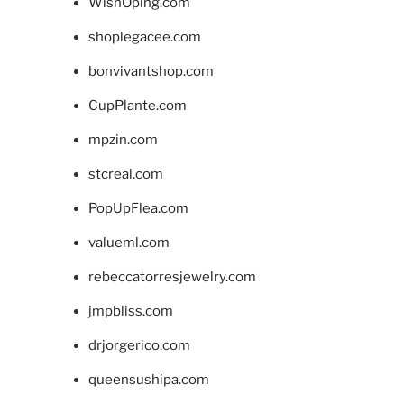
WishOping.com
shoplegacee.com
bonvivantshop.com
CupPlante.com
mpzin.com
stcreal.com
PopUpFlea.com
valueml.com
rebeccatorresjewelry.com
jmpbliss.com
drjorgerico.com
queensushipa.com