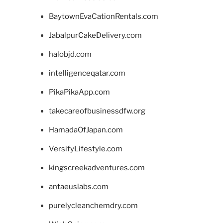
BaytownEvaCationRentals.com
JabalpurCakeDelivery.com
halobjd.com
intelligenceqatar.com
PikaPikaApp.com
takecareofbusinessdfw.org
HamadaOfJapan.com
VersifyLifestyle.com
kingscreekadventures.com
antaeuslabs.com
purelycleanchemdry.com