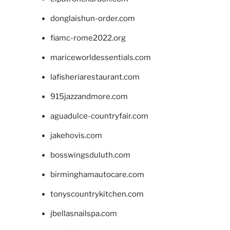
donglaishun-order.com
fiamc-rome2022.org
mariceworldessentials.com
lafisheriarestaurant.com
915jazzandmore.com
aguadulce-countryfair.com
jakehovis.com
bosswingsduluth.com
birminghamautocare.com
tonyscountrykitchen.com
jbellasnailspa.com