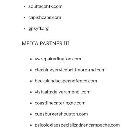
soultacohtx.com
capishcaps.com
gpsyfl.org
MEDIA PARTNER III
vwrepairarlington.com
cleaningservicebaltimore-md.com
beckslandscapeandfence.com
vistaaltadelveramendi.com
coastlinecateringnc.com
cuesburgershouston.com
psicologiaespecializadaencampeche.com