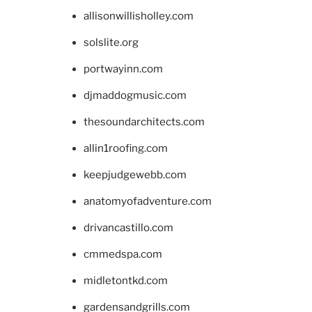
allisonwillisholley.com
solslite.org
portwayinn.com
djmaddogmusic.com
thesoundarchitects.com
allin1roofing.com
keepjudgewebb.com
anatomyofadventure.com
drivancastillo.com
cmmedspa.com
midletontkd.com
gardensandgrills.com