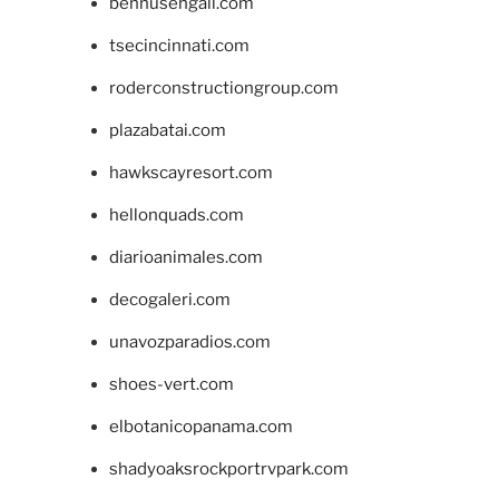
bennusehgall.com
tsecincinnati.com
roderconstructiongroup.com
plazabatai.com
hawkscayresort.com
hellonquads.com
diarioanimales.com
decogaleri.com
unavozparadios.com
shoes-vert.com
elbotanicopanama.com
shadyoaksrockportrvpark.com