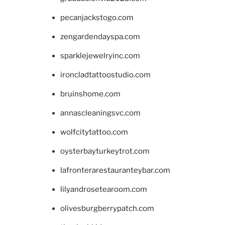
pecanjackstogo.com
zengardendayspa.com
sparklejewelryinc.com
ironcladtattoostudio.com
bruinshome.com
annascleaningsvc.com
wolfcitytattoo.com
oysterbayturkeytrot.com
lafronterarestauranteybar.com
lilyandrosetearoom.com
olivesburgberrypatch.com