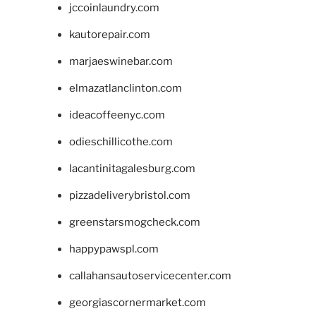
jccoinlaundry.com
kautorepair.com
marjaeswinebar.com
elmazatlanclinton.com
ideacoffeenyc.com
odieschillicothe.com
lacantinitagalesburg.com
pizzadeliverybristol.com
greenstarsmogcheck.com
happypawspl.com
callahansautoservicecenter.com
georgiascornermarket.com