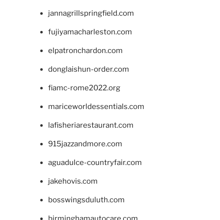
jannagrillspringfield.com
fujiyamacharleston.com
elpatronchardon.com
donglaishun-order.com
fiamc-rome2022.org
mariceworldessentials.com
lafisheriarestaurant.com
915jazzandmore.com
aguadulce-countryfair.com
jakehovis.com
bosswingsduluth.com
birminghamautocare.com