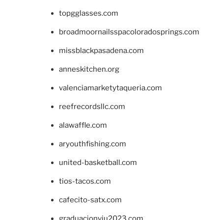
topgglasses.com
broadmoornailsspacoloradosprings.com
missblackpasadena.com
anneskitchen.org
valenciamarketytaqueria.com
reefrecordsllc.com
alawaffle.com
aryouthfishing.com
united-basketball.com
tios-tacos.com
cafecito-satx.com
graduacionviu2023.com