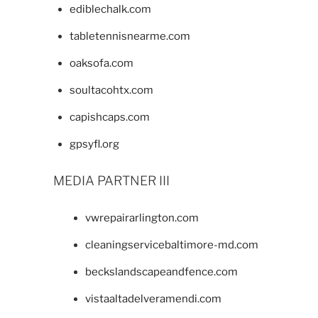
ediblechalk.com
tabletennisnearme.com
oaksofa.com
soultacohtx.com
capishcaps.com
gpsyfl.org
MEDIA PARTNER III
vwrepairarlington.com
cleaningservicebaltimore-md.com
beckslandscapeandfence.com
vistaaltadelveramendi.com