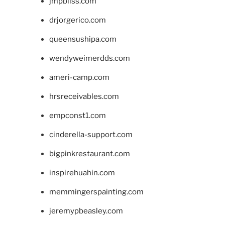
jmpbliss.com
drjorgerico.com
queensushipa.com
wendyweimerdds.com
ameri-camp.com
hrsreceivables.com
empconst1.com
cinderella-support.com
bigpinkrestaurant.com
inspirehuahin.com
memmingerspainting.com
jeremypbeasley.com