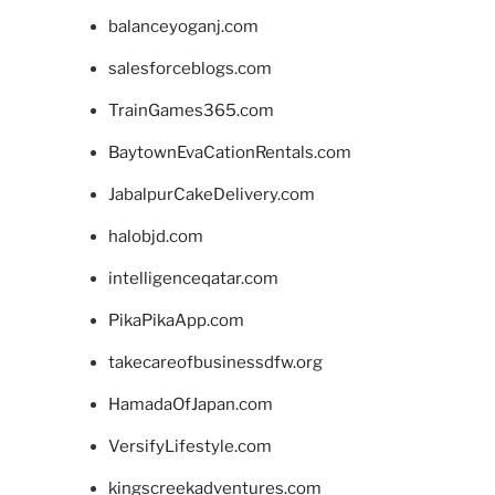
balanceyoganj.com
salesforceblogs.com
TrainGames365.com
BaytownEvaCationRentals.com
JabalpurCakeDelivery.com
halobjd.com
intelligenceqatar.com
PikaPikaApp.com
takecareofbusinessdfw.org
HamadaOfJapan.com
VersifyLifestyle.com
kingscreekadventures.com