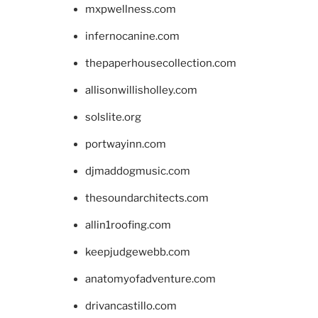
mxpwellness.com
infernocanine.com
thepaperhousecollection.com
allisonwillisholley.com
solslite.org
portwayinn.com
djmaddogmusic.com
thesoundarchitects.com
allin1roofing.com
keepjudgewebb.com
anatomyofadventure.com
drivancastillo.com