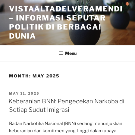
Skip
VISTAALTADELVERAMENDI
to
– INFORMASI SEPUTAR
content
POLITIK DI BERBAGAI
DUNIA
Menu
MONTH:
MAY 2025
POSTED
MAY 31, 2025
ON
Keberanian BNN: Pengecekan Narkoba di
Setiap Sudut Imigrasi
Badan Narkotika Nasional (BNN) sedang menunjukkan
keberanian dan komitmen yang tinggi dalam upaya