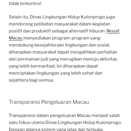
tidak terkontrol.
Selain itu, Dinas Lingkungan Hidup Kulonprogo juga
mendorong pelibatan masyarakat dalam kegiatan
positif dan produktif sebagai alternatif hiburan.
Result
Macau
menyediakan program-program yang
mendukung kesejahteraan lingkungan dan sosial,
diharapkan masyarakat dapat mengalihkan perhatian
dari permainan judi yang merugikan menuju aktivitas
yang lebih bermanfaat. Ini diharapkan dapat
menciptakan lingkungan yang lebih sehat dan
sejahtera bagi semua.
Transparansi Pengeluaran Macau
Transparansi dalam pengeluaran Macau menjadi salah
satu fokus utama Dinas Lingkungan Hidup Kulonprogo.
Dengan adanya sistem yang jelas dan terbuka,