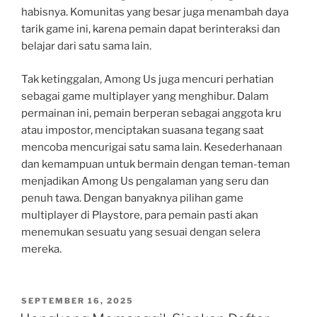
habisnya. Komunitas yang besar juga menambah daya
tarik game ini, karena pemain dapat berinteraksi dan
belajar dari satu sama lain.
Tak ketinggalan, Among Us juga mencuri perhatian
sebagai game multiplayer yang menghibur. Dalam
permainan ini, pemain berperan sebagai anggota kru
atau impostor, menciptakan suasana tegang saat
mencoba mencurigai satu sama lain. Kesederhanaan
dan kemampuan untuk bermain dengan teman-teman
menjadikan Among Us pengalaman yang seru dan
penuh tawa. Dengan banyaknya pilihan game
multiplayer di Playstore, para pemain pasti akan
menemukan sesuatu yang sesuai dengan selera
mereka.
POSTED
SEPTEMBER 16, 2025
ON