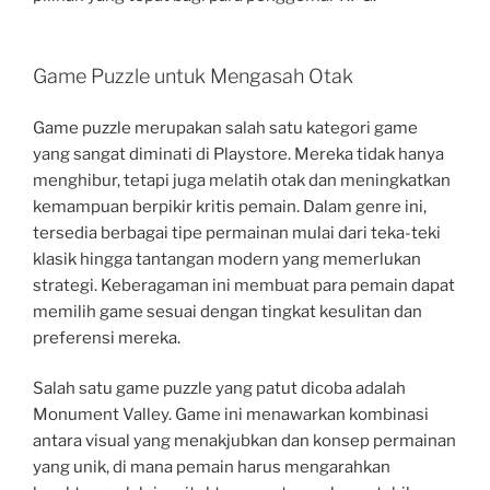
Game Puzzle untuk Mengasah Otak
Game puzzle merupakan salah satu kategori game
yang sangat diminati di Playstore. Mereka tidak hanya
menghibur, tetapi juga melatih otak dan meningkatkan
kemampuan berpikir kritis pemain. Dalam genre ini,
tersedia berbagai tipe permainan mulai dari teka-teki
klasik hingga tantangan modern yang memerlukan
strategi. Keberagaman ini membuat para pemain dapat
memilih game sesuai dengan tingkat kesulitan dan
preferensi mereka.
Salah satu game puzzle yang patut dicoba adalah
Monument Valley. Game ini menawarkan kombinasi
antara visual yang menakjubkan dan konsep permainan
yang unik, di mana pemain harus mengarahkan