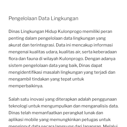
Pengelolaan Data Lingkungan
Dinas Lingkungan Hidup Kulonprogo memiliki peran
penting dalam pengelolaan data lingkungan yang
akurat dan terintegrasi. Data ini mencakup informasi
mengenai kualitas udara, kualitas air, serta keberadaan
flora dan fauna di wilayah Kulonprogo. Dengan adanya
sistem pengelolaan data yang baik, Dinas dapat
mengidentifikasi masalah lingkungan yang terjadi dan
mengambil tindakan yang tepat untuk
memperbaikinya.
Salah satu inovasi yang diterapkan adalah penggunaan
teknologi untuk mengumpulkan dan menganalisis data.
Dinas telah memanfaatkan perangkat lunak dan
aplikasi mobile yang memungkinkan petugas untuk
menginput data secara langsung dari lapangan. Melalui