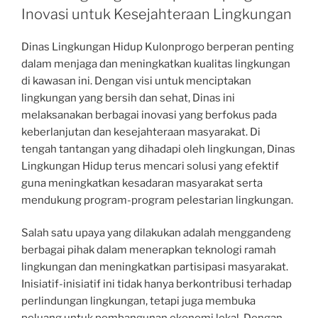
Inovasi untuk Kesejahteraan Lingkungan
Dinas Lingkungan Hidup Kulonprogo berperan penting
dalam menjaga dan meningkatkan kualitas lingkungan
di kawasan ini. Dengan visi untuk menciptakan
lingkungan yang bersih dan sehat, Dinas ini
melaksanakan berbagai inovasi yang berfokus pada
keberlanjutan dan kesejahteraan masyarakat. Di
tengah tantangan yang dihadapi oleh lingkungan, Dinas
Lingkungan Hidup terus mencari solusi yang efektif
guna meningkatkan kesadaran masyarakat serta
mendukung program-program pelestarian lingkungan.
Salah satu upaya yang dilakukan adalah menggandeng
berbagai pihak dalam menerapkan teknologi ramah
lingkungan dan meningkatkan partisipasi masyarakat.
Inisiatif-inisiatif ini tidak hanya berkontribusi terhadap
perlindungan lingkungan, tetapi juga membuka