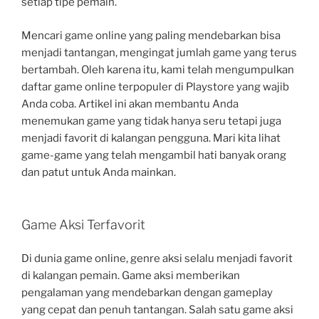
setiap tipe pemain.
Mencari game online yang paling mendebarkan bisa
menjadi tantangan, mengingat jumlah game yang terus
bertambah. Oleh karena itu, kami telah mengumpulkan
daftar game online terpopuler di Playstore yang wajib
Anda coba. Artikel ini akan membantu Anda
menemukan game yang tidak hanya seru tetapi juga
menjadi favorit di kalangan pengguna. Mari kita lihat
game-game yang telah mengambil hati banyak orang
dan patut untuk Anda mainkan.
Game Aksi Terfavorit
Di dunia game online, genre aksi selalu menjadi favorit
di kalangan pemain. Game aksi memberikan
pengalaman yang mendebarkan dengan gameplay
yang cepat dan penuh tantangan. Salah satu game aksi