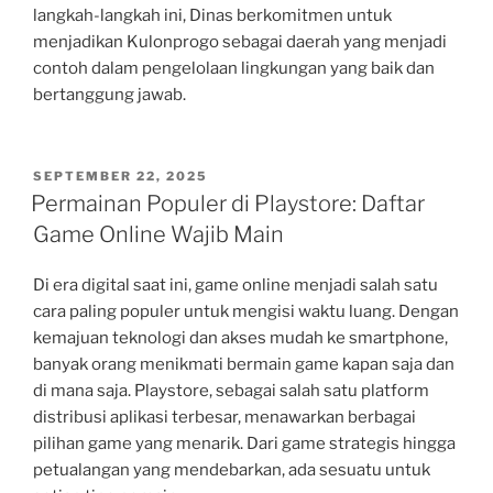
langkah-langkah ini, Dinas berkomitmen untuk
menjadikan Kulonprogo sebagai daerah yang menjadi
contoh dalam pengelolaan lingkungan yang baik dan
bertanggung jawab.
POSTED
SEPTEMBER 22, 2025
ON
Permainan Populer di Playstore: Daftar
Game Online Wajib Main
Di era digital saat ini, game online menjadi salah satu
cara paling populer untuk mengisi waktu luang. Dengan
kemajuan teknologi dan akses mudah ke smartphone,
banyak orang menikmati bermain game kapan saja dan
di mana saja. Playstore, sebagai salah satu platform
distribusi aplikasi terbesar, menawarkan berbagai
pilihan game yang menarik. Dari game strategis hingga
petualangan yang mendebarkan, ada sesuatu untuk