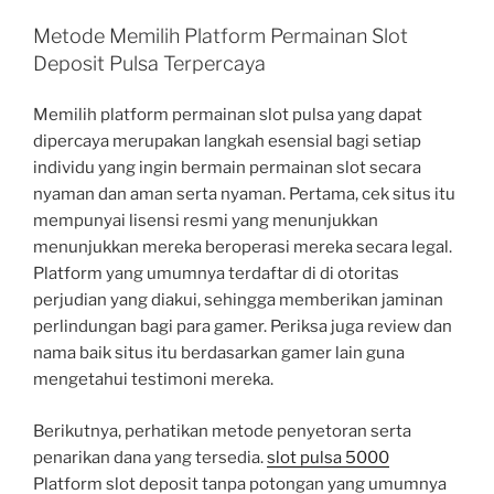
Metode Memilih Platform Permainan Slot
Deposit Pulsa Terpercaya
Memilih platform permainan slot pulsa yang dapat
dipercaya merupakan langkah esensial bagi setiap
individu yang ingin bermain permainan slot secara
nyaman dan aman serta nyaman. Pertama, cek situs itu
mempunyai lisensi resmi yang menunjukkan
menunjukkan mereka beroperasi mereka secara legal.
Platform yang umumnya terdaftar di di otoritas
perjudian yang diakui, sehingga memberikan jaminan
perlindungan bagi para gamer. Periksa juga review dan
nama baik situs itu berdasarkan gamer lain guna
mengetahui testimoni mereka.
Berikutnya, perhatikan metode penyetoran serta
penarikan dana yang tersedia.
slot pulsa 5000
Platform slot deposit tanpa potongan yang umumnya