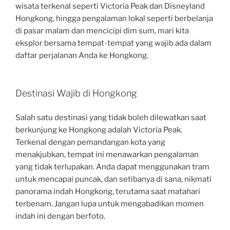
wisata terkenal seperti Victoria Peak dan Disneyland
Hongkong, hingga pengalaman lokal seperti berbelanja
di pasar malam dan mencicipi dim sum, mari kita
eksplor bersama tempat-tempat yang wajib ada dalam
daftar perjalanan Anda ke Hongkong.
Destinasi Wajib di Hongkong
Salah satu destinasi yang tidak boleh dilewatkan saat
berkunjung ke Hongkong adalah Victoria Peak.
Terkenal dengan pemandangan kota yang
menakjubkan, tempat ini menawarkan pengalaman
yang tidak terlupakan. Anda dapat menggunakan tram
untuk mencapai puncak, dan setibanya di sana, nikmati
panorama indah Hongkong, terutama saat matahari
terbenam. Jangan lupa untuk mengabadikan momen
indah ini dengan berfoto.