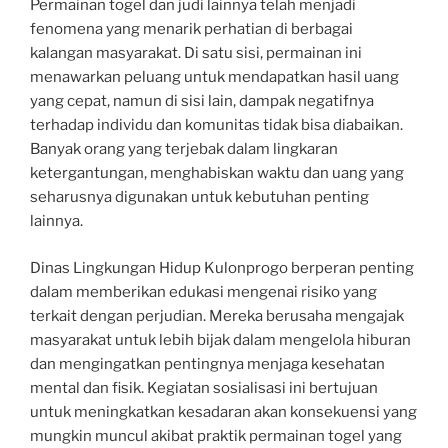
Permainan togel dan judi lainnya telah menjadi
fenomena yang menarik perhatian di berbagai
kalangan masyarakat. Di satu sisi, permainan ini
menawarkan peluang untuk mendapatkan hasil uang
yang cepat, namun di sisi lain, dampak negatifnya
terhadap individu dan komunitas tidak bisa diabaikan.
Banyak orang yang terjebak dalam lingkaran
ketergantungan, menghabiskan waktu dan uang yang
seharusnya digunakan untuk kebutuhan penting
lainnya.
Dinas Lingkungan Hidup Kulonprogo berperan penting
dalam memberikan edukasi mengenai risiko yang
terkait dengan perjudian. Mereka berusaha mengajak
masyarakat untuk lebih bijak dalam mengelola hiburan
dan mengingatkan pentingnya menjaga kesehatan
mental dan fisik. Kegiatan sosialisasi ini bertujuan
untuk meningkatkan kesadaran akan konsekuensi yang
mungkin muncul akibat praktik permainan togel yang