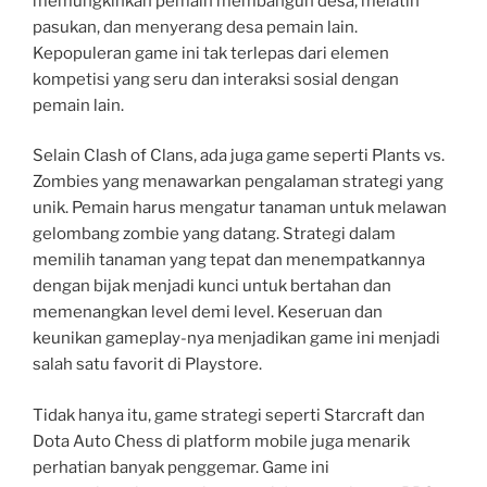
memungkinkan pemain membangun desa, melatih
pasukan, dan menyerang desa pemain lain.
Kepopuleran game ini tak terlepas dari elemen
kompetisi yang seru dan interaksi sosial dengan
pemain lain.
Selain Clash of Clans, ada juga game seperti Plants vs.
Zombies yang menawarkan pengalaman strategi yang
unik. Pemain harus mengatur tanaman untuk melawan
gelombang zombie yang datang. Strategi dalam
memilih tanaman yang tepat dan menempatkannya
dengan bijak menjadi kunci untuk bertahan dan
memenangkan level demi level. Keseruan dan
keunikan gameplay-nya menjadikan game ini menjadi
salah satu favorit di Playstore.
Tidak hanya itu, game strategi seperti Starcraft dan
Dota Auto Chess di platform mobile juga menarik
perhatian banyak penggemar. Game ini