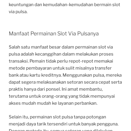
keuntungan dan kemudahan-kemudahan bermain slot
via pulsa.
Manfaat Permainan Slot Via Pulsanya
Salah satu manfaat besar dalam permainan slot via
pulsa adalah kecanggihan dalam melakukan proses
transaksi. Pemain tidak perlu repot-repot memakai
metode pembayaran untuk sulit misalnya transfer
bank atau kartu kreditnya. Menggunakan pulsa, mereka
dapat segera melaksanakan setoran secara cepat serta
praktis hanya dari ponsel. Ini amat membantu,
terutama untuk orang-orang yang tidak mempunyai
akses mudah mudah ke layanan perbankan.
Selain itu, permainan slot pulsa tanpa potongan
menjadi daya tarik tersendiri untuk banyak pengguna.
Dengan metode itu, semua setoran yang dilakukan