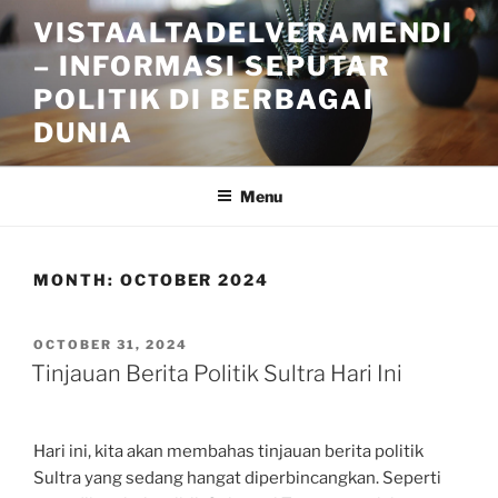
Skip
VISTAALTADELVERAMENDI
to
– INFORMASI SEPUTAR
content
POLITIK DI BERBAGAI
DUNIA
Menu
MONTH:
OCTOBER 2024
POSTED
OCTOBER 31, 2024
ON
Tinjauan Berita Politik Sultra Hari Ini
Hari ini, kita akan membahas tinjauan berita politik
Sultra yang sedang hangat diperbincangkan. Seperti