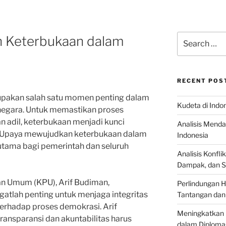
Search
 Keterbukaan dalam
for:
RECENT POS
upakan salah satu momen penting dalam
Kudeta di Indo
negara. Untuk memastikan proses
n adil, keterbukaan menjadi kunci
Analisis Menda
. Upaya mewujudkan keterbukaan dalam
Indonesia
utama bagi pemerintah dan seluruh
Analisis Konflik
Dampak, dan S
an Umum (KPU), Arif Budiman,
Perlindungan H
atlah penting untuk menjaga integritas
Tantangan dan
erhadap proses demokrasi. Arif
Meningkatkan 
nsparansi dan akuntabilitas harus
dalam Diplomas