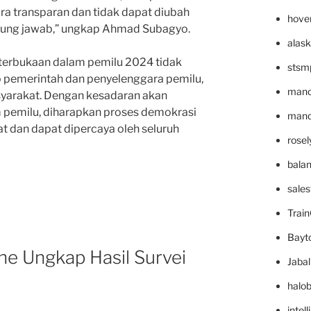
ra transparan dan tidak dapat diubah
hove
ggung jawab,” ungkap Ahmad Subagyo.
alask
erbukaan dalam pemilu 2024 tidak
stsm
 pemerintah dan penyelenggara pemilu,
mano
syarakat. Dengan kesadaran akan
 pemilu, diharapkan proses demokrasi
mande
t dan dapat dipercaya oleh seluruh
rose
bala
sale
Trai
Bayt
ne Ungkap Hasil Survei
Jaba
halo
intel