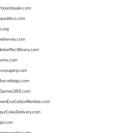
rboardssale.com
apolitics.com
p.org
elneves.com
laeffectlibrary.com
lynns.com
nceyoganj.com
sforceblogs.com
nGames365.com
ownEvaCationRentals.com
lpurCakeDelivery.com
bjd.com
ligenceqatar.com