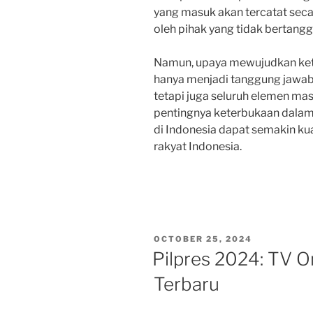
yang masuk akan tercatat seca
oleh pihak yang tidak bertan
Namun, upaya mewujudkan ket
hanya menjadi tanggung jawab
tetapi juga seluruh elemen ma
pentingnya keterbukaan dalam
di Indonesia dapat semakin kua
rakyat Indonesia.
POSTED
OCTOBER 25, 2024
ON
Pilpres 2024: TV O
Terbaru