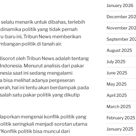
January 2026
December 20
elalu menarik untuk dibahas, terlebih
November 20
 dinamika politik yang tidak pernah
ru-baru ini, Tribun News memberikan
September 20
bangan politik di tanah air.
August 2025
 disorot oleh Tribun News adalah tentang
July 2025
Indonesia. Menurut analisis dari pakar
June 2025
donesia saat ini sedang mengalami
ta bisa melihat adanya pergeseran
May 2025
aerah, hal ini tentu akan berdampak pada
 salah satu pakar politik yang dikutip
April 2025
March 2025
elaporkan mengenai konflik politik yang
February 2025
 politik seringkali menjadi sorotan utama
January 2025
“Konflik politik bisa muncul dari