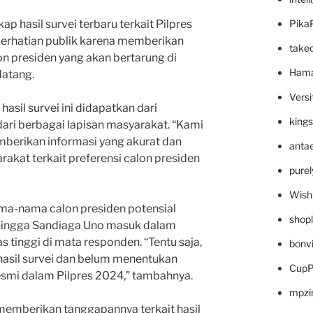
Pika
p hasil survei terbaru terkait Pilpres
 perhatian publik karena memberikan
take
n presiden yang akan bertarung di
Hama
datang.
Versi
hasil survei ini didapatkan dari
king
dari berbagai lapisan masyarakat. “Kami
mberikan informasi yang akurat dan
anta
akat terkait preferensi calon presiden
pure
Wish
nama-nama calon presiden potensial
shop
 hingga Sandiaga Uno masuk dalam
s tinggi di mata responden. “Tentu saja,
bonv
i hasil survei dan belum menentukan
CupP
esmi dalam Pilpres 2024,” tambahnya.
mpzi
t memberikan tanggapannya terkait hasil