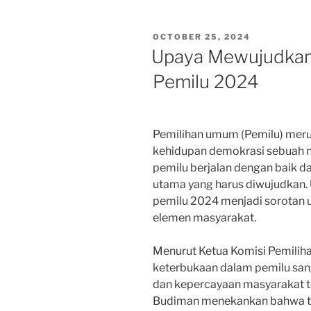
POSTED
OCTOBER 25, 2024
ON
Upaya Mewujudkan
Pemilu 2024
Pemilihan umum (Pemilu) mer
kehidupan demokrasi sebuah 
pemilu berjalan dengan baik da
utama yang harus diwujudkan
pemilu 2024 menjadi sorotan 
elemen masyarakat.
Menurut Ketua Komisi Pemilih
keterbukaan dalam pemilu sang
dan kepercayaan masyarakat t
Budiman menekankan bahwa tra