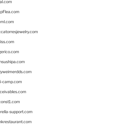
eal.com
pFlea.com
eml.com
ccatorresjewelry.com
liss.com
gerico.com
nsushipa.com
yweimerdds.com
i-camp.com
eceivables.com
onst1.com
rella-support.com
inkrestaurant.com