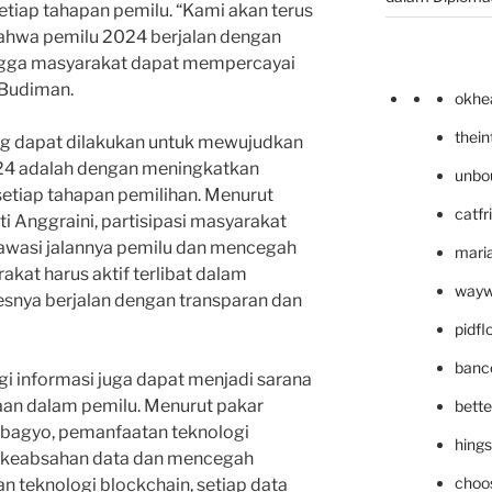
etiap tahapan pemilu. “Kami akan terus
ahwa pemilu 2024 berjalan dengan
ingga masyarakat dapat mempercayai
f Budiman.
okhe
thei
ang dapat dilakukan untuk mewujudkan
24 adalah dengan meningkatkan
unbo
setiap tahapan pemilihan. Menurut
catfr
ti Anggraini, partisipasi masyarakat
awasi jalannya pemilu dan mencegah
maria
akat harus aktif terlibat dalam
wayw
snya berjalan dengan transparan dan
pidf
banc
gi informasi juga dapat menjadi sarana
an dalam pemilu. Menurut pakar
bett
ubagyo, pemanfaatan teknologi
hing
 keabsahan data dan mencegah
choo
an teknologi blockchain, setiap data