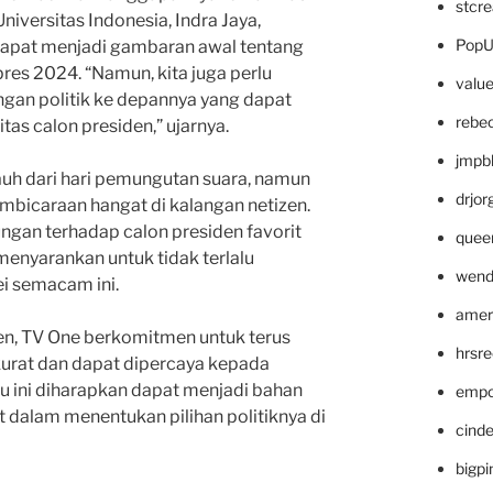
stcr
 Universitas Indonesia, Indra Jaya,
PopU
dapat menjadi gambaran awal tentang
pres 2024. “Namun, kita juga perlu
valu
an politik ke depannya yang dapat
rebe
as calon presiden,” ujarnya.
jmpb
uh dari hari pemungutan suara, namun
drjor
pembicaraan hangat di kalangan netizen.
gan terhadap calon presiden favorit
quee
enyarankan untuk tidak terlalu
wend
ei semacam ini.
amer
n, TV One berkomitmen untuk terus
hrsr
urat dan dapat dipercaya kepada
ru ini diharapkan dapat menjadi bahan
empc
dalam menentukan pilihan politiknya di
cinde
bigp