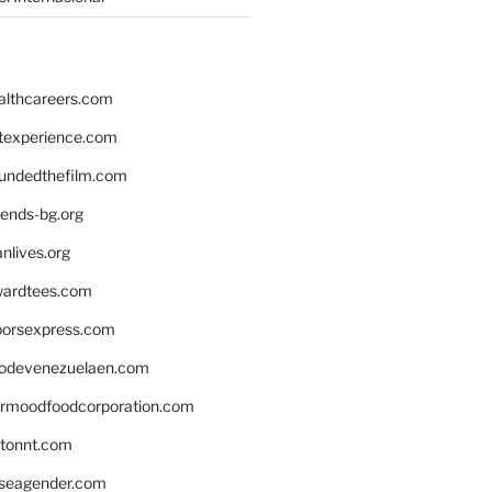
althcareers.com
ntexperience.com
undedthefilm.com
iends-bg.org
nlives.org
ardtees.com
loorsexpress.com
odevenezuelaen.com
ermoodfoodcorporation.com
stonnt.com
seagender.com