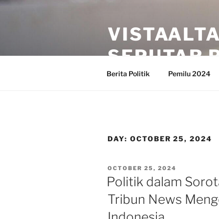
Skip
to
VISTAALT
content
SEPUTAR P
Berita Politik
Pemilu 2024
DAY:
OCTOBER 25, 2024
POSTED
OCTOBER 25, 2024
ON
Politik dalam Sorot
Tribun News Mengen
Indonesia