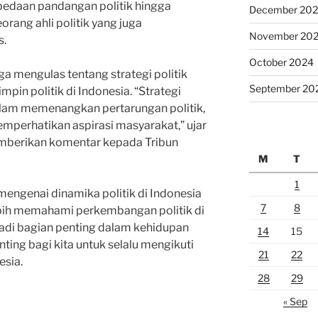
rbedaan pandangan politik hingga
December 20
orang ahli politik yang juga
November 20
s.
October 2024
ga mengulas tentang strategi politik
September 20
pin politik di Indonesia. “Strategi
alam memenangkan pertarungan politik,
memperhatikan aspirasi masyarakat,” ujar
emberikan komentar kepada Tribun
M
T
1
mengenai dinamika politik di Indonesia
7
8
lebih memahami perkembangan politik di
jadi bagian penting dalam kehidupan
14
15
nting bagi kita untuk selalu mengikuti
21
22
esia.
28
29
« Sep