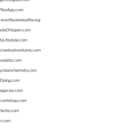
PikaApp.com
careofbusinessdfw.org
daOfJapan.com
fyLifestyle.com
screekadventures.com
euslabs.com
lycleanchemdry.com
Oping.com
legacee.com
ivantshop.com
lante.com
n.com