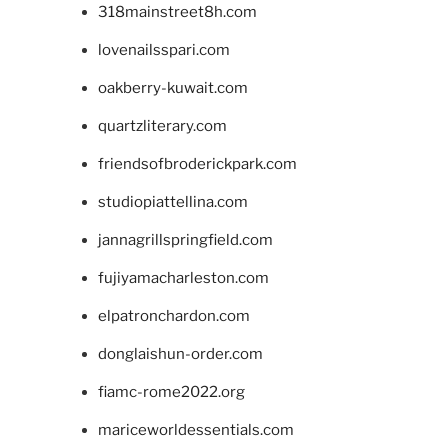
318mainstreet8h.com
lovenailsspari.com
oakberry-kuwait.com
quartzliterary.com
friendsofbroderickpark.com
studiopiattellina.com
jannagrillspringfield.com
fujiyamacharleston.com
elpatronchardon.com
donglaishun-order.com
fiamc-rome2022.org
mariceworldessentials.com