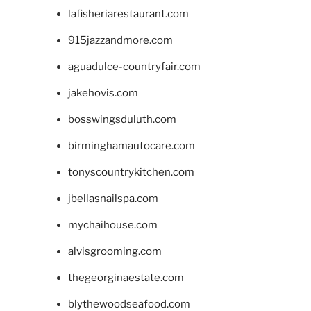
lafisheriarestaurant.com
915jazzandmore.com
aguadulce-countryfair.com
jakehovis.com
bosswingsduluth.com
birminghamautocare.com
tonyscountrykitchen.com
jbellasnailspa.com
mychaihouse.com
alvisgrooming.com
thegeorginaestate.com
blythewoodseafood.com