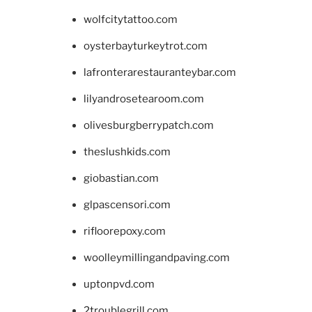
wolfcitytattoo.com
oysterbayturkeytrot.com
lafronterarestauranteybar.com
lilyandrosetearoom.com
olivesburgberrypatch.com
theslushkids.com
giobastian.com
glpascensori.com
rifloorepoxy.com
woolleymillingandpaving.com
uptonpvd.com
2troublegrill.com