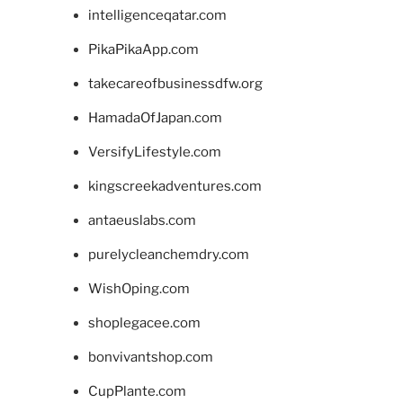
intelligenceqatar.com
PikaPikaApp.com
takecareofbusinessdfw.org
HamadaOfJapan.com
VersifyLifestyle.com
kingscreekadventures.com
antaeuslabs.com
purelycleanchemdry.com
WishOping.com
shoplegacee.com
bonvivantshop.com
CupPlante.com