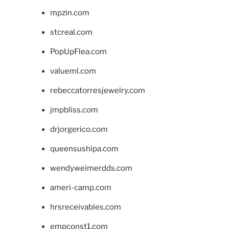
mpzin.com
stcreal.com
PopUpFlea.com
valueml.com
rebeccatorresjewelry.com
jmpbliss.com
drjorgerico.com
queensushipa.com
wendyweimerdds.com
ameri-camp.com
hrsreceivables.com
empconst1.com