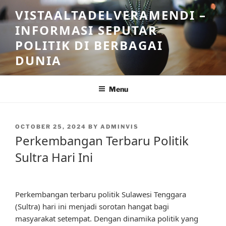
Skip
VISTAALTADELVERAMENDI –
to
INFORMASI SEPUTAR
content
POLITIK DI BERBAGAI
DUNIA
Menu
POSTED
OCTOBER 25, 2024
BY
ADMINVIS
ON
Perkembangan Terbaru Politik
Sultra Hari Ini
Perkembangan terbaru politik Sulawesi Tenggara
(Sultra) hari ini menjadi sorotan hangat bagi
masyarakat setempat. Dengan dinamika politik yang