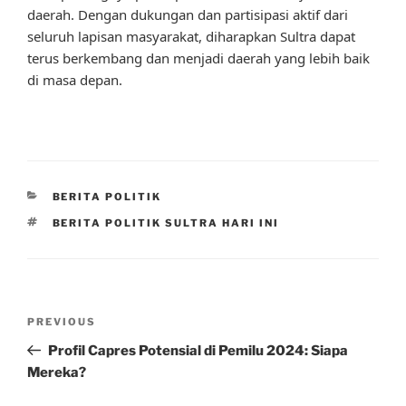
daerah. Dengan dukungan dan partisipasi aktif dari
seluruh lapisan masyarakat, diharapkan Sultra dapat
terus berkembang dan menjadi daerah yang lebih baik
di masa depan.
CATEGORIES
BERITA POLITIK
TAGS
BERITA POLITIK SULTRA HARI INI
Post
Previous
PREVIOUS
navigation
Post
Profil Capres Potensial di Pemilu 2024: Siapa
Mereka?