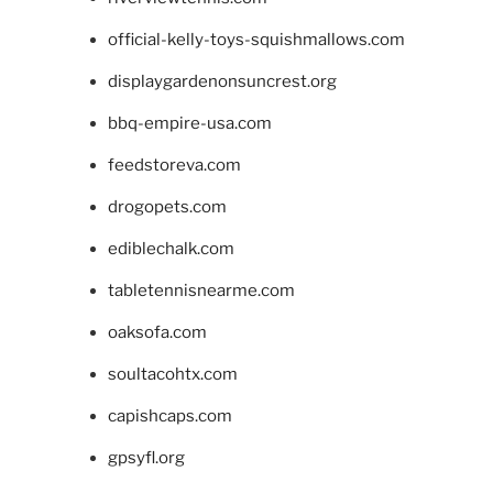
official-kelly-toys-squishmallows.com
displaygardenonsuncrest.org
bbq-empire-usa.com
feedstoreva.com
drogopets.com
ediblechalk.com
tabletennisnearme.com
oaksofa.com
soultacohtx.com
capishcaps.com
gpsyfl.org