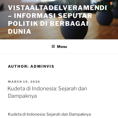
Skip
VISTAALTADELVERAMENDI
to
– INFORMASI SEPUTAR
content
POLITIK DI BERBAGAI
DUNIA
Menu
AUTHOR:
ADMINVIS
POSTED
MARCH 19, 2026
ON
Kudeta di Indonesia: Sejarah dan
Dampaknya
Kudeta di Indonesia: Sejarah dan Dampaknya