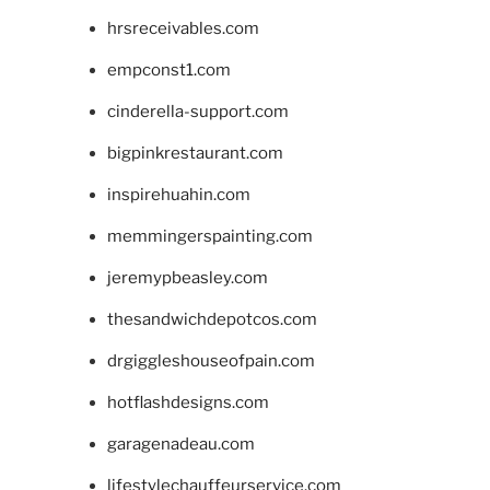
hrsreceivables.com
empconst1.com
cinderella-support.com
bigpinkrestaurant.com
inspirehuahin.com
memmingerspainting.com
jeremypbeasley.com
thesandwichdepotcos.com
drgiggleshouseofpain.com
hotflashdesigns.com
garagenadeau.com
lifestylechauffeurservice.com