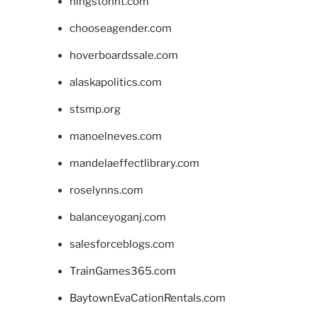
hingstonnt.com
chooseagender.com
hoverboardssale.com
alaskapolitics.com
stsmp.org
manoelneves.com
mandelaeffectlibrary.com
roselynns.com
balanceyoganj.com
salesforceblogs.com
TrainGames365.com
BaytownEvaCationRentals.com