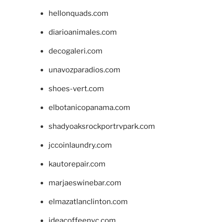
hellonquads.com
diarioanimales.com
decogaleri.com
unavozparadios.com
shoes-vert.com
elbotanicopanama.com
shadyoaksrockportrvpark.com
jccoinlaundry.com
kautorepair.com
marjaeswinebar.com
elmazatlanclinton.com
ideacoffeenyc.com