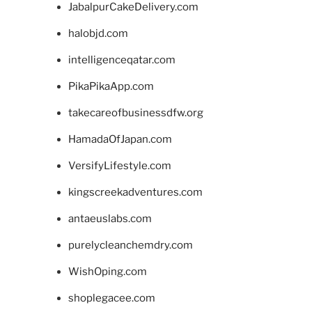
JabalpurCakeDelivery.com
halobjd.com
intelligenceqatar.com
PikaPikaApp.com
takecareofbusinessdfw.org
HamadaOfJapan.com
VersifyLifestyle.com
kingscreekadventures.com
antaeuslabs.com
purelycleanchemdry.com
WishOping.com
shoplegacee.com