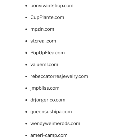
bonvivantshop.com
CupPlante.com
mpzin.com
stcreal.com
PopUpFlea.com
valueml.com
rebeccatorresjewelry.com
jmpbliss.com
drjorgerico.com
queensushipa.com
wendyweimerdds.com
ameri-camp.com