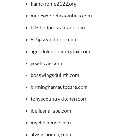
fiamc-rome2022.org
mariceworldessentials.com
lafisheriarestaurant.com
915jazzandmore.com
aguadulce-countryfair.com
jakehovis.com
bosswingsduluth.com
birminghamautocare.com
tonyscountrykitchen.com
jbellasnailspa.com
mychaihouse.com
alvisgrooming.com