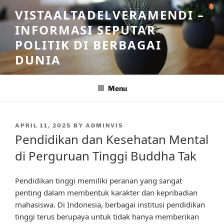
Skip
VISTAALTADELVERAMENDI –
to
INFORMASI SEPUTAR
content
POLITIK DI BERBAGAI
DUNIA
Menu
POSTED
APRIL 11, 2025
BY
ADMINVIS
ON
Pendidikan dan Kesehatan Mental
di Perguruan Tinggi Buddha Tak
Pendidikan tinggi memiliki peranan yang sangat
penting dalam membentuk karakter dan kepribadian
mahasiswa. Di Indonesia, berbagai institusi pendidikan
tinggi terus berupaya untuk tidak hanya memberikan