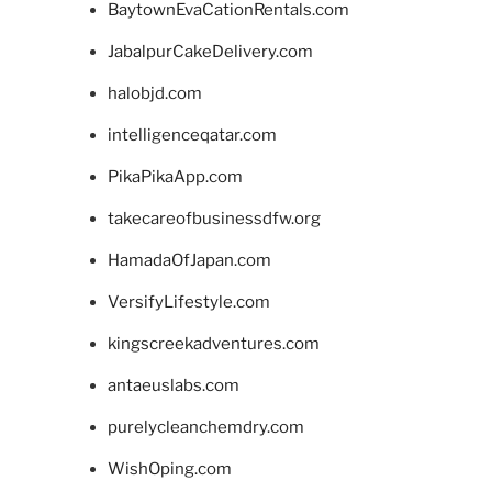
BaytownEvaCationRentals.com
JabalpurCakeDelivery.com
halobjd.com
intelligenceqatar.com
PikaPikaApp.com
takecareofbusinessdfw.org
HamadaOfJapan.com
VersifyLifestyle.com
kingscreekadventures.com
antaeuslabs.com
purelycleanchemdry.com
WishOping.com