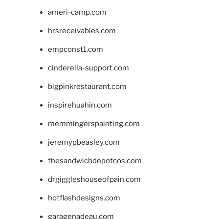
ameri-camp.com
hrsreceivables.com
empconst1.com
cinderella-support.com
bigpinkrestaurant.com
inspirehuahin.com
memmingerspainting.com
jeremypbeasley.com
thesandwichdepotcos.com
drgiggleshouseofpain.com
hotflashdesigns.com
garagenadeau.com