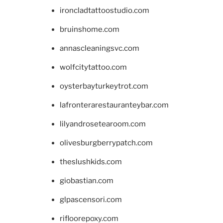
ironcladtattoostudio.com
bruinshome.com
annascleaningsvc.com
wolfcitytattoo.com
oysterbayturkeytrot.com
lafronterarestauranteybar.com
lilyandrosetearoom.com
olivesburgberrypatch.com
theslushkids.com
giobastian.com
glpascensori.com
rifloorepoxy.com