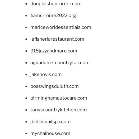
donglaishun-order.com
fiamc-rome2022.org
mariceworldessentials.com
lafisheriarestaurant.com
915jazzandmore.com
aguadulce-countryfair.com
jakehovis.com
bosswingsduluth.com
birminghamautocare.com
tonyscountrykitchen.com
jbellasnailspa.com
mychaihouse.com