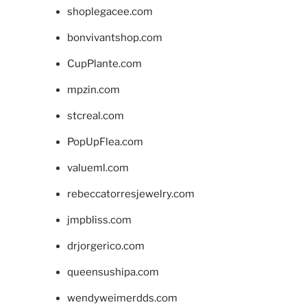
shoplegacee.com
bonvivantshop.com
CupPlante.com
mpzin.com
stcreal.com
PopUpFlea.com
valueml.com
rebeccatorresjewelry.com
jmpbliss.com
drjorgerico.com
queensushipa.com
wendyweimerdds.com