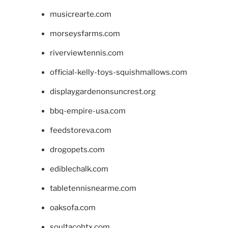
musicrearte.com
morseysfarms.com
riverviewtennis.com
official-kelly-toys-squishmallows.com
displaygardenonsuncrest.org
bbq-empire-usa.com
feedstoreva.com
drogopets.com
ediblechalk.com
tabletennisnearme.com
oaksofa.com
soultacohtx.com