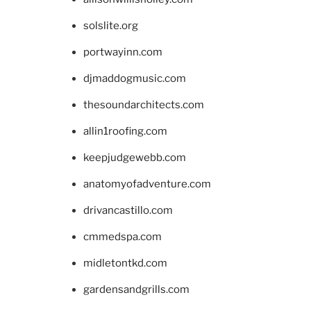
solslite.org
portwayinn.com
djmaddogmusic.com
thesoundarchitects.com
allin1roofing.com
keepjudgewebb.com
anatomyofadventure.com
drivancastillo.com
cmmedspa.com
midletontkd.com
gardensandgrills.com