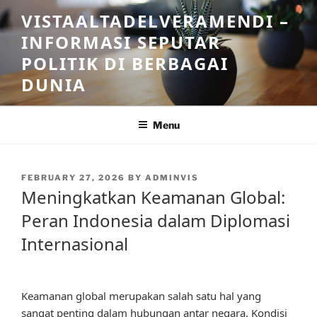
Skip
VISTAALTADELVERAMENDI –
to
INFORMASI SEPUTAR
content
POLITIK DI BERBAGAI
DUNIA
Menu
POSTED
FEBRUARY 27, 2026
BY
ADMINVIS
ON
Meningkatkan Keamanan Global:
Peran Indonesia dalam Diplomasi
Internasional
Keamanan global merupakan salah satu hal yang
sangat penting dalam hubungan antar negara. Kondisi