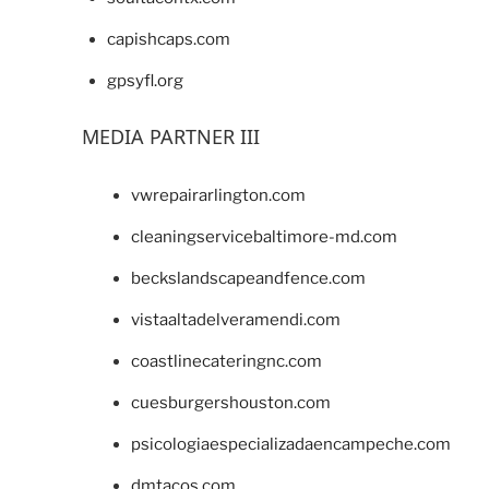
capishcaps.com
gpsyfl.org
MEDIA PARTNER III
vwrepairarlington.com
cleaningservicebaltimore-md.com
beckslandscapeandfence.com
vistaaltadelveramendi.com
coastlinecateringnc.com
cuesburgershouston.com
psicologiaespecializadaencampeche.com
dmtacos.com