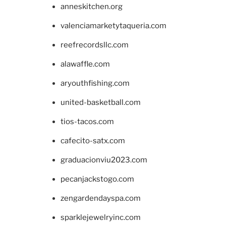
anneskitchen.org
valenciamarketytaqueria.com
reefrecordsllc.com
alawaffle.com
aryouthfishing.com
united-basketball.com
tios-tacos.com
cafecito-satx.com
graduacionviu2023.com
pecanjackstogo.com
zengardendayspa.com
sparklejewelryinc.com