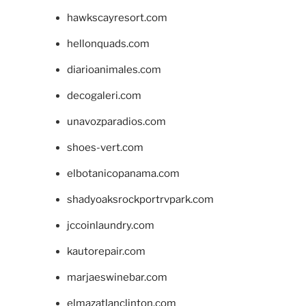
hawkscayresort.com
hellonquads.com
diarioanimales.com
decogaleri.com
unavozparadios.com
shoes-vert.com
elbotanicopanama.com
shadyoaksrockportrvpark.com
jccoinlaundry.com
kautorepair.com
marjaeswinebar.com
elmazatlanclinton.com