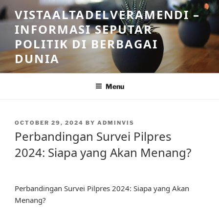
Skip
VISTAALTADELVERAMENDI –
to
INFORMASI SEPUTAR
content
POLITIK DI BERBAGAI
DUNIA
Menu
POSTED
OCTOBER 29, 2024
BY
ADMINVIS
ON
Perbandingan Survei Pilpres
2024: Siapa yang Akan Menang?
Perbandingan Survei Pilpres 2024: Siapa yang Akan
Menang?