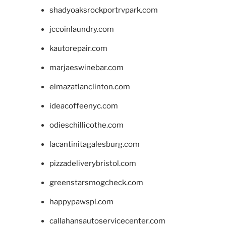
shadyoaksrockportrvpark.com
jccoinlaundry.com
kautorepair.com
marjaeswinebar.com
elmazatlanclinton.com
ideacoffeenyc.com
odieschillicothe.com
lacantinitagalesburg.com
pizzadeliverybristol.com
greenstarsmogcheck.com
happypawspl.com
callahansautoservicecenter.com