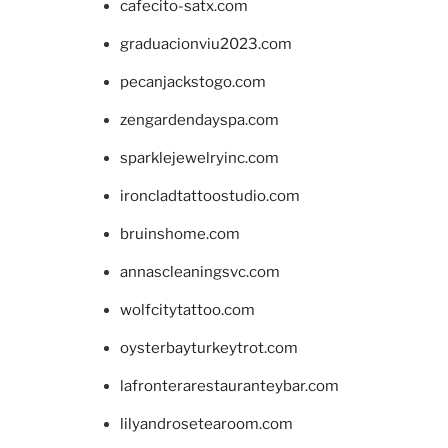
cafecito-satx.com
graduacionviu2023.com
pecanjackstogo.com
zengardendayspa.com
sparklejewelryinc.com
ironcladtattoostudio.com
bruinshome.com
annascleaningsvc.com
wolfcitytattoo.com
oysterbayturkeytrot.com
lafronterarestauranteybar.com
lilyandrosetearoom.com