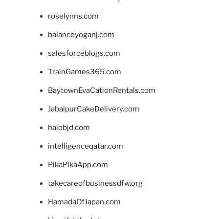
roselynns.com
balanceyoganj.com
salesforceblogs.com
TrainGames365.com
BaytownEvaCationRentals.com
JabalpurCakeDelivery.com
halobjd.com
intelligenceqatar.com
PikaPikaApp.com
takecareofbusinessdfw.org
HamadaOfJapan.com