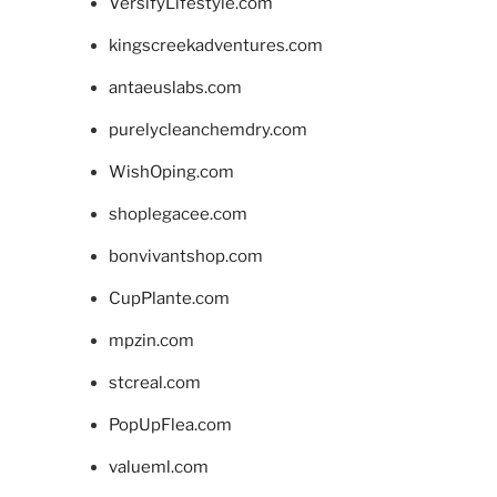
VersifyLifestyle.com
kingscreekadventures.com
antaeuslabs.com
purelycleanchemdry.com
WishOping.com
shoplegacee.com
bonvivantshop.com
CupPlante.com
mpzin.com
stcreal.com
PopUpFlea.com
valueml.com