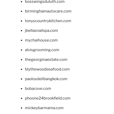
bosswingsduluth.com
birminghamautocare.com
tonyscountrykitchen.com
jbellasnailspa.com
mychaihouse.com
alvisgrooming.com
thegeorginaestate.com
blythewoodseafood.com
paolosdelibangkok.com
bobacove.com
phoone24brookfield.com
mickeybarmama.com