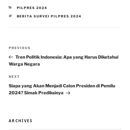
CATEGORIES
PILPRES 2024
TAGS
BERITA SURVEI PILPRES 2024
Post
Previous
PREVIOUS
navigation
Post
Tren Politik Indonesia: Apa yang Harus Diketahui
Warga Negara
Next
NEXT
Post
Siapa yang Akan Menjadi Calon Presiden di Pemilu
2024? Simak Prediksinya
ARCHIVES