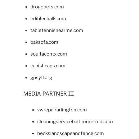
drogopets.com
ediblechalk.com
tabletennisnearme.com
oaksofa.com
soultacohtx.com
capishcaps.com
gpsyfl.org
MEDIA PARTNER III
vwrepairarlington.com
cleaningservicebaltimore-md.com
beckslandscapeandfence.com