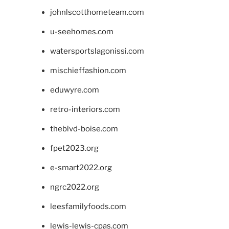
johnlscotthometeam.com
u-seehomes.com
watersportslagonissi.com
mischieffashion.com
eduwyre.com
retro-interiors.com
theblvd-boise.com
fpet2023.org
e-smart2022.org
ngrc2022.org
leesfamilyfoods.com
lewis-lewis-cpas.com