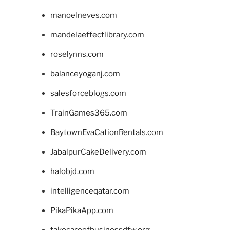
manoelneves.com
mandelaeffectlibrary.com
roselynns.com
balanceyoganj.com
salesforceblogs.com
TrainGames365.com
BaytownEvaCationRentals.com
JabalpurCakeDelivery.com
halobjd.com
intelligenceqatar.com
PikaPikaApp.com
takecareofbusinessdfw.org