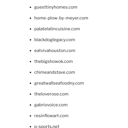
guesttinyhomes.com
home-plow-by-meyer.com
palatelatincuisine.com
blackdoglegacy.com
eatvivahouston.com
thebigshowok.com
chimeandstave.com
greatwallseafoodny.com
theloverose.com
gabriovoice.com
resinflowart.com
p-sports.net