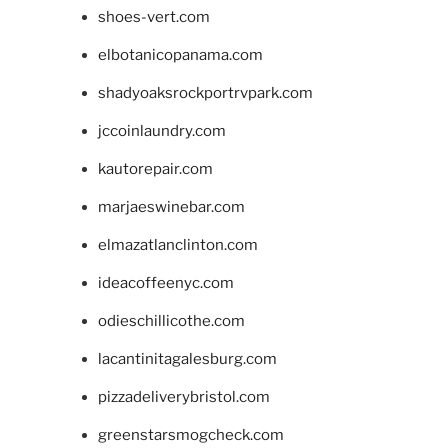
shoes-vert.com
elbotanicopanama.com
shadyoaksrockportrvpark.com
jccoinlaundry.com
kautorepair.com
marjaeswinebar.com
elmazatlanclinton.com
ideacoffeenyc.com
odieschillicothe.com
lacantinitagalesburg.com
pizzadeliverybristol.com
greenstarsmogcheck.com