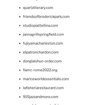
quartzliterary.com
friendsofbroderickpark.com
studiopiattellina.com
jannagrillspringfield.com
fujiyamacharleston.com
elpatronchardon.com
donglaishun-order.com
fiamc-rome2022.org
mariceworldessentials.com
lafisheriarestaurant.com
915jazzandmore.com