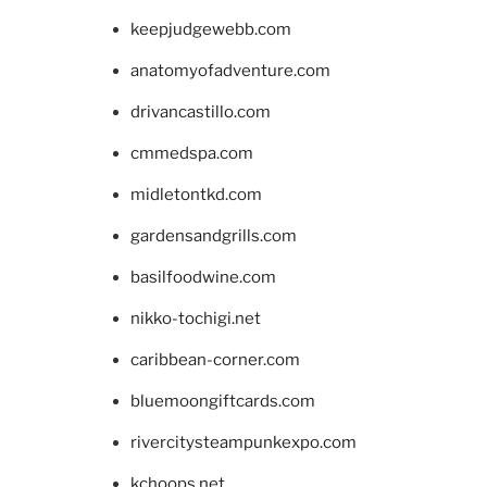
keepjudgewebb.com
anatomyofadventure.com
drivancastillo.com
cmmedspa.com
midletontkd.com
gardensandgrills.com
basilfoodwine.com
nikko-tochigi.net
caribbean-corner.com
bluemoongiftcards.com
rivercitysteampunkexpo.com
kchoops.net