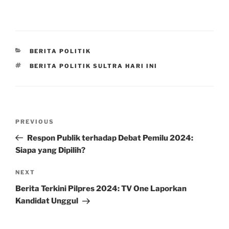
CATEGORIES
BERITA POLITIK
TAGS
BERITA POLITIK SULTRA HARI INI
Post
Previous
PREVIOUS
navigation
Post
Respon Publik terhadap Debat Pemilu 2024:
Siapa yang Dipilih?
Next
NEXT
Post
Berita Terkini Pilpres 2024: TV One Laporkan
Kandidat Unggul