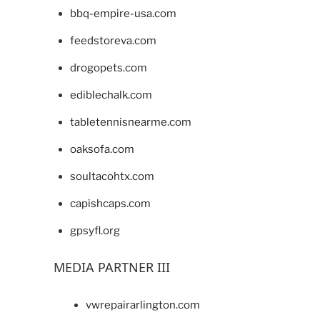
bbq-empire-usa.com
feedstoreva.com
drogopets.com
ediblechalk.com
tabletennisnearme.com
oaksofa.com
soultacohtx.com
capishcaps.com
gpsyfl.org
MEDIA PARTNER III
vwrepairarlington.com