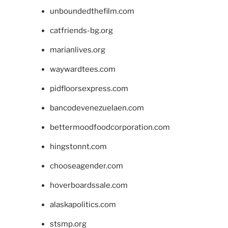
unboundedthefilm.com
catfriends-bg.org
marianlives.org
waywardtees.com
pidfloorsexpress.com
bancodevenezuelaen.com
bettermoodfoodcorporation.com
hingstonnt.com
chooseagender.com
hoverboardssale.com
alaskapolitics.com
stsmp.org