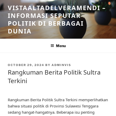
Skip
VISTAALTADELVERAMENDI –
to
INFORMASI SEPUTAR
content
POLITIK DI BERBAGAI
DUNIA
Menu
POSTED
OCTOBER 29, 2024
BY
ADMINVIS
ON
Rangkuman Berita Politik Sultra
Terkini
Rangkuman Berita Politik Sultra Terkini memperlihatkan
bahwa situasi politik di Provinsi Sulawesi Tenggara
sedang hangat-hangatnya. Beberapa isu penting