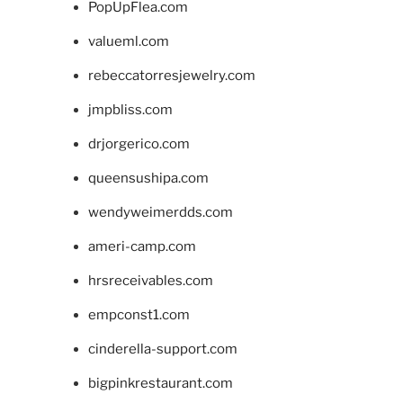
PopUpFlea.com
valueml.com
rebeccatorresjewelry.com
jmpbliss.com
drjorgerico.com
queensushipa.com
wendyweimerdds.com
ameri-camp.com
hrsreceivables.com
empconst1.com
cinderella-support.com
bigpinkrestaurant.com