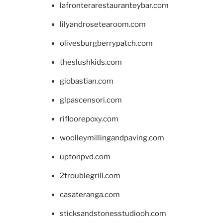
lafronterarestauranteybar.com
lilyandrosetearoom.com
olivesburgberrypatch.com
theslushkids.com
giobastian.com
glpascensori.com
rifloorepoxy.com
woolleymillingandpaving.com
uptonpvd.com
2troublegrill.com
casateranga.com
sticksandstonesstudiooh.com