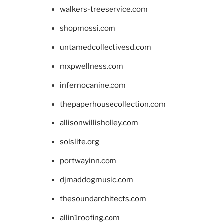
walkers-treeservice.com
shopmossi.com
untamedcollectivesd.com
mxpwellness.com
infernocanine.com
thepaperhousecollection.com
allisonwillisholley.com
solslite.org
portwayinn.com
djmaddogmusic.com
thesoundarchitects.com
allin1roofing.com