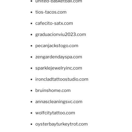
united-basketball.com
tios-tacos.com
cafecito-satx.com
graduacionviu2023.com
pecanjackstogo.com
zengardendayspa.com
sparklejewelryinc.com
ironcladtattoostudio.com
bruinshome.com
annascleaningsvc.com
wolfcitytattoo.com
oysterbayturkeytrot.com