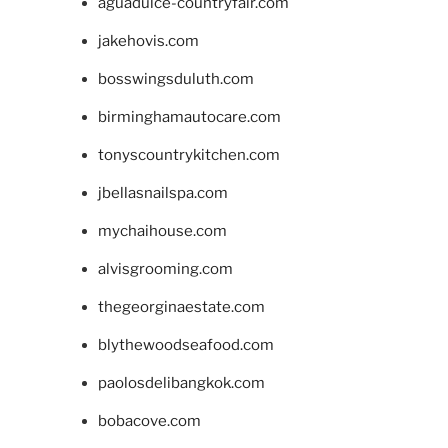
aguadulce-countryfair.com
jakehovis.com
bosswingsduluth.com
birminghamautocare.com
tonyscountrykitchen.com
jbellasnailspa.com
mychaihouse.com
alvisgrooming.com
thegeorginaestate.com
blythewoodseafood.com
paolosdelibangkok.com
bobacove.com