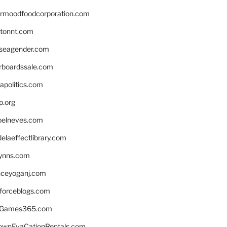
ermoodfoodcorporation.com
stonnt.com
seagender.com
rboardssale.com
apolitics.com
p.org
elneves.com
laeffectlibrary.com
lynns.com
nceyoganj.com
sforceblogs.com
nGames365.com
ownEvaCationRentals.com