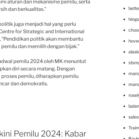
mi aturan dan mekanisme pemilu, serta
bett
h dan berkualitas.”
hing
olitik juga menjadi hal yang perlu
choo
Centre for Strategic and International
s, “Pendidikan politik akan membantu
hove
pemilu dan memilih dengan bijak.”
alask
jadwal pemilu 2024 oleh MK menuntut
stsm
kan diri secara matang. Dengan
mano
proses pemilu, diharapkan pemilu
ncar dan demokratis.
mande
rose
bala
sale
Trai
ini Pemilu 2024: Kabar
Bayt