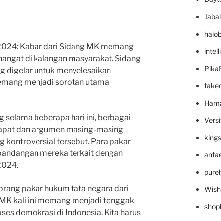
Jaba
halo
 2024: Kabar dari Sidang MK memang
intel
hangat di kalangan masyarakat. Sidang
Pika
g digelar untuk menyelesaikan
memang menjadi sorotan utama
take
Hama
 selama beberapa hari ini, berbagai
Versi
apat dan argumen masing-masing
king
ng kontroversial tersebut. Para pakar
pandangan mereka terkait dengan
anta
2024.
pure
eorang pakar hukum tata negara dari
Wish
g MK kali ini memang menjadi tonggak
shop
ses demokrasi di Indonesia. Kita harus