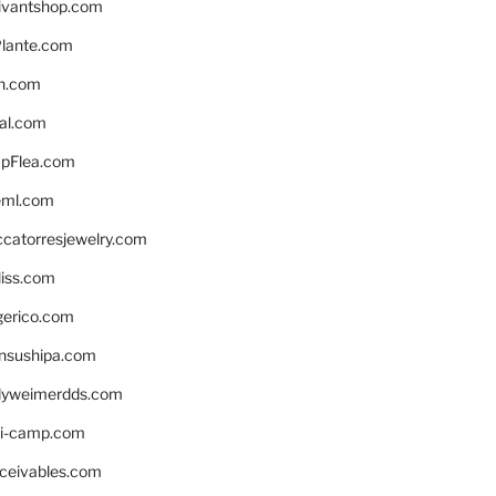
ivantshop.com
lante.com
n.com
eal.com
pFlea.com
eml.com
ccatorresjewelry.com
liss.com
gerico.com
nsushipa.com
yweimerdds.com
i-camp.com
eceivables.com