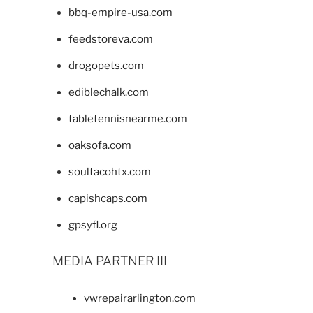
bbq-empire-usa.com
feedstoreva.com
drogopets.com
ediblechalk.com
tabletennisnearme.com
oaksofa.com
soultacohtx.com
capishcaps.com
gpsyfl.org
MEDIA PARTNER III
vwrepairarlington.com