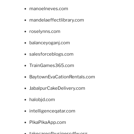
manoelneves.com
mandelaeffectlibrary.com
roselynns.com
balanceyoganj.com
salesforceblogs.com
TrainGames365.com
BaytownEvaCationRentals.com
JabalpurCakeDelivery.com
halobjd.com
intelligenceqatar.com
PikaPikaApp.com
takecareofbusinessdfw.org