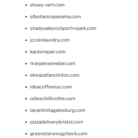
shoes-vert.com
elbotanicopanama.com
shadyoaksrockportrvpark.com
jccoinlaundry.com
kautorepair.com
marjaeswinebar.com
elmazatlanclinton.com
ideacoffeenyc.com
odieschillicothe.com
lacantinitagalesburg.com
pizzadeliverybristol.com
greenstarsmogcheck.com