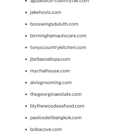
aguadulce-countryfair.com
jakehovis.com
bosswingsduluth.com
birminghamautocare.com
tonyscountrykitchen.com
jbellasnailspa.com
mychaihouse.com
alvisgrooming.com
thegeorginaestate.com
blythewoodseafood.com
paolosdelibangkok.com
bobacove.com