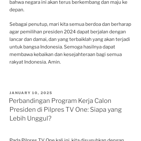
bahwa negara ini akan terus berkembang dan maju ke
depan.
Sebagai penutup, mari kita semua berdoa dan berharap
agar pemilihan presiden 2024 dapat berjalan dengan
lancar dan damai, dan yang terbaiklah yang akan terjadi
untuk bangsa Indonesia. Semoga hasilnya dapat
membawa kebaikan dan kesejahteraan bagi semua
rakyat Indonesia. Amin.
POSTED
JANUARY 10, 2025
ON
Perbandingan Program Kerja Calon
Presiden di Pilpres TV One: Siapa yang
Lebih Unggul?
Pada Pilpres TV One kali ini, kita disuguhkan dengan