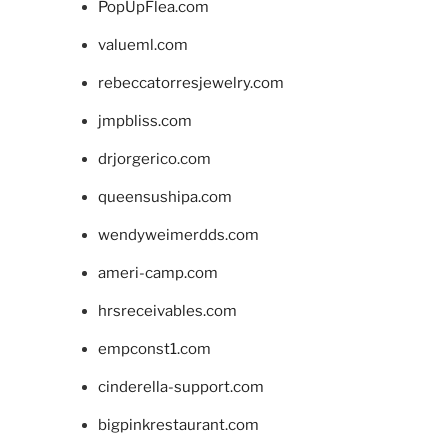
PopUpFlea.com
valueml.com
rebeccatorresjewelry.com
jmpbliss.com
drjorgerico.com
queensushipa.com
wendyweimerdds.com
ameri-camp.com
hrsreceivables.com
empconst1.com
cinderella-support.com
bigpinkrestaurant.com