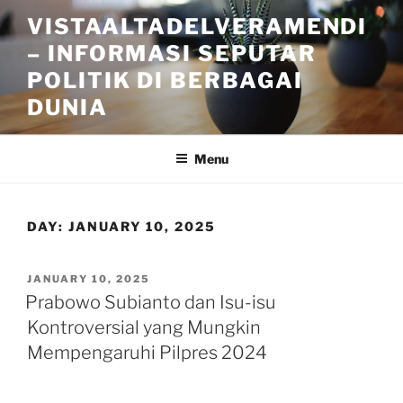
Skip
VISTAALTADELVERAMENDI
to
– INFORMASI SEPUTAR
content
POLITIK DI BERBAGAI
DUNIA
Menu
DAY:
JANUARY 10, 2025
POSTED
JANUARY 10, 2025
ON
Prabowo Subianto dan Isu-isu
Kontroversial yang Mungkin
Mempengaruhi Pilpres 2024