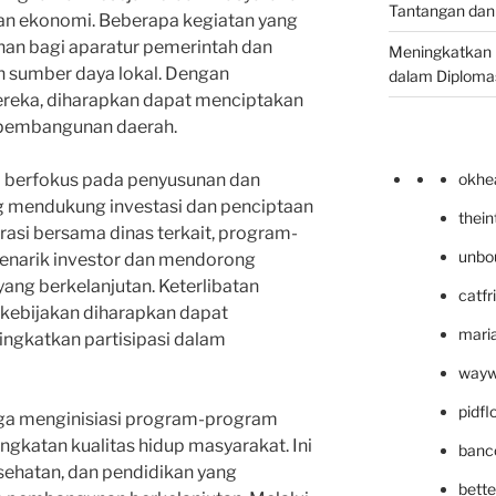
Tantangan dan
 ekonomi. Beberapa kegiatan yang
han bagi aparatur pemerintah dan
Meningkatkan 
 sumber daya lokal. Dengan
dalam Diplomas
eka, diharapkan dapat menciptakan
 pembangunan daerah.
ga berfokus pada penyusunan dan
okhe
 mendukung investasi dan penciptaan
thei
rasi bersama dinas terkait, program-
unbo
menarik investor dan mendorong
ng berkelanjutan. Keterlibatan
catfr
kebijakan diharapkan dapat
maria
ingkatkan partisipasi dalam
wayw
pidf
juga menginisiasi program-program
ngkatan kualitas hidup masyarakat. Ini
banc
sehatan, dan pendidikan yang
bett