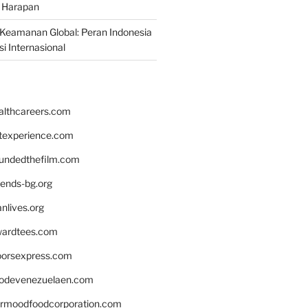
 Harapan
Keamanan Global: Peran Indonesia
i Internasional
althcareers.com
ntexperience.com
undedthefilm.com
iends-bg.org
nlives.org
ardtees.com
loorsexpress.com
odevenezuelaen.com
ermoodfoodcorporation.com