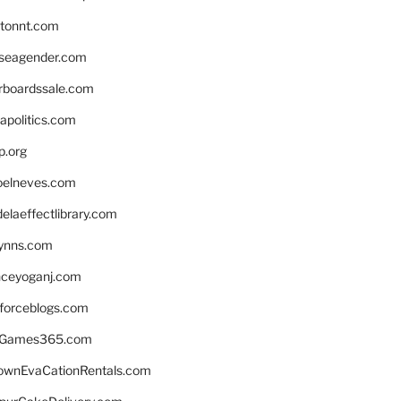
stonnt.com
seagender.com
rboardssale.com
apolitics.com
p.org
elneves.com
laeffectlibrary.com
lynns.com
nceyoganj.com
sforceblogs.com
nGames365.com
ownEvaCationRentals.com