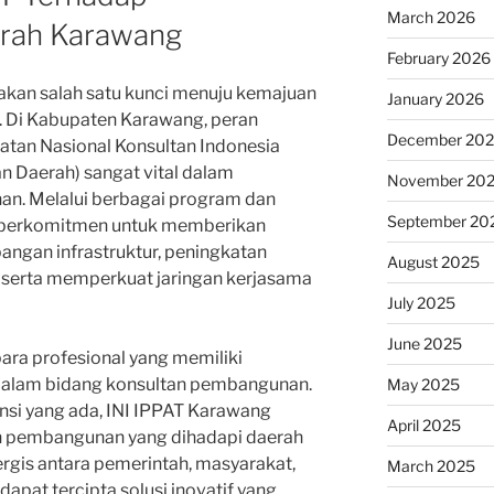
March 2026
rah Karawang
February 2026
an salah satu kunci menuju kemajuan
January 2026
. Di Kabupaten Karawang, peran
December 20
Ikatan Nasional Konsultan Indonesia
 Daerah) sangat vital dalam
November 20
. Melalui berbagai program dan
September 20
g berkomitmen untuk memberikan
angan infrastruktur, peningkatan
August 2025
 serta memperkuat jaringan kerjasama
July 2025
June 2025
ara profesional yang memiliki
alam bidang konsultan pembangunan.
May 2025
si yang ada, INI IPPAT Karawang
April 2025
 pembangunan yang dihadapi daerah
nergis antara pemerintah, masyarakat,
March 2025
dapat tercipta solusi inovatif yang