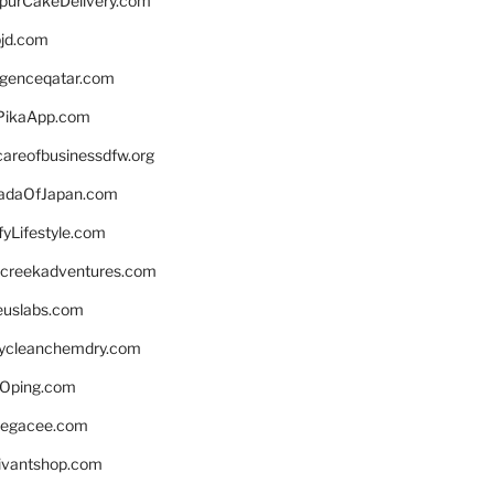
lpurCakeDelivery.com
bjd.com
ligenceqatar.com
PikaApp.com
careofbusinessdfw.org
daOfJapan.com
fyLifestyle.com
screekadventures.com
euslabs.com
lycleanchemdry.com
Oping.com
legacee.com
ivantshop.com