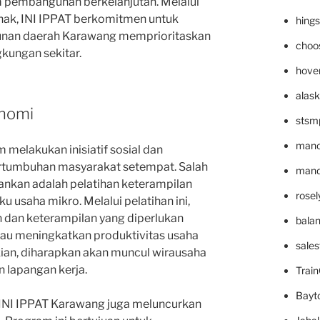
m pembangunan berkelanjutan. Melalui
hak, INI IPPAT berkomitmen untuk
hing
an daerah Karawang memprioritaskan
choo
kungan sekitar.
hove
alask
onomi
stsm
mano
 melakukan inisiatif sosial dan
tumbuhan masyarakat setempat. Salah
mande
ankan adalah pelatihan keterampilan
rose
 usaha mikro. Melalui pelatihan ini,
 dan keterampilan yang diperlukan
bala
tau meningkatkan produktivitas usaha
sale
ian, diharapkan akan muncul wirausaha
lapangan kerja.
Trai
Bayt
, INI IPPAT Karawang juga meluncurkan