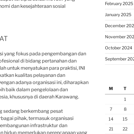
February 2025
mi dan kesejahteraan sosial
January 2025
December 20
November 20
PAT
October 2024
asi yang fokus pada pengembangan dan
September 20
ofesional di bidang pertanahan dan
dah untuk menyatukan para praktisi, INI
atkan kualitas pelayanan dan
engan adanya organisasi ini, diharapkan
M
T
bih baik dalam pengelolaan dan
sia, khususnya di daerah Karawang.
1
7
8
ng sedang berkembang pesat
bagai pihak, termasuk organisasi
14
15
 Pembangunan infrastruktur dan
21
22
gan hidup memerlukan perencanaan yang