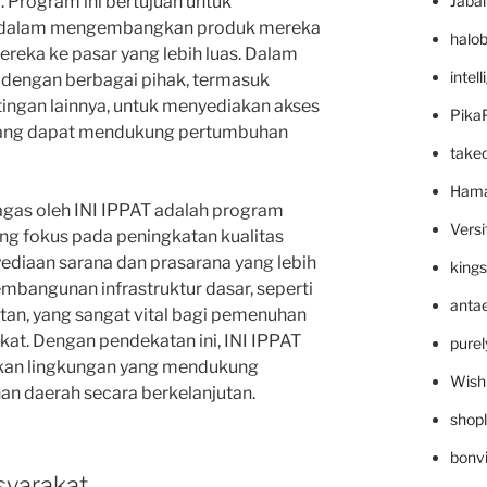
Program ini bertujuan untuk
Jaba
l dalam mengembangkan produk mereka
halo
reka ke pasar yang lebih luas. Dalam
intel
si dengan berbagai pihak, termasuk
ingan lainnya, untuk menyediakan akses
Pika
 yang dapat mendukung pertumbuhan
take
Hama
igagas oleh INI IPPAT adalah program
Versi
g fokus pada peningkatan kualitas
ediaan sarana dan prasarana yang lebih
king
mbangunan infrastruktur dasar, seperti
anta
hatan, yang sangat vital bagi pemenuhan
kat. Dengan pendekatan ini, INI IPPAT
pure
kan lingkungan yang mendukung
Wish
n daerah secara berkelanjutan.
shop
bonv
yarakat