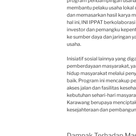
program pendampingan usaha. 
membantu pelaku usaha loka
dan memasarkan hasil karya me
hal ini, INI IPPAT berkolabora
investor dan pemangku kepent
ke sumber daya dan jaringan
usaha.
Inisiatif sosial lainnya yang d
pemberdayaan masyarakat, yan
hidup masyarakat melalui peny
baik. Program ini mencakup pe
akses jalan dan fasilitas kese
kebutuhan sehari-hari masyara
Karawang berupaya mencipta
kesejahteraan dan pembanguna
Dampak Terhadap Mas