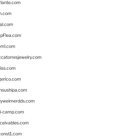
lante.com
n.com
eal.com
pFlea.com
eml.com
ccatorresjewelry.com
liss.com
gerico.com
nsushipa.com
yweimerdds.com
i-camp.com
eceivables.com
onst1.com