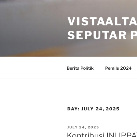
Skip
to
VISTAALT
content
SEPUTAR P
Berita Politik
Pemilu 2024
DAY:
JULY 24, 2025
POSTED
JULY 24, 2025
ON
Kontribusi INI IPP