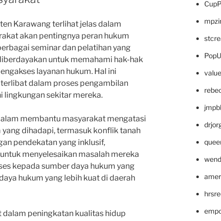
CupP
mpzi
ten Karawang terlihat jelas dalam
rakat akan pentingnya peran hukum
stcr
erbagai seminar dan pelatihan yang
PopU
 diberdayakan untuk memahami hak-hak
ngakses layanan hukum. Hal ini
valu
terlibat dalam proses pengambilan
rebe
lingkungan sekitar mereka.
jmpb
tif dalam membantu masyarakat mengatasi
drjor
yang dihadapi, termasuk konflik tanah
an pendekatan yang inklusif,
quee
h untuk menyelesaikan masalah mereka
wend
 akses kepada sumber daya hukum yang
amer
udaya hukum yang lebih kuat di daerah
hrsr
empc
t dalam peningkatan kualitas hidup