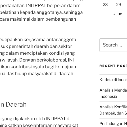
28
29
 pertanahan. INI IPPAT berperan dalam
latihan kepada anggotanya, sehingga
« Jun
secara maksimal dalam pembangunan
ngedepankan kerjasama antar anggota
Search
masuk pemerintah daerah dan sektor
for:
ting dalam menciptakan kondisi yang
wilayah. Dengan berkolaborasi, INI
RECENT POS
kan kontribusi nyata bagi kemajuan
alitas hidup masyarakat di daerah
Kudeta di Indo
Analisis Menda
Indonesia
n Daerah
Analisis Konflik
Dampak, dan S
ang dijalankan oleh INI IPPAT di
Perlindungan H
ingkatkan kesejahteraan masyarakat