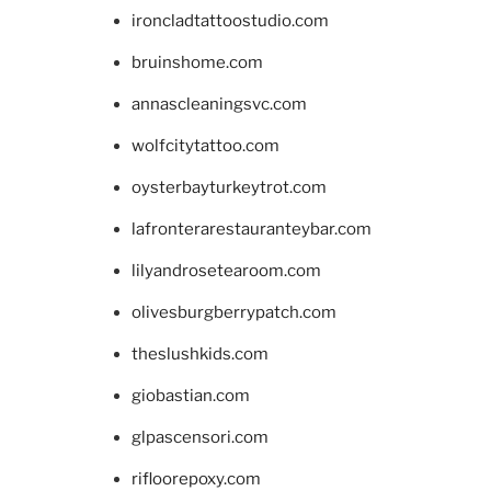
ironcladtattoostudio.com
bruinshome.com
annascleaningsvc.com
wolfcitytattoo.com
oysterbayturkeytrot.com
lafronterarestauranteybar.com
lilyandrosetearoom.com
olivesburgberrypatch.com
theslushkids.com
giobastian.com
glpascensori.com
rifloorepoxy.com