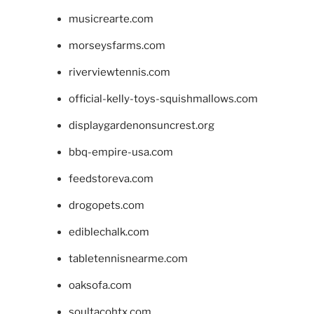
musicrearte.com
morseysfarms.com
riverviewtennis.com
official-kelly-toys-squishmallows.com
displaygardenonsuncrest.org
bbq-empire-usa.com
feedstoreva.com
drogopets.com
ediblechalk.com
tabletennisnearme.com
oaksofa.com
soultacohtx.com