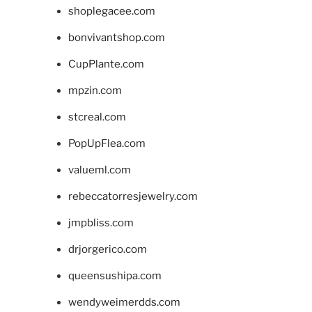
shoplegacee.com
bonvivantshop.com
CupPlante.com
mpzin.com
stcreal.com
PopUpFlea.com
valueml.com
rebeccatorresjewelry.com
jmpbliss.com
drjorgerico.com
queensushipa.com
wendyweimerdds.com