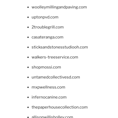
woolleymillingandpaving.com
uptonpvd.com
2troublegrill.com
casateranga.com
sticksandstonesstudiooh.com
walkers-treeservice.com
shopmossi.com
untamedcollectivesd.com
mxpwellness.com
infernocanine.com
thepaperhousecollection.com
allisonwillisholley.com