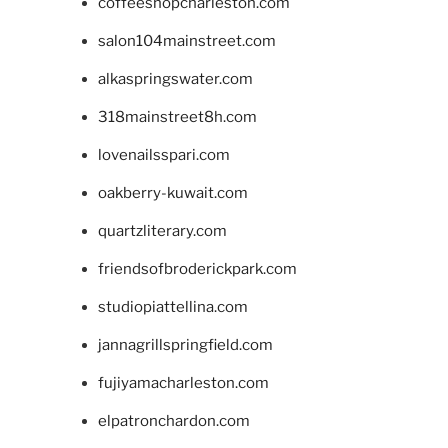
coffeeshopcharleston.com
salon104mainstreet.com
alkaspringswater.com
318mainstreet8h.com
lovenailsspari.com
oakberry-kuwait.com
quartzliterary.com
friendsofbroderickpark.com
studiopiattellina.com
jannagrillspringfield.com
fujiyamacharleston.com
elpatronchardon.com