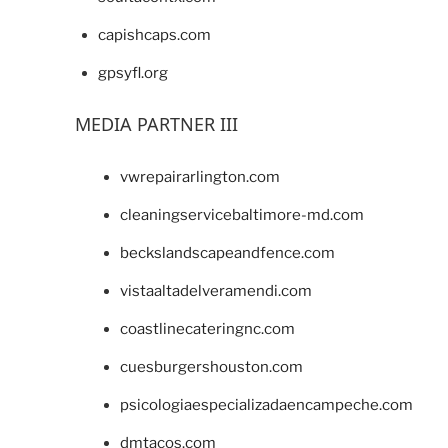
capishcaps.com
gpsyfl.org
MEDIA PARTNER III
vwrepairarlington.com
cleaningservicebaltimore-md.com
beckslandscapeandfence.com
vistaaltadelveramendi.com
coastlinecateringnc.com
cuesburgershouston.com
psicologiaespecializadaencampeche.com
dmtacos.com