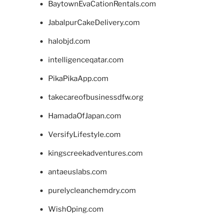
BaytownEvaCationRentals.com
JabalpurCakeDelivery.com
halobjd.com
intelligenceqatar.com
PikaPikaApp.com
takecareofbusinessdfw.org
HamadaOfJapan.com
VersifyLifestyle.com
kingscreekadventures.com
antaeuslabs.com
purelycleanchemdry.com
WishOping.com