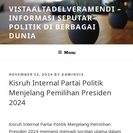
Skip
VISTAALTADELVERAMENDI –
to
INFORMASI SEPUTAR
content
POLITIK DI BERBAGAI
DUNIA
Menu
POSTED
NOVEMBER 12, 2024
BY
ADMINVIS
ON
Kisruh Internal Partai Politik
Menjelang Pemilihan Presiden
2024
Kisruh Internal Partai Politik Menjelang Pemilihan
Presiden 2024 memang menjadi sorotan utama dalam