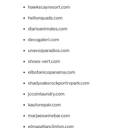
hawkscayresort.com
hellonquads.com
diarioanimales.com
decogaleri.com
unavozparadios.com
shoes-vert.com
elbotanicopanama.com
shadyoaksrockportrvpark.com
jccoinlaundry.com
kautorepair.com
marjaeswinebar.com
elmazatlanclinton.com