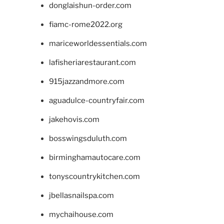
donglaishun-order.com
fiamc-rome2022.org
mariceworldessentials.com
lafisheriarestaurant.com
915jazzandmore.com
aguadulce-countryfair.com
jakehovis.com
bosswingsduluth.com
birminghamautocare.com
tonyscountrykitchen.com
jbellasnailspa.com
mychaihouse.com