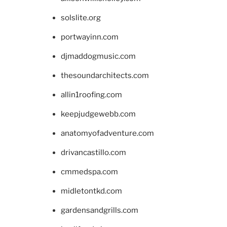
solslite.org
portwayinn.com
djmaddogmusic.com
thesoundarchitects.com
allin1roofing.com
keepjudgewebb.com
anatomyofadventure.com
drivancastillo.com
cmmedspa.com
midletontkd.com
gardensandgrills.com