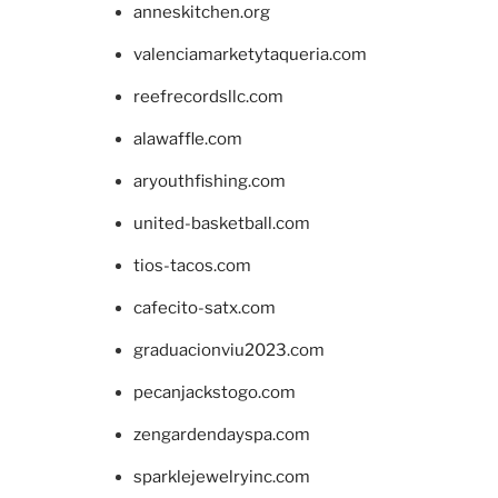
anneskitchen.org
valenciamarketytaqueria.com
reefrecordsllc.com
alawaffle.com
aryouthfishing.com
united-basketball.com
tios-tacos.com
cafecito-satx.com
graduacionviu2023.com
pecanjackstogo.com
zengardendayspa.com
sparklejewelryinc.com