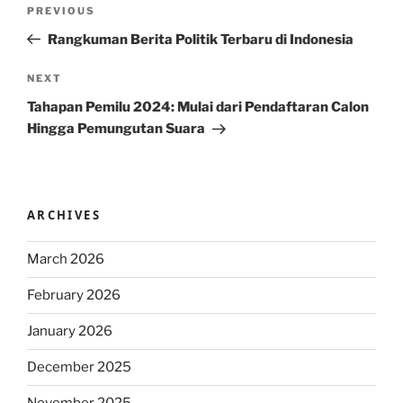
Post
Previous
PREVIOUS
navigation
Post
Rangkuman Berita Politik Terbaru di Indonesia
Next
NEXT
Post
Tahapan Pemilu 2024: Mulai dari Pendaftaran Calon
Hingga Pemungutan Suara
ARCHIVES
March 2026
February 2026
January 2026
December 2025