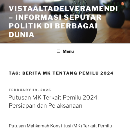
Skip
VISTAALTADELVERAMENDI
to
– INFORMASI SEPUTAR
content
POLITIK DI BERBAGAI
DUNIA
Menu
TAG:
BERITA MK TENTANG PEMILU 2024
POSTED
FEBRUARY 19, 2025
ON
Putusan MK Terkait Pemilu 2024:
Persiapan dan Pelaksanaan
Putusan Mahkamah Konstitusi (MK) Terkait Pemilu