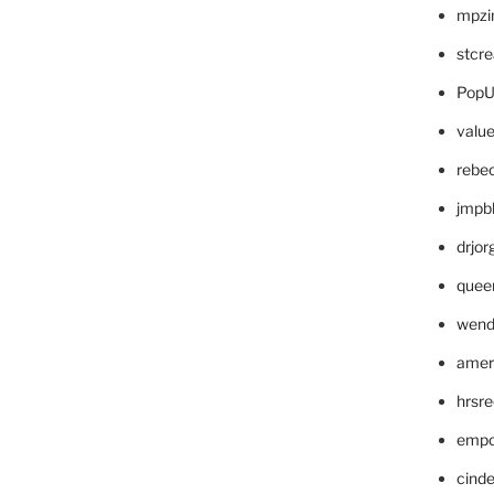
mpzi
stcr
PopU
valu
rebe
jmpb
drjor
quee
wend
amer
hrsr
empc
cinde