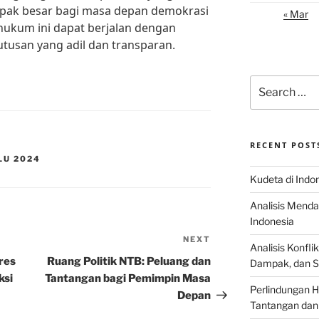
pak besar bagi masa depan demokrasi
« Mar
hukum ini dapat berjalan dengan
tusan yang adil dan transparan.
Search
for:
RECENT POST
LU 2024
Kudeta di Indo
Analisis Menda
Indonesia
NEXT
Next
Analisis Konflik
Post
res
Ruang Politik NTB: Peluang dan
Dampak, dan S
ksi
Tantangan bagi Pemimpin Masa
Perlindungan H
Depan
Tantangan dan