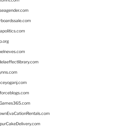
seagender.com
rboardssale.com
apolitics.com
p.org
elneves.com
laeffectlibrary.com
lynns.com
nceyoganj.com
sforceblogs.com
nGames365.com
ownEvaCationRentals.com
lpurCakeDelivery.com