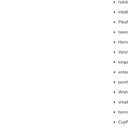
halo
intel
Pika
take
Hama
Versi
king
anta
pure
Wish
shop
bonv
CupP