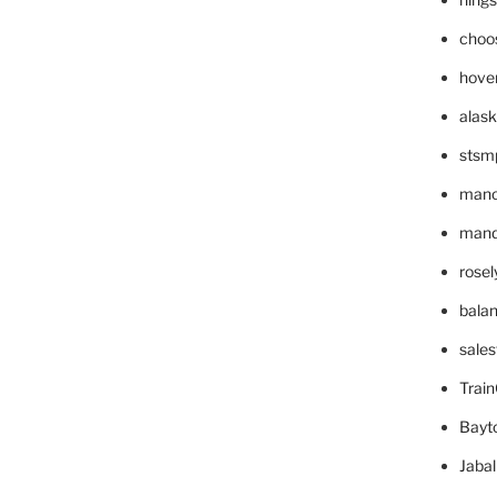
choo
hove
alask
stsm
mano
mande
rose
bala
sale
Trai
Bayt
Jaba