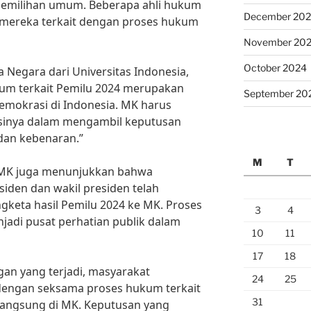
 pemilihan umum. Beberapa ahli hukum
December 20
ereka terkait dengan proses hukum
November 20
October 2024
Negara dari Universitas Indonesia,
kum terkait Pemilu 2024 merupakan
September 20
emokrasi di Indonesia. MK harus
inya dalam mengambil keputusan
dan kebenaran.”
M
T
ri MK juga menunjukkan bahwa
iden dan wakil presiden telah
eta hasil Pemilu 2024 ke MK. Proses
3
4
njadi pusat perhatian publik dalam
10
11
17
18
n yang terjadi, masyarakat
24
25
dengan seksama proses hukum terkait
31
langsung di MK. Keputusan yang