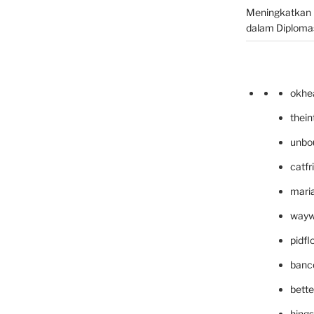
Meningkatkan 
dalam Diplomas
okhe
thei
unbo
catfr
maria
wayw
pidf
banc
bett
hing