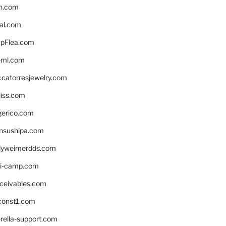
n.com
eal.com
pFlea.com
eml.com
ccatorresjewelry.com
liss.com
gerico.com
nsushipa.com
yweimerdds.com
i-camp.com
eceivables.com
onst1.com
rella-support.com