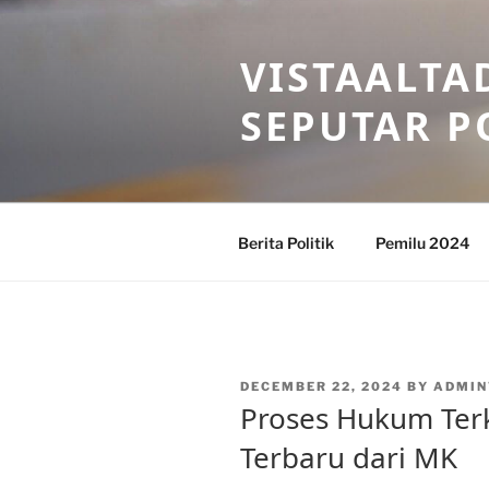
Skip
to
VISTAALTA
content
SEPUTAR P
Berita Politik
Pemilu 2024
POSTED
DECEMBER 22, 2024
BY
ADMIN
ON
Proses Hukum Terk
Terbaru dari MK