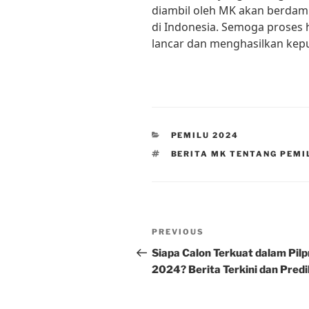
diambil oleh MK akan berdam
di Indonesia. Semoga proses 
lancar dan menghasilkan kepu
CATEGORIES
PEMILU 2024
TAGS
BERITA MK TENTANG PEMI
Post
Previous
PREVIOUS
navigation
Post
Siapa Calon Terkuat dalam Pilp
2024? Berita Terkini dan Predi