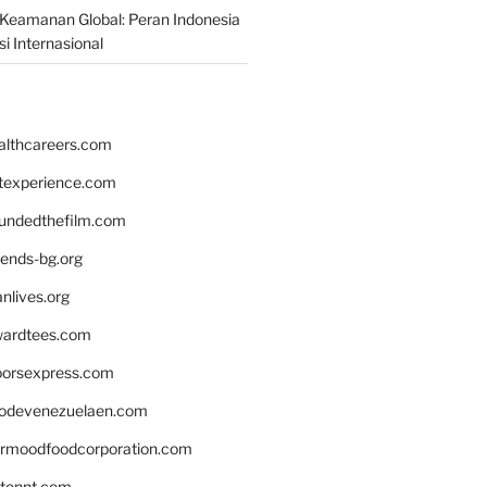
Keamanan Global: Peran Indonesia
i Internasional
althcareers.com
ntexperience.com
undedthefilm.com
iends-bg.org
nlives.org
ardtees.com
loorsexpress.com
odevenezuelaen.com
ermoodfoodcorporation.com
stonnt.com