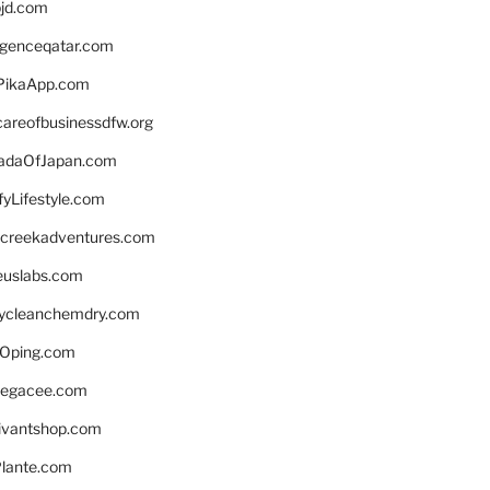
bjd.com
ligenceqatar.com
PikaApp.com
careofbusinessdfw.org
daOfJapan.com
fyLifestyle.com
screekadventures.com
euslabs.com
lycleanchemdry.com
Oping.com
legacee.com
ivantshop.com
lante.com